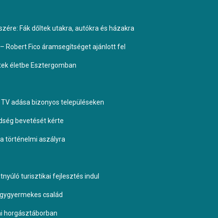
ére: Fák dőltek utakra, autókra és házakra
– Robert Fico áramsegítséget ajánlott fel
ptek életbe Esztergomban
TV adása bizonyos településeken
dség bevetését kérte
 a történelmi aszályra
yúló turisztikai fejlesztés indul
négygyermekes család
omi horgásztáborban