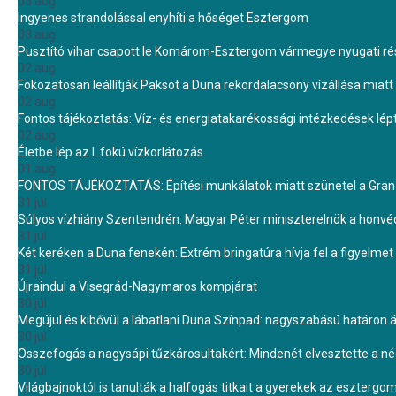
05 aug.
Ingyenes strandolással enyhíti a hőséget Esztergom
03 aug.
Pusztító vihar csapott le Komárom-Esztergom vármegye nyugati rész
02 aug.
Fokozatosan leállítják Paksot a Duna rekordalacsony vízállása miatt 
02 aug.
Fontos tájékoztatás: Víz- és energiatakarékossági intézkedések lé
02 aug.
Életbe lép az I. fokú vízkorlátozás
01 aug.
FONTOS TÁJÉKOZTATÁS: Építési munkálatok miatt szünetel a Gran 
31 júl.
Súlyos vízhiány Szentendrén: Magyar Péter miniszterelnök a honvé
31 júl.
Két keréken a Duna fenekén: Extrém bringatúra hívja fel a figyelmet
31 júl.
Újraindul a Visegrád-Nagymaros kompjárat
30 júl.
Megújul és kibővül a lábatlani Duna Színpad: nagyszabású határon átn
30 júl.
Összefogás a nagysápi tűzkárosultakért: Mindenét elvesztette a 
30 júl.
Világbajnoktól is tanulták a halfogás titkait a gyerekek az eszterg