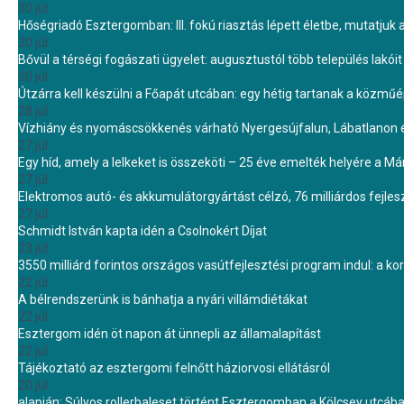
30 júl.
Hőségriadó Esztergomban: III. fokú riasztás lépett életbe, mutatjuk
30 júl.
Bővül a térségi fogászati ügyelet: augusztustól több település lakó
30 júl.
Útzárra kell készülni a Főapát utcában: egy hétig tartanak a közmű
28 júl.
Vízhiány és nyomáscsökkenés várható Nyergesújfalun, Lábatlanon 
27 júl.
Egy híd, amely a lelkeket is összeköti – 25 éve emelték helyére a Mári
27 júl.
Elektromos autó- és akkumulátorgyártást célzó, 76 milliárdos fejl
27 júl.
Schmidt István kapta idén a Csolnokért Díjat
23 júl.
3550 milliárd forintos országos vasútfejlesztési program indul: a k
22 júl.
A bélrendszerünk is bánhatja a nyári villámdiétákat
22 júl.
Esztergom idén öt napon át ünnepli az államalapítást
22 júl.
Tájékoztató az esztergomi felnőtt háziorvosi ellátásról
20 júl.
alapján: Súlyos rollerbaleset történt Esztergomban a Kölcsey utcáb