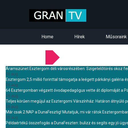
Home
Hírek
Műsoraink
LEGFRISSEBB HÍREINK
Áramszünet Esztergom déli városrészében: Szigetelőtörés okoz f
06 aug.
Esztergom 2,5 millió forinttal támogatja a leégett párkányi galéria é
06 aug.
64 Esztergomban végzett óvodapedagógus vette át diplomáját a 
06 aug.
Teljes körűen megújul az Esztergomi Várszínház: Határon átnyúló pr
06 aug.
Már csak 2 NAP a DunaFesztig! Mutatjuk, mi vár rátok Esztergomba
05 aug.
Példaértékű összefogás a DunaFeszten: bulizz és segíts egy jó ügye