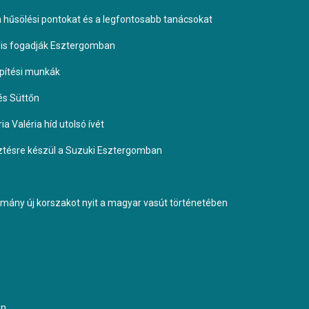
 a hűsölési pontokat és a legfontosabb tanácsokat
it is fogadják Esztergomban
építési munkák
és Süttőn
a Valéria híd utolsó ívét
esztésre készül a Suzuki Esztergomban
ormány új korszakot nyit a magyar vasút történetében
an