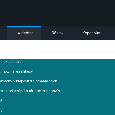
Videótár
Rólunk
Kapcsolat
ennakadásokat
s mozi helyreállítását
Pázmány budapesti diplomaátadóján
ojektből szépül a történelmi helyszín
n!
t!