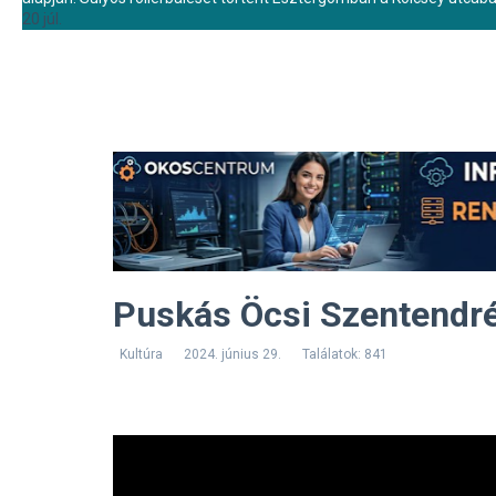
20 júl.
Puskás Öcsi Szentendr
Kultúra
2024. június 29.
Találatok: 841