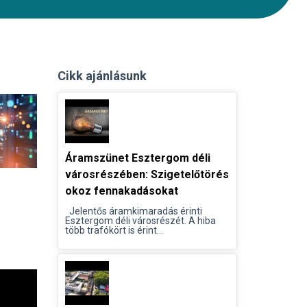
Cikk ajánlásunk
Áramszünet Esztergom déli
városrészében: Szigetelőtörés
okoz fennakadásokat
Jelentős áramkimaradás érinti
Esztergom déli városrészét. A hiba
több trafókört is érint...