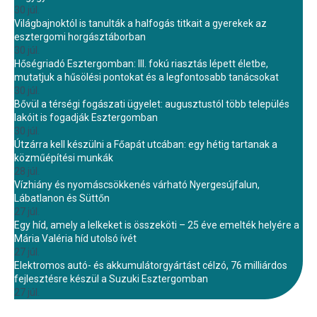
30 júl.
Világbajnoktól is tanulták a halfogás titkait a gyerekek az
esztergomi horgásztáborban
30 júl.
Hőségriadó Esztergomban: III. fokú riasztás lépett életbe,
mutatjuk a hűsölési pontokat és a legfontosabb tanácsokat
30 júl.
Bővül a térségi fogászati ügyelet: augusztustól több település
lakóit is fogadják Esztergomban
30 júl.
Útzárra kell készülni a Főapát utcában: egy hétig tartanak a
közműépítési munkák
28 júl.
Vízhiány és nyomáscsökkenés várható Nyergesújfalun,
Lábatlanon és Süttőn
27 júl.
Egy híd, amely a lelkeket is összeköti – 25 éve emelték helyére a
Mária Valéria híd utolsó ívét
27 júl.
Elektromos autó- és akkumulátorgyártást célzó, 76 milliárdos
fejlesztésre készül a Suzuki Esztergomban
27 júl.