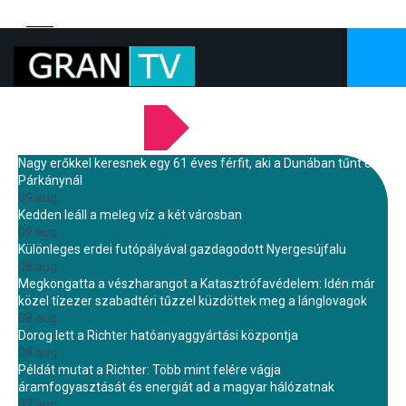
LEGFRISSEBB HÍREINK
Nagy erőkkel keresnek egy 61 éves férfit, aki a Dunában tűnt el
Párkánynál
09 aug.
Kedden leáll a meleg víz a két városban
09 aug.
Különleges erdei futópályával gazdagodott Nyergesújfalu
08 aug.
Megkongatta a vészharangot a Katasztrófavédelem: Idén már
közel tízezer szabadtéri tűzzel küzdöttek meg a lánglovagok
08 aug.
Dorog lett a Richter hatóanyaggyártási központja
08 aug.
Példát mutat a Richter: Több mint felére vágja
áramfogyasztását és energiát ad a magyar hálózatnak
07 aug.