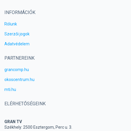
INFORMÁCIÓK
Rólunk
Szerzői jogok
Adatvédelem
PARTNEREINK
grancomp.hu
okoscentrum.hu
mti.hu
ELÉRHETŐSÉGEINK
GRAN TV
Székhely: 2500 Esztergom, Perc u. 3.