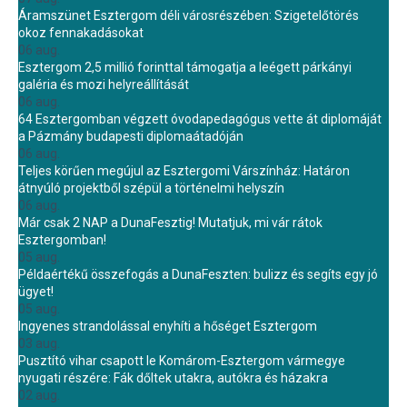
Áramszünet Esztergom déli városrészében: Szigetelőtörés
okoz fennakadásokat
06 aug.
Esztergom 2,5 millió forinttal támogatja a leégett párkányi
galéria és mozi helyreállítását
06 aug.
64 Esztergomban végzett óvodapedagógus vette át diplomáját
a Pázmány budapesti diplomaátadóján
06 aug.
Teljes körűen megújul az Esztergomi Várszínház: Határon
átnyúló projektből szépül a történelmi helyszín
06 aug.
Már csak 2 NAP a DunaFesztig! Mutatjuk, mi vár rátok
Esztergomban!
05 aug.
Példaértékű összefogás a DunaFeszten: bulizz és segíts egy jó
ügyet!
05 aug.
Ingyenes strandolással enyhíti a hőséget Esztergom
03 aug.
Pusztító vihar csapott le Komárom-Esztergom vármegye
nyugati részére: Fák dőltek utakra, autókra és házakra
02 aug.