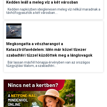
Kedden leáll a meleg víz a két városban
Kedden napközben ideiglenesen meleg víz nélkül maradnak a
távhőfogyasztók a két városban....
Megkongatta a vészharangot a
Katasztrófavédelem: Idén már közel tízezer
szabadtéri tűzzel küzdöttek meg a lánglovagok
Bár lassan másfél hónapja érvényben van az országos
tűzgyújtási tilalom, a szabadtéri...