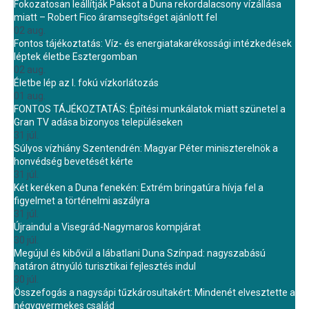
Fokozatosan leállítják Paksot a Duna rekordalacsony vízállása
miatt – Robert Fico áramsegítséget ajánlott fel
02 aug.
Fontos tájékoztatás: Víz- és energiatakarékossági intézkedések
léptek életbe Esztergomban
02 aug.
Életbe lép az I. fokú vízkorlátozás
01 aug.
FONTOS TÁJÉKOZTATÁS: Építési munkálatok miatt szünetel a
Gran TV adása bizonyos településeken
31 júl.
Súlyos vízhiány Szentendrén: Magyar Péter miniszterelnök a
honvédség bevetését kérte
31 júl.
Két keréken a Duna fenekén: Extrém bringatúra hívja fel a
figyelmet a történelmi aszályra
31 júl.
Újraindul a Visegrád-Nagymaros kompjárat
30 júl.
Megújul és kibővül a lábatlani Duna Színpad: nagyszabású
határon átnyúló turisztikai fejlesztés indul
30 júl.
Összefogás a nagysápi tűzkárosultakért: Mindenét elvesztette a
négygyermekes család