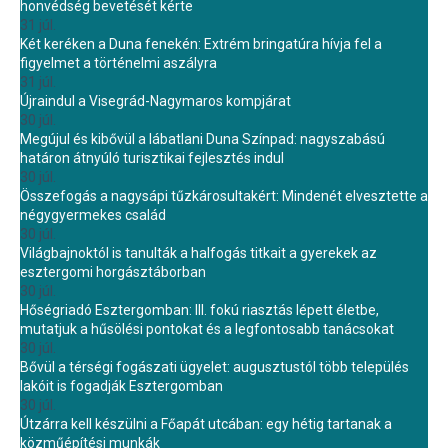
honvédség bevetését kérte
31 júl.
Két keréken a Duna fenekén: Extrém bringatúra hívja fel a
figyelmet a történelmi aszályra
31 júl.
Újraindul a Visegrád-Nagymaros kompjárat
30 júl.
Megújul és kibővül a lábatlani Duna Színpad: nagyszabású
határon átnyúló turisztikai fejlesztés indul
30 júl.
Összefogás a nagysápi tűzkárosultakért: Mindenét elvesztette a
négygyermekes család
30 júl.
Világbajnoktól is tanulták a halfogás titkait a gyerekek az
esztergomi horgásztáborban
30 júl.
Hőségriadó Esztergomban: III. fokú riasztás lépett életbe,
mutatjuk a hűsölési pontokat és a legfontosabb tanácsokat
30 júl.
Bővül a térségi fogászati ügyelet: augusztustól több település
lakóit is fogadják Esztergomban
30 júl.
Útzárra kell készülni a Főapát utcában: egy hétig tartanak a
közműépítési munkák