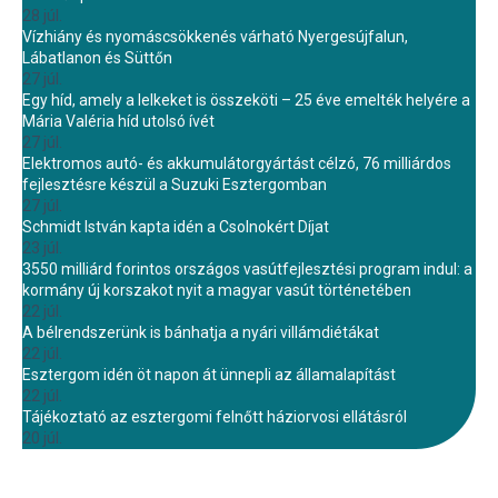
28 júl.
Vízhiány és nyomáscsökkenés várható Nyergesújfalun,
Lábatlanon és Süttőn
27 júl.
Egy híd, amely a lelkeket is összeköti – 25 éve emelték helyére a
Mária Valéria híd utolsó ívét
27 júl.
Elektromos autó- és akkumulátorgyártást célzó, 76 milliárdos
fejlesztésre készül a Suzuki Esztergomban
27 júl.
Schmidt István kapta idén a Csolnokért Díjat
23 júl.
3550 milliárd forintos országos vasútfejlesztési program indul: a
kormány új korszakot nyit a magyar vasút történetében
22 júl.
A bélrendszerünk is bánhatja a nyári villámdiétákat
22 júl.
Esztergom idén öt napon át ünnepli az államalapítást
22 júl.
Tájékoztató az esztergomi felnőtt háziorvosi ellátásról
20 júl.