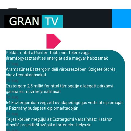
LEGFRISSEBB HÍREINK
Példát mutat a Richter: Több mint felére vágja
áramfogyasztását és energiát ad a magyar hálózatnak
07 aug.
Áramszünet Esztergom déli városrészében: Szigetelőtörés
okoz fennakadásokat
06 aug.
Esztergom 2,5 millió forinttal támogatja a leégett párkányi
galéria és mozi helyreállítását
06 aug.
64 Esztergomban végzett óvodapedagógus vette át diplomáját
a Pázmány budapesti diplomaátadóján
06 aug.
Teljes körűen megújul az Esztergomi Várszínház: Határon
átnyúló projektből szépül a történelmi helyszín
06 aug.