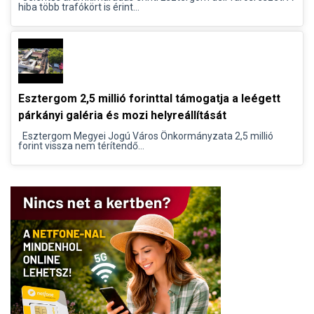
hiba több trafókört is érint...
Esztergom 2,5 millió forinttal támogatja a leégett
párkányi galéria és mozi helyreállítását
Esztergom Megyei Jogú Város Önkormányzata 2,5 millió
forint vissza nem térítendő...