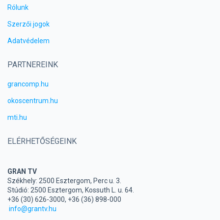
Rólunk
Szerzői jogok
Adatvédelem
PARTNEREINK
grancomp.hu
okoscentrum.hu
mti.hu
ELÉRHETŐSÉGEINK
GRAN TV
Székhely: 2500 Esztergom, Perc u. 3.
Stúdió: 2500 Esztergom, Kossuth L. u. 64.
+36 (30) 626-3000, +36 (36) 898-000
info@grantv.hu