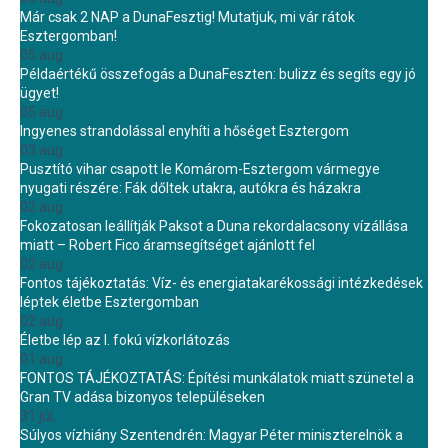
Már csak 2 NAP a DunaFesztig! Mutatjuk, mi vár rátok
Esztergomban!
05 aug.
Példaértékű összefogás a DunaFeszten: bulizz és segíts egy jó
ügyet!
05 aug.
Ingyenes strandolással enyhíti a hőséget Esztergom
03 aug.
Pusztító vihar csapott le Komárom-Esztergom vármegye
nyugati részére: Fák dőltek utakra, autókra és házakra
02 aug.
Fokozatosan leállítják Paksot a Duna rekordalacsony vízállása
miatt – Robert Fico áramsegítséget ajánlott fel
02 aug.
Fontos tájékoztatás: Víz- és energiatakarékossági intézkedések
léptek életbe Esztergomban
02 aug.
Életbe lép az I. fokú vízkorlátozás
01 aug.
FONTOS TÁJÉKOZTATÁS: Építési munkálatok miatt szünetel a
Gran TV adása bizonyos településeken
31 júl.
Súlyos vízhiány Szentendrén: Magyar Péter miniszterelnök a