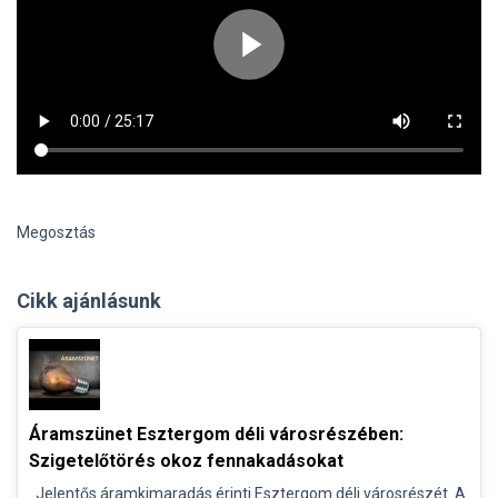
Megosztás
Cikk ajánlásunk
Áramszünet Esztergom déli városrészében:
Szigetelőtörés okoz fennakadásokat
Jelentős áramkimaradás érinti Esztergom déli városrészét. A