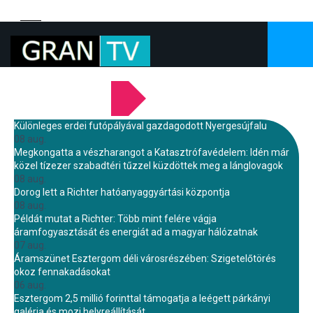
LEGFRISSEBB HÍREINK
Különleges erdei futópályával gazdagodott Nyergesújfalu
08 aug.
Megkongatta a vészharangot a Katasztrófavédelem: Idén már
közel tízezer szabadtéri tűzzel küzdöttek meg a lánglovagok
08 aug.
Dorog lett a Richter hatóanyaggyártási központja
08 aug.
Példát mutat a Richter: Több mint felére vágja
áramfogyasztását és energiát ad a magyar hálózatnak
07 aug.
Áramszünet Esztergom déli városrészében: Szigetelőtörés
okoz fennakadásokat
06 aug.
Esztergom 2,5 millió forinttal támogatja a leégett párkányi
galéria és mozi helyreállítását