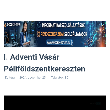
I. Adventi Vásár
Péliföldszentkereszten
Kultúra
2024. december 25.
Találatok: 801