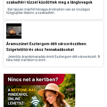
szabadtéri tűzzel küzdöttek meg a lánglovagok
Bár lassan másfél hónapja érvényben van az országos
tűzgyújtási tilalom, a szabadtéri...
Áramszünet Esztergom déli városrészében:
Szigetelőtörés okoz fennakadásokat
Jelentős áramkimaradás érinti Esztergom déli városrészét. A
hiba több trafókört is érint...