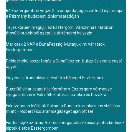
06 aug.
64 Esztergomban végzett óvodapedagógus vette át diplomáját
a Pázmány budapesti diplomaátadóján
06 aug.
Teljes körűen megújul az Esztergomi Várszínház: Határon
átnyúló projektből szépül a történelmi helyszín
06 aug.
Már csak 2 NAP a DunaFesztig! Mutatjuk, mi vár rátok
Esztergomban!
05 aug.
Példaértékű összefogás a DunaFeszten: bulizz és segíts egy jó
ügyet!
05 aug.
Ingyenes strandolással enyhíti a hőséget Esztergom
03 aug.
Pusztító vihar csapott le Komárom-Esztergom vármegye
nyugati részére: Fák dőltek utakra, autókra és házakra
02 aug.
Fokozatosan leállítják Paksot a Duna rekordalacsony vízállása
miatt – Robert Fico áramsegítséget ajánlott fel
02 aug.
Fontos tájékoztatás: Víz- és energiatakarékossági intézkedések
léptek életbe Esztergomban