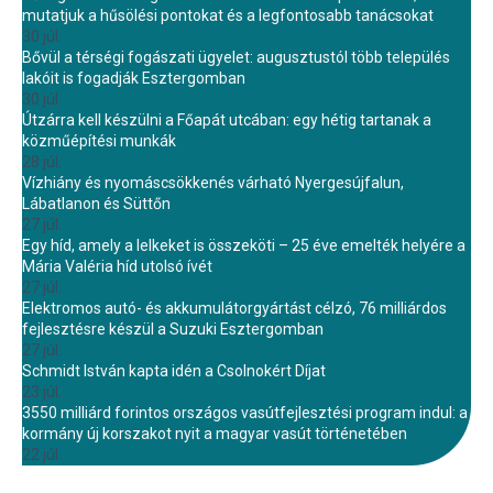
mutatjuk a hűsölési pontokat és a legfontosabb tanácsokat
30 júl.
Bővül a térségi fogászati ügyelet: augusztustól több település
lakóit is fogadják Esztergomban
30 júl.
Útzárra kell készülni a Főapát utcában: egy hétig tartanak a
közműépítési munkák
28 júl.
Vízhiány és nyomáscsökkenés várható Nyergesújfalun,
Lábatlanon és Süttőn
27 júl.
Egy híd, amely a lelkeket is összeköti – 25 éve emelték helyére a
Mária Valéria híd utolsó ívét
27 júl.
Elektromos autó- és akkumulátorgyártást célzó, 76 milliárdos
fejlesztésre készül a Suzuki Esztergomban
27 júl.
Schmidt István kapta idén a Csolnokért Díjat
23 júl.
3550 milliárd forintos országos vasútfejlesztési program indul: a
kormány új korszakot nyit a magyar vasút történetében
22 júl.