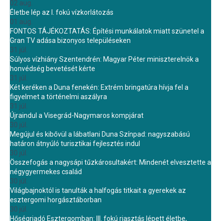
02 aug.
Életbe lép az I. fokú vízkorlátozás
01 aug.
FONTOS TÁJÉKOZTATÁS: Építési munkálatok miatt szünetel a
Gran TV adása bizonyos településeken
31 júl.
Súlyos vízhiány Szentendrén: Magyar Péter miniszterelnök a
honvédség bevetését kérte
31 júl.
Két keréken a Duna fenekén: Extrém bringatúra hívja fel a
figyelmet a történelmi aszályra
31 júl.
Újraindul a Visegrád-Nagymaros kompjárat
30 júl.
Megújul és kibővül a lábatlani Duna Színpad: nagyszabású
határon átnyúló turisztikai fejlesztés indul
30 júl.
Összefogás a nagysápi tűzkárosultakért: Mindenét elvesztette a
négygyermekes család
30 júl.
Világbajnoktól is tanulták a halfogás titkait a gyerekek az
esztergomi horgásztáborban
30 júl.
Hőségriadó Esztergomban: III. fokú riasztás lépett életbe,