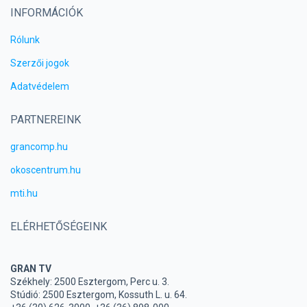
INFORMÁCIÓK
Rólunk
Szerzői jogok
Adatvédelem
PARTNEREINK
grancomp.hu
okoscentrum.hu
mti.hu
ELÉRHETŐSÉGEINK
GRAN TV
Székhely: 2500 Esztergom, Perc u. 3.
Stúdió: 2500 Esztergom, Kossuth L. u. 64.