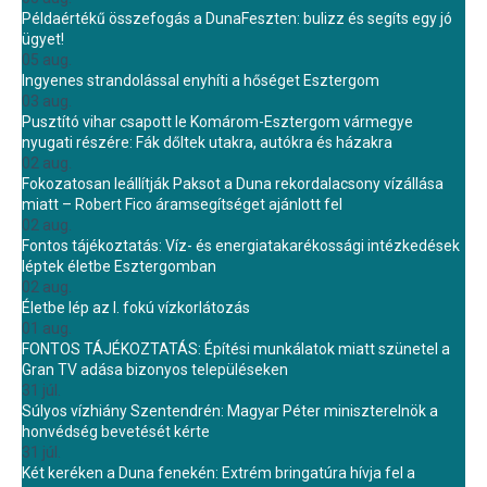
Példaértékű összefogás a DunaFeszten: bulizz és segíts egy jó
ügyet!
05 aug.
Ingyenes strandolással enyhíti a hőséget Esztergom
03 aug.
Pusztító vihar csapott le Komárom-Esztergom vármegye
nyugati részére: Fák dőltek utakra, autókra és házakra
02 aug.
Fokozatosan leállítják Paksot a Duna rekordalacsony vízállása
miatt – Robert Fico áramsegítséget ajánlott fel
02 aug.
Fontos tájékoztatás: Víz- és energiatakarékossági intézkedések
léptek életbe Esztergomban
02 aug.
Életbe lép az I. fokú vízkorlátozás
01 aug.
FONTOS TÁJÉKOZTATÁS: Építési munkálatok miatt szünetel a
Gran TV adása bizonyos településeken
31 júl.
Súlyos vízhiány Szentendrén: Magyar Péter miniszterelnök a
honvédség bevetését kérte
31 júl.
Két keréken a Duna fenekén: Extrém bringatúra hívja fel a