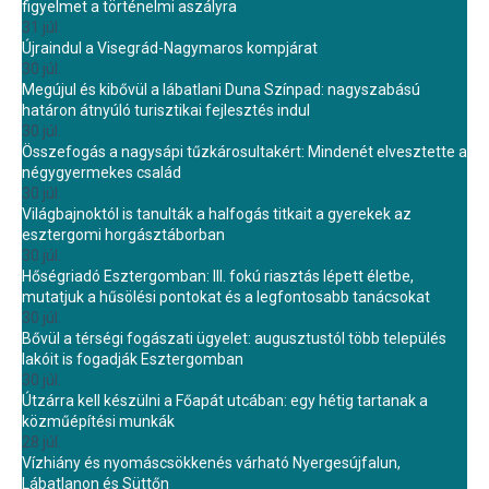
figyelmet a történelmi aszályra
31 júl.
Újraindul a Visegrád-Nagymaros kompjárat
30 júl.
Megújul és kibővül a lábatlani Duna Színpad: nagyszabású
határon átnyúló turisztikai fejlesztés indul
30 júl.
Összefogás a nagysápi tűzkárosultakért: Mindenét elvesztette a
négygyermekes család
30 júl.
Világbajnoktól is tanulták a halfogás titkait a gyerekek az
esztergomi horgásztáborban
30 júl.
Hőségriadó Esztergomban: III. fokú riasztás lépett életbe,
mutatjuk a hűsölési pontokat és a legfontosabb tanácsokat
30 júl.
Bővül a térségi fogászati ügyelet: augusztustól több település
lakóit is fogadják Esztergomban
30 júl.
Útzárra kell készülni a Főapát utcában: egy hétig tartanak a
közműépítési munkák
28 júl.
Vízhiány és nyomáscsökkenés várható Nyergesújfalun,
Lábatlanon és Süttőn