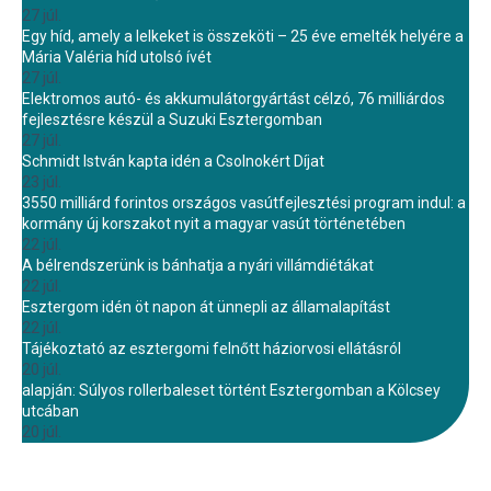
27 júl.
Egy híd, amely a lelkeket is összeköti – 25 éve emelték helyére a
Mária Valéria híd utolsó ívét
27 júl.
Elektromos autó- és akkumulátorgyártást célzó, 76 milliárdos
fejlesztésre készül a Suzuki Esztergomban
27 júl.
Schmidt István kapta idén a Csolnokért Díjat
23 júl.
3550 milliárd forintos országos vasútfejlesztési program indul: a
kormány új korszakot nyit a magyar vasút történetében
22 júl.
A bélrendszerünk is bánhatja a nyári villámdiétákat
22 júl.
Esztergom idén öt napon át ünnepli az államalapítást
22 júl.
Tájékoztató az esztergomi felnőtt háziorvosi ellátásról
20 júl.
alapján: Súlyos rollerbaleset történt Esztergomban a Kölcsey
utcában
20 júl.