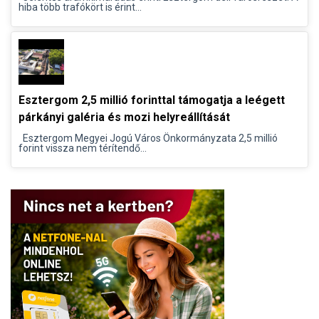
hiba több trafókört is érint...
Esztergom 2,5 millió forinttal támogatja a leégett
párkányi galéria és mozi helyreállítását
Esztergom Megyei Jogú Város Önkormányzata 2,5 millió
forint vissza nem térítendő...