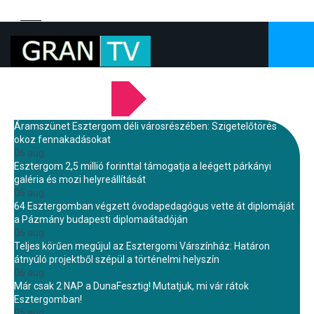
LEGFRISSEBB HÍREINK
Áramszünet Esztergom déli városrészében: Szigetelőtörés
okoz fennakadásokat
06 aug.
Esztergom 2,5 millió forinttal támogatja a leégett párkányi
galéria és mozi helyreállítását
06 aug.
64 Esztergomban végzett óvodapedagógus vette át diplomáját
a Pázmány budapesti diplomaátadóján
06 aug.
Teljes körűen megújul az Esztergomi Várszínház: Határon
átnyúló projektből szépül a történelmi helyszín
06 aug.
Már csak 2 NAP a DunaFesztig! Mutatjuk, mi vár rátok
Esztergomban!
05 aug.