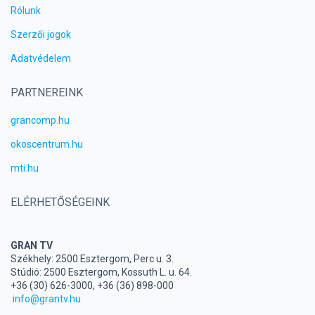
Rólunk
Szerzői jogok
Adatvédelem
PARTNEREINK
grancomp.hu
okoscentrum.hu
mti.hu
ELÉRHETŐSÉGEINK
GRAN TV
Székhely: 2500 Esztergom, Perc u. 3.
Stúdió: 2500 Esztergom, Kossuth L. u. 64.
+36 (30) 626-3000, +36 (36) 898-000
info@grantv.hu