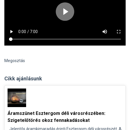
Megosztás
Cikk ajánlásunk
Áramszünet Esztergom déli városrészében:
Szigetelőtörés okoz fennakadásokat
Jelentős áramkimaradás érinti Esztergom déli városrészét. A