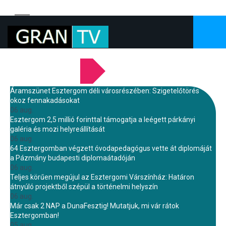
LEGFRISSEBB HÍREINK
Áramszünet Esztergom déli városrészében: Szigetelőtörés
okoz fennakadásokat
06 aug.
Esztergom 2,5 millió forinttal támogatja a leégett párkányi
galéria és mozi helyreállítását
06 aug.
64 Esztergomban végzett óvodapedagógus vette át diplomáját
a Pázmány budapesti diplomaátadóján
06 aug.
Teljes körűen megújul az Esztergomi Várszínház: Határon
átnyúló projektből szépül a történelmi helyszín
06 aug.
Már csak 2 NAP a DunaFesztig! Mutatjuk, mi vár rátok
Esztergomban!
05 aug.