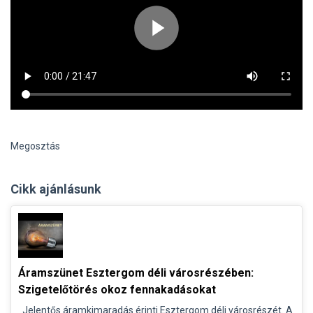
Megosztás
Cikk ajánlásunk
Áramszünet Esztergom déli városrészében:
Szigetelőtörés okoz fennakadásokat
Jelentős áramkimaradás érinti Esztergom déli városrészét. A