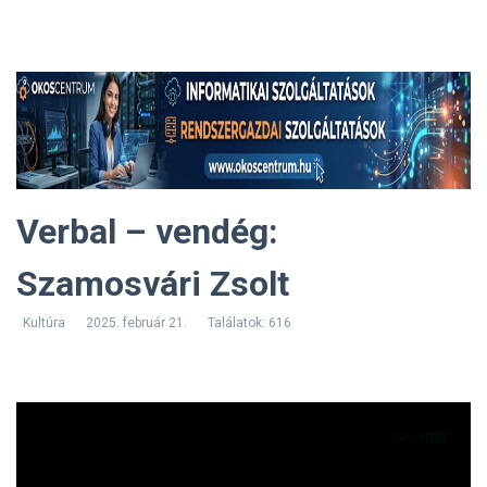
Verbal – vendég:
Szamosvári Zsolt
Kultúra
2025. február 21.
Találatok: 616