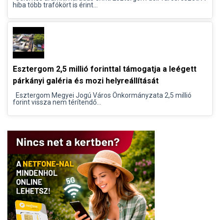
hiba több trafókört is érint...
Esztergom 2,5 millió forinttal támogatja a leégett
párkányi galéria és mozi helyreállítását
Esztergom Megyei Jogú Város Önkormányzata 2,5 millió
forint vissza nem térítendő...