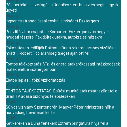
Példaértékű összefogás a DunaFeszten: bulizz és segíts egy jó
ügyet!
05 aug.
Ingyenes strandolással enyhíti a hőséget Esztergom
03 aug.
Pusztító vihar csapott le Komárom-Esztergom vármegye
nyugati részére: Fák dőltek utakra, autókra és házakra
02 aug.
Fokozatosan leállítják Paksot a Duna rekordalacsony vízállása
miatt – Robert Fico áramsegítséget ajánlott fel
02 aug.
Fontos tájékoztatás: Víz- és energiatakarékossági intézkedések
léptek életbe Esztergomban
02 aug.
Életbe lép az I. fokú vízkorlátozás
01 aug.
FONTOS TÁJÉKOZTATÁS: Építési munkálatok miatt szünetel a
Gran TV adása bizonyos településeken
31 júl.
Súlyos vízhiány Szentendrén: Magyar Péter miniszterelnök a
honvédség bevetését kérte
31 júl.
Két keréken a Duna fenekén: Extrém bringatúra hívja fel a