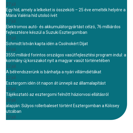
27 júl.
Egy híd, amely a lelkeket is összeköti – 25 éve emelték helyére a
Mária Valéria híd utolsó ívét
27 júl.
Elektromos autó- és akkumulátorgyártást célzó, 76 milliárdos
fejlesztésre készül a Suzuki Esztergomban
27 júl.
Schmidt István kapta idén a Csolnokért Díjat
23 júl.
3550 milliárd forintos országos vasútfejlesztési program indul: a
kormány új korszakot nyit a magyar vasút történetében
22 júl.
A bélrendszerünk is bánhatja a nyári villámdiétákat
22 júl.
Esztergom idén öt napon át ünnepli az államalapítást
22 júl.
Tájékoztató az esztergomi felnőtt háziorvosi ellátásról
20 júl.
alapján: Súlyos rollerbaleset történt Esztergomban a Kölcsey
utcában
20 júl.