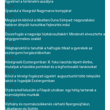
figyelmet a történelmi aszályra
31 júl.
Újraindul a Visegrád-Nagymaros kompjárat
30 júl.
Megújul és kibővül a lábatlani Duna Színpad: nagyszabású
határon átnyúló turisztikai fejlesztés indul
30 júl.
Összefogás a nagysápi tűzkárosultakért: Mindenét elvesztette a
négygyermekes család
30 júl.
Világbajnoktól is tanulták a halfogás titkait a gyerekek az
esztergomi horgásztáborban
30 júl.
Hőségriadó Esztergomban: III. fokú riasztás lépett életbe,
mutatjuk a hűsölési pontokat és a legfontosabb tanácsokat
30 júl.
Bővül a térségi fogászati ügyelet: augusztustól több település
lakóit is fogadják Esztergomban
30 júl.
Útzárra kell készülni a Főapát utcában: egy hétig tartanak a
közműépítési munkák
28 júl.
Vízhiány és nyomáscsökkenés várható Nyergesújfalun,
Lábatlanon és Süttőn