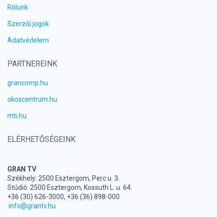
Rólunk
Szerzői jogok
Adatvédelem
PARTNEREINK
grancomp.hu
okoscentrum.hu
mti.hu
ELÉRHETŐSÉGEINK
GRAN TV
Székhely: 2500 Esztergom, Perc u. 3.
Stúdió: 2500 Esztergom, Kossuth L. u. 64.
+36 (30) 626-3000, +36 (36) 898-000
info@grantv.hu