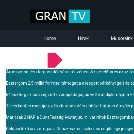
Home
Hírek
Műsoraink
LEGFRISSEBB HÍREINK
Áramszünet Esztergom déli városrészében: Szigetelőtörés okoz f
06 aug.
Esztergom 2,5 millió forinttal támogatja a leégett párkányi galéria é
06 aug.
64 Esztergomban végzett óvodapedagógus vette át diplomáját a 
06 aug.
Teljes körűen megújul az Esztergomi Várszínház: Határon átnyúló pr
06 aug.
Már csak 2 NAP a DunaFesztig! Mutatjuk, mi vár rátok Esztergomba
05 aug.
Példaértékű összefogás a DunaFeszten: bulizz és segíts egy jó ügye