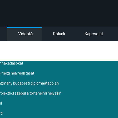
Videótár
Rólunk
Kapcsolat
ennakadásokat
s mozi helyreállítását
Pázmány budapesti diplomaátadóján
ojektből szépül a történelmi helyszín
n!
t!