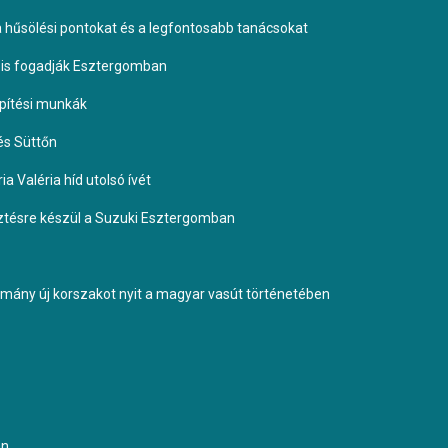
 a hűsölési pontokat és a legfontosabb tanácsokat
it is fogadják Esztergomban
építési munkák
és Süttőn
a Valéria híd utolsó ívét
esztésre készül a Suzuki Esztergomban
ormány új korszakot nyit a magyar vasút történetében
an