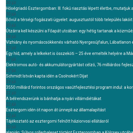
30 júl.
Hőségriadó Esztergomban: III. fokú riasztás lépett életbe, mutatjuk
30 júl.
Bővül a térségi fogászati ügyelet: augusztustól több település lakó
30 júl.
Útzárra kell készülni a Főapát utcában: egy hétig tartanak a közmű
28 júl.
Vízhiány és nyomáscsökkenés várható Nyergesújfalun, Lábatlanon 
27 júl.
Egy híd, amely a lelkeket is összeköti – 25 éve emelték helyére a Mári
27 júl.
Elektromos autó- és akkumulátorgyártást célzó, 76 milliárdos fejl
27 júl.
Schmidt István kapta idén a Csolnokért Díjat
23 júl.
3550 milliárd forintos országos vasútfejlesztési program indul: a k
22 júl.
A bélrendszerünk is bánhatja a nyári villámdiétákat
22 júl.
Esztergom idén öt napon át ünnepli az államalapítást
22 júl.
Tájékoztató az esztergomi felnőtt háziorvosi ellátásról
20 júl.
alapján: Súlyos rollerbaleset történt Esztergomban a Kölcsey utcáb