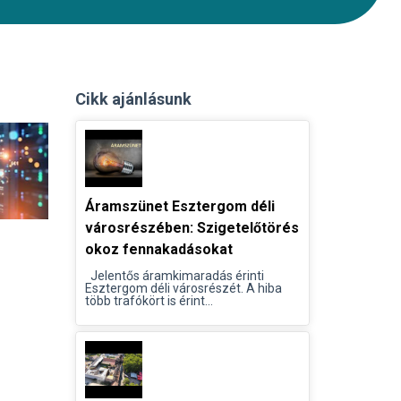
Cikk ajánlásunk
Áramszünet Esztergom déli
városrészében: Szigetelőtörés
okoz fennakadásokat
Jelentős áramkimaradás érinti
Esztergom déli városrészét. A hiba
több trafókört is érint...