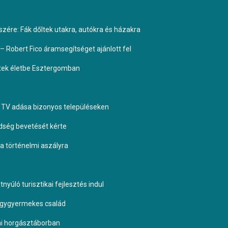
ére: Fák dőltek utakra, autókra és házakra
– Robert Fico áramsegítséget ajánlott fel
ptek életbe Esztergomban
TV adása bizonyos településeken
dség bevetését kérte
 a történelmi aszályra
yúló turisztikai fejlesztés indul
négygyermekes család
omi horgásztáborban