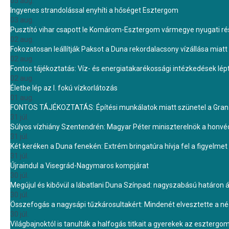
05 aug.
Ingyenes strandolással enyhíti a hőséget Esztergom
03 aug.
Pusztító vihar csapott le Komárom-Esztergom vármegye nyugati rész
02 aug.
Fokozatosan leállítják Paksot a Duna rekordalacsony vízállása miatt 
02 aug.
Fontos tájékoztatás: Víz- és energiatakarékossági intézkedések lé
02 aug.
Életbe lép az I. fokú vízkorlátozás
01 aug.
FONTOS TÁJÉKOZTATÁS: Építési munkálatok miatt szünetel a Gran 
31 júl.
Súlyos vízhiány Szentendrén: Magyar Péter miniszterelnök a honvé
31 júl.
Két keréken a Duna fenekén: Extrém bringatúra hívja fel a figyelmet
31 júl.
Újraindul a Visegrád-Nagymaros kompjárat
30 júl.
Megújul és kibővül a lábatlani Duna Színpad: nagyszabású határon átn
30 júl.
Összefogás a nagysápi tűzkárosultakért: Mindenét elvesztette a 
30 júl.
Világbajnoktól is tanulták a halfogás titkait a gyerekek az eszterg