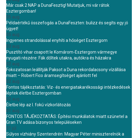
Már csak 2 NAP a DunaFesztig! Mutatjuk, mi vár rátok
Esztergomban!
05 aug.
Példaértékű összefogás a DunaFeszten: bulizz és segíts egy jó
ügyet!
05 aug.
Ingyenes strandolással enyhíti a hőséget Esztergom
03 aug.
Pusztító vihar csapott le Komárom-Esztergom vármegye
nyugati részére: Fák dőltek utakra, autókra és házakra
02 aug.
Fokozatosan leállítják Paksot a Duna rekordalacsony vízállása
miatt – Robert Fico áramsegítséget ajánlott fel
02 aug.
Fontos tájékoztatás: Víz- és energiatakarékossági intézkedések
léptek életbe Esztergomban
02 aug.
Életbe lép az I. fokú vízkorlátozás
01 aug.
FONTOS TÁJÉKOZTATÁS: Építési munkálatok miatt szünetel a
Gran TV adása bizonyos településeken
31 júl.
Súlyos vízhiány Szentendrén: Magyar Péter miniszterelnök a