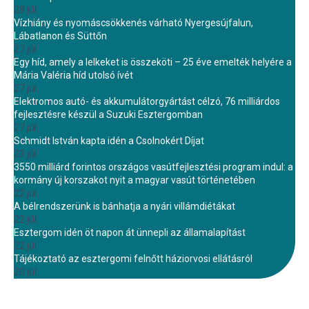
28 júl.
Vízhiány és nyomáscsökkenés várható Nyergesújfalun,
Lábatlanon és Süttőn
27 júl.
Egy híd, amely a lelkeket is összeköti – 25 éve emelték helyére a
Mária Valéria híd utolsó ívét
27 júl.
Elektromos autó- és akkumulátorgyártást célzó, 76 milliárdos
fejlesztésre készül a Suzuki Esztergomban
27 júl.
Schmidt István kapta idén a Csolnokért Díjat
23 júl.
3550 milliárd forintos országos vasútfejlesztési program indul: a
kormány új korszakot nyit a magyar vasút történetében
22 júl.
A bélrendszerünk is bánhatja a nyári villámdiétákat
22 júl.
Esztergom idén öt napon át ünnepli az államalapítást
22 júl.
Tájékoztató az esztergomi felnőtt háziorvosi ellátásról
20 júl.