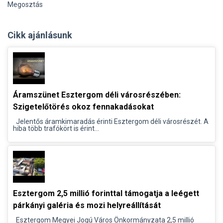
Megosztás
Cikk ajánlásunk
Áramszünet Esztergom déli városrészében:
Szigetelőtörés okoz fennakadásokat
Jelentős áramkimaradás érinti Esztergom déli városrészét. A
hiba több trafókört is érint...
Esztergom 2,5 millió forinttal támogatja a leégett
párkányi galéria és mozi helyreállítását
Esztergom Megyei Jogú Város Önkormányzata 2,5 millió