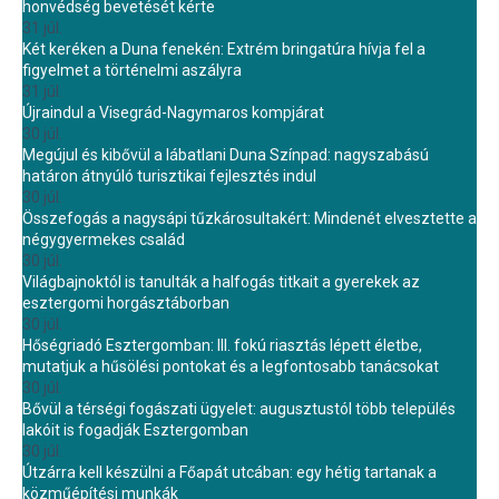
honvédség bevetését kérte
31 júl.
Két keréken a Duna fenekén: Extrém bringatúra hívja fel a
figyelmet a történelmi aszályra
31 júl.
Újraindul a Visegrád-Nagymaros kompjárat
30 júl.
Megújul és kibővül a lábatlani Duna Színpad: nagyszabású
határon átnyúló turisztikai fejlesztés indul
30 júl.
Összefogás a nagysápi tűzkárosultakért: Mindenét elvesztette a
négygyermekes család
30 júl.
Világbajnoktól is tanulták a halfogás titkait a gyerekek az
esztergomi horgásztáborban
30 júl.
Hőségriadó Esztergomban: III. fokú riasztás lépett életbe,
mutatjuk a hűsölési pontokat és a legfontosabb tanácsokat
30 júl.
Bővül a térségi fogászati ügyelet: augusztustól több település
lakóit is fogadják Esztergomban
30 júl.
Útzárra kell készülni a Főapát utcában: egy hétig tartanak a
közműépítési munkák