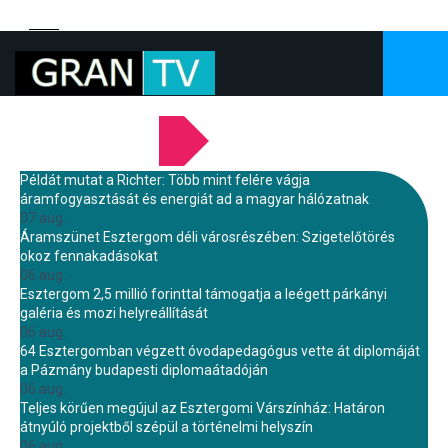
LEGFRISSEBB HÍREINK
Példát mutat a Richter: Több mint felére vágja
áramfogyasztását és energiát ad a magyar hálózatnak
07 aug.
Áramszünet Esztergom déli városrészében: Szigetelőtörés
okoz fennakadásokat
06 aug.
Esztergom 2,5 millió forinttal támogatja a leégett párkányi
galéria és mozi helyreállítását
06 aug.
64 Esztergomban végzett óvodapedagógus vette át diplomáját
a Pázmány budapesti diplomaátadóján
06 aug.
Teljes körűen megújul az Esztergomi Várszínház: Határon
átnyúló projektből szépül a történelmi helyszín
06 aug.