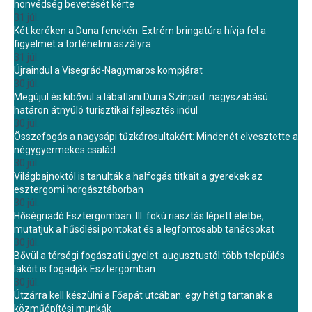
honvédség bevetését kérte
31 júl.
Két keréken a Duna fenekén: Extrém bringatúra hívja fel a
figyelmet a történelmi aszályra
31 júl.
Újraindul a Visegrád-Nagymaros kompjárat
30 júl.
Megújul és kibővül a lábatlani Duna Színpad: nagyszabású
határon átnyúló turisztikai fejlesztés indul
30 júl.
Összefogás a nagysápi tűzkárosultakért: Mindenét elvesztette a
négygyermekes család
30 júl.
Világbajnoktól is tanulták a halfogás titkait a gyerekek az
esztergomi horgásztáborban
30 júl.
Hőségriadó Esztergomban: III. fokú riasztás lépett életbe,
mutatjuk a hűsölési pontokat és a legfontosabb tanácsokat
30 júl.
Bővül a térségi fogászati ügyelet: augusztustól több település
lakóit is fogadják Esztergomban
30 júl.
Útzárra kell készülni a Főapát utcában: egy hétig tartanak a
közműépítési munkák