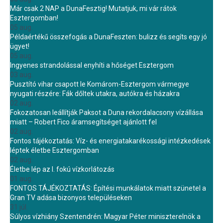
Már csak 2 NAP a DunaFesztig! Mutatjuk, mi vár rátok
Esztergomban!
05 aug.
Példaértékű összefogás a DunaFeszten: bulizz és segíts egy jó
ügyet!
05 aug.
Ingyenes strandolással enyhíti a hőséget Esztergom
03 aug.
Pusztító vihar csapott le Komárom-Esztergom vármegye
nyugati részére: Fák dőltek utakra, autókra és házakra
02 aug.
Fokozatosan leállítják Paksot a Duna rekordalacsony vízállása
miatt – Robert Fico áramsegítséget ajánlott fel
02 aug.
Fontos tájékoztatás: Víz- és energiatakarékossági intézkedések
léptek életbe Esztergomban
02 aug.
Életbe lép az I. fokú vízkorlátozás
01 aug.
FONTOS TÁJÉKOZTATÁS: Építési munkálatok miatt szünetel a
Gran TV adása bizonyos településeken
31 júl.
Súlyos vízhiány Szentendrén: Magyar Péter miniszterelnök a