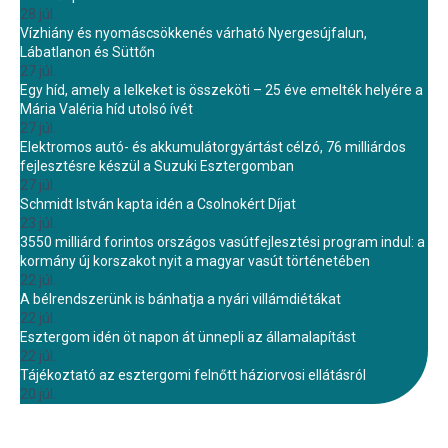
28 júl.
Vízhiány és nyomáscsökkenés várható Nyergesújfalun,
Lábatlanon és Süttőn
27 júl.
Egy híd, amely a lelkeket is összeköti – 25 éve emelték helyére a
Mária Valéria híd utolsó ívét
27 júl.
Elektromos autó- és akkumulátorgyártást célzó, 76 milliárdos
fejlesztésre készül a Suzuki Esztergomban
27 júl.
Schmidt István kapta idén a Csolnokért Díjat
23 júl.
3550 milliárd forintos országos vasútfejlesztési program indul: a
kormány új korszakot nyit a magyar vasút történetében
22 júl.
A bélrendszerünk is bánhatja a nyári villámdiétákat
22 júl.
Esztergom idén öt napon át ünnepli az államalapítást
22 júl.
Tájékoztató az esztergomi felnőtt háziorvosi ellátásról
20 júl.