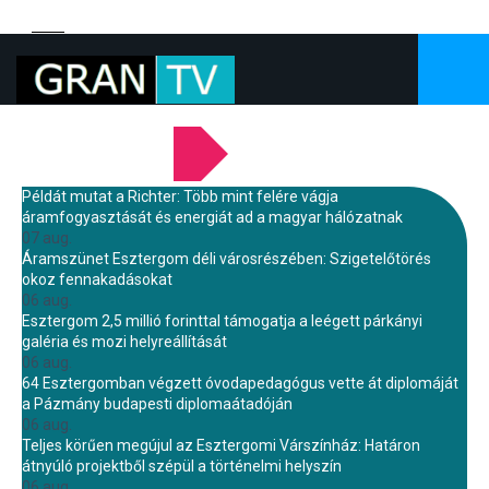
LEGFRISSEBB HÍREINK
Példát mutat a Richter: Több mint felére vágja
áramfogyasztását és energiát ad a magyar hálózatnak
07 aug.
Áramszünet Esztergom déli városrészében: Szigetelőtörés
okoz fennakadásokat
06 aug.
Esztergom 2,5 millió forinttal támogatja a leégett párkányi
galéria és mozi helyreállítását
06 aug.
64 Esztergomban végzett óvodapedagógus vette át diplomáját
a Pázmány budapesti diplomaátadóján
06 aug.
Teljes körűen megújul az Esztergomi Várszínház: Határon
átnyúló projektből szépül a történelmi helyszín
06 aug.