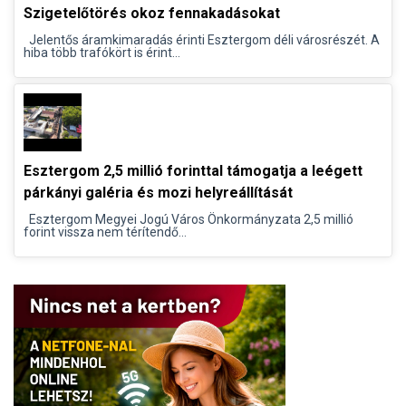
Szigetelőtörés okoz fennakadásokat
Jelentős áramkimaradás érinti Esztergom déli városrészét. A
hiba több trafókört is érint...
Esztergom 2,5 millió forinttal támogatja a leégett
párkányi galéria és mozi helyreállítását
Esztergom Megyei Jogú Város Önkormányzata 2,5 millió
forint vissza nem térítendő...