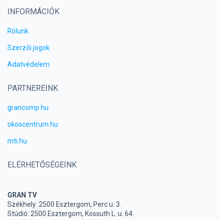
INFORMÁCIÓK
Rólunk
Szerzői jogok
Adatvédelem
PARTNEREINK
grancomp.hu
okoscentrum.hu
mti.hu
ELÉRHETŐSÉGEINK
GRAN TV
Székhely: 2500 Esztergom, Perc u. 3.
Stúdió: 2500 Esztergom, Kossuth L. u. 64.