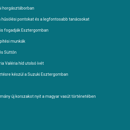
omi horgásztáborban
 a hűsölési pontokat és a legfontosabb tanácsokat
it is fogadják Esztergomban
építési munkák
és Süttőn
a Valéria híd utolsó ívét
esztésre készül a Suzuki Esztergomban
ormány új korszakot nyit a magyar vasút történetében