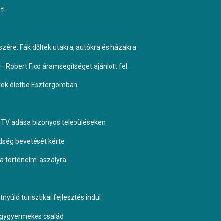
t!
ére: Fák dőltek utakra, autókra és házakra
– Robert Fico áramsegítséget ajánlott fel
ptek életbe Esztergomban
TV adása bizonyos településeken
dség bevetését kérte
 a történelmi aszályra
yúló turisztikai fejlesztés indul
négygyermekes család