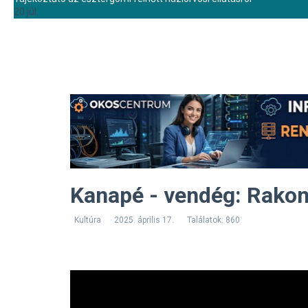
20 júl.
Kanapé - vendég: Rakon
Kultúra
2025. április 17.
Találatok: 860