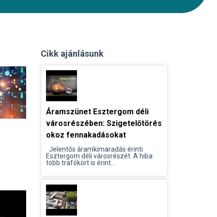
Cikk ajánlásunk
Áramszünet Esztergom déli
városrészében: Szigetelőtörés
okoz fennakadásokat
Jelentős áramkimaradás érinti
Esztergom déli városrészét. A hiba
több trafókört is érint...