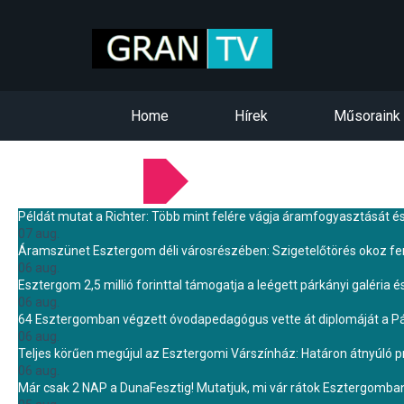
Home
Hírek
Műsoraink
LEGFRISSEBB HÍREINK
Példát mutat a Richter: Több mint felére vágja áramfogyasztását é
07 aug.
Áramszünet Esztergom déli városrészében: Szigetelőtörés okoz f
06 aug.
Esztergom 2,5 millió forinttal támogatja a leégett párkányi galéria é
06 aug.
64 Esztergomban végzett óvodapedagógus vette át diplomáját a 
06 aug.
Teljes körűen megújul az Esztergomi Várszínház: Határon átnyúló pr
06 aug.
Már csak 2 NAP a DunaFesztig! Mutatjuk, mi vár rátok Esztergomba