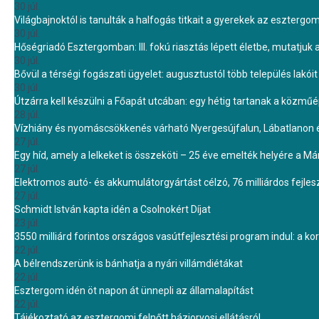
30 júl.
Világbajnoktól is tanulták a halfogás titkait a gyerekek az eszterg
30 júl.
Hőségriadó Esztergomban: III. fokú riasztás lépett életbe, mutatjuk
30 júl.
Bővül a térségi fogászati ügyelet: augusztustól több település lakó
30 júl.
Útzárra kell készülni a Főapát utcában: egy hétig tartanak a közmű
28 júl.
Vízhiány és nyomáscsökkenés várható Nyergesújfalun, Lábatlanon 
27 júl.
Egy híd, amely a lelkeket is összeköti – 25 éve emelték helyére a Mári
27 júl.
Elektromos autó- és akkumulátorgyártást célzó, 76 milliárdos fejl
27 júl.
Schmidt István kapta idén a Csolnokért Díjat
23 júl.
3550 milliárd forintos országos vasútfejlesztési program indul: a k
22 júl.
A bélrendszerünk is bánhatja a nyári villámdiétákat
22 júl.
Esztergom idén öt napon át ünnepli az államalapítást
22 júl.
Tájékoztató az esztergomi felnőtt háziorvosi ellátásról