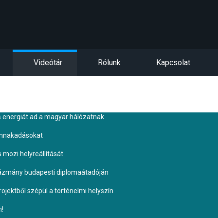
Videótár
Rólunk
Kapcsolat
s energiát ad a magyar hálózatnak
ennakadásokat
s mozi helyreállítását
Pázmány budapesti diplomaátadóján
ojektből szépül a történelmi helyszín
n!