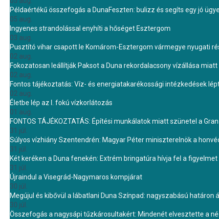
05 aug.
Példaértékű összefogás a DunaFeszten: bulizz és segíts egy jó ügye
05 aug.
Ingyenes strandolással enyhíti a hőséget Esztergom
03 aug.
Pusztító vihar csapott le Komárom-Esztergom vármegye nyugati rész
02 aug.
Fokozatosan leállítják Paksot a Duna rekordalacsony vízállása miatt 
02 aug.
Fontos tájékoztatás: Víz- és energiatakarékossági intézkedések lé
02 aug.
Életbe lép az I. fokú vízkorlátozás
01 aug.
FONTOS TÁJÉKOZTATÁS: Építési munkálatok miatt szünetel a Gran 
31 júl.
Súlyos vízhiány Szentendrén: Magyar Péter miniszterelnök a honvé
31 júl.
Két keréken a Duna fenekén: Extrém bringatúra hívja fel a figyelmet
31 júl.
Újraindul a Visegrád-Nagymaros kompjárat
30 júl.
Megújul és kibővül a lábatlani Duna Színpad: nagyszabású határon átn
30 júl.
Összefogás a nagysápi tűzkárosultakért: Mindenét elvesztette a 