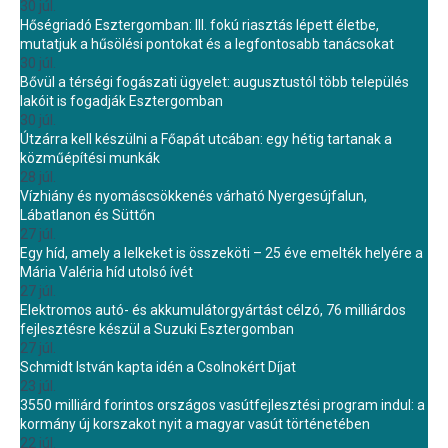
30 júl.
Hőségriadó Esztergomban: III. fokú riasztás lépett életbe,
mutatjuk a hűsölési pontokat és a legfontosabb tanácsokat
30 júl.
Bővül a térségi fogászati ügyelet: augusztustól több település
lakóit is fogadják Esztergomban
30 júl.
Útzárra kell készülni a Főapát utcában: egy hétig tartanak a
közműépítési munkák
28 júl.
Vízhiány és nyomáscsökkenés várható Nyergesújfalun,
Lábatlanon és Süttőn
27 júl.
Egy híd, amely a lelkeket is összeköti – 25 éve emelték helyére a
Mária Valéria híd utolsó ívét
27 júl.
Elektromos autó- és akkumulátorgyártást célzó, 76 milliárdos
fejlesztésre készül a Suzuki Esztergomban
27 júl.
Schmidt István kapta idén a Csolnokért Díjat
23 júl.
3550 milliárd forintos országos vasútfejlesztési program indul: a
kormány új korszakot nyit a magyar vasút történetében
22 júl.