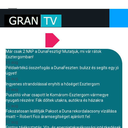
LEGFRISSEBB HÍREINK
Már csak 2 NAP a DunaFesztig! Mutatjuk, mi vár rátok
Esztergomban!
05 aug.
Példaértékű összefogás a DunaFeszten: bulizz és segíts egy jó
ügyet!
05 aug.
Ingyenes strandolással enyhíti a hőséget Esztergom
03 aug.
Pusztító vihar csapott le Komárom-Esztergom vármegye
nyugati részére: Fák dőltek utakra, autókra és házakra
02 aug.
Fokozatosan leállítják Paksot a Duna rekordalacsony vízállása
miatt – Robert Fico áramsegítséget ajánlott fel
02 aug.
Fontos tájékoztatás: Víz- és energiatakarékossági intézkedések