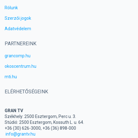
Rólunk
Szerzői jogok
Adatvédelem
PARTNEREINK
grancomp.hu
okoscentrum.hu
mti.hu
ELÉRHETŐSÉGEINK
GRAN TV
Székhely: 2500 Esztergom, Perc u. 3.
Stúdió: 2500 Esztergom, Kossuth L. u. 64.
+36 (30) 626-3000, +36 (36) 898-000
info@grantv.hu