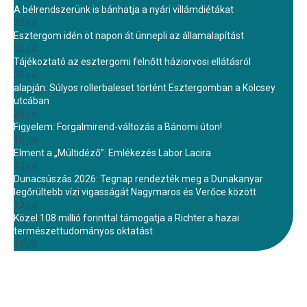
A bélrendszerünk is bánhatja a nyári villámdiétákat
22 júl.
Esztergom idén öt napon át ünnepli az államalapítást
22 júl.
Tájékoztató az esztergomi felnőtt háziorvosi ellátásról
20 júl.
alapján: Súlyos rollerbaleset történt Esztergomban a Kölcsey
utcában
20 júl.
Figyelem: Forgalmirend-változás a Bánomi úton!
16 júl.
Elment a „Múltidéző”: Emlékezés Labor Lacira
13 júl.
Dunacsúszás 2026: Tegnap rendezték meg a Dunakanyar
legőrültebb vízi vigasságát Nagymaros és Verőce között
12 júl.
Közel 108 millió forinttal támogatja a Richter a hazai
természettudományos oktatást
11 júl.