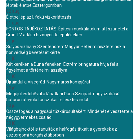
léptek életbe Esztergomban
02 aug.
Életbe lép az I. fokú vízkorlátozás
01 aug.
FONTOS TÁJÉKOZTATÁS: Építési munkálatok miatt szünetel a
Gran TV adása bizonyos településeken
31 júl.
Súlyos vízhiány Szentendrén: Magyar Péter miniszterelnök a
honvédség bevetését kérte
31 júl.
Két keréken a Duna fenekén: Extrém bringatúra hívja fel a
figyelmet a történelmi aszályra
31 júl.
Újraindul a Visegrád-Nagymaros kompjárat
30 júl.
Megújul és kibővül a lábatlani Duna Színpad: nagyszabású
határon átnyúló turisztikai fejlesztés indul
30 júl.
Összefogás a nagysápi tűzkárosultakért: Mindenét elvesztette a
négygyermekes család
30 júl.
Világbajnoktól is tanulták a halfogás titkait a gyerekek az
esztergomi horgásztáborban