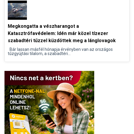
Megkongatta a vészharangot a
Katasztrófavédelem: Idén már közel tízezer
szabadtéri tűzzel küzdöttek meg a lánglovagok
Bár lassan másfél hónapja érvényben van az országos
tűzgyújtási tilalom, a szabadtéri...