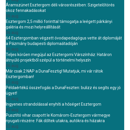
Áramszünet Esztergom déli városrészében: Szigetelőtörés
okoz fennakadásokat
06 aug.
Esztergom 2,5 millió forinttal támogatja a leégett párkányi
galéria és mozi helyreállítását
06 aug.
64 Esztergomban végzett óvodapedagógus vette át diplomáját
a Pázmány budapesti diplomaátadóján
06 aug.
Teljes körűen megújul az Esztergomi Várszínház: Határon
átnyúló projektből szépül a történelmi helyszín
06 aug.
Már csak 2 NAP a DunaFesztig! Mutatjuk, mi vár rátok
Esztergomban!
05 aug.
Példaértékű összefogás a DunaFeszten: bulizz és segíts egy jó
ügyet!
05 aug.
Ingyenes strandolással enyhíti a hőséget Esztergom
03 aug.
Pusztító vihar csapott le Komárom-Esztergom vármegye
nyugati részére: Fák dőltek utakra, autókra és házakra
02 aug.