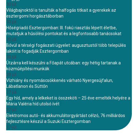
30 júl.
Világbajnoktól is tanulták a halfogás titkait a gyerekek az
esztergomi horgásztáborban
30 júl.
Hőségriadó Esztergomban: III. fokú riasztás lépett életbe,
mutatjuk a hűsölési pontokat és a legfontosabb tanácsokat
30 júl.
Bővül a térségi fogászati ügyelet: augusztustól több település
lakóit is fogadják Esztergomban
30 júl.
Útzárra kell készülni a Főapát utcában: egy hétig tartanak a
közműépítési munkák
28 júl.
Vízhiány és nyomáscsökkenés várható Nyergesújfalun,
Lábatlanon és Süttőn
27 júl.
Egy híd, amely a lelkeket is összeköti – 25 éve emelték helyére a
Mária Valéria híd utolsó ívét
27 júl.
Elektromos autó- és akkumulátorgyártást célzó, 76 milliárdos
fejlesztésre készül a Suzuki Esztergomban
27 júl.