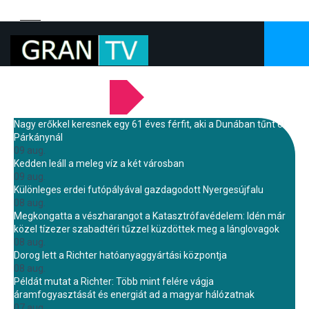
LEGFRISSEBB HÍREINK
Nagy erőkkel keresnek egy 61 éves férfit, aki a Dunában tűnt el
Párkánynál
09 aug.
Kedden leáll a meleg víz a két városban
09 aug.
Különleges erdei futópályával gazdagodott Nyergesújfalu
08 aug.
Megkongatta a vészharangot a Katasztrófavédelem: Idén már
közel tízezer szabadtéri tűzzel küzdöttek meg a lánglovagok
08 aug.
Dorog lett a Richter hatóanyaggyártási központja
08 aug.
Példát mutat a Richter: Több mint felére vágja
áramfogyasztását és energiát ad a magyar hálózatnak
07 aug.