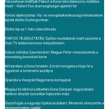
Fokozatosan leállítják Paksot a Duna rekordalacsony vízállása
miatt – Robert Fico áramsegítséget ajánlott fel
02 aug.
Fontos tájékoztatás: Víz- és energiatakarékossági intézkedések
léptek életbe Esztergomban
02 aug.
Életbe lép az I. fokú vízkorlátozás
01 aug.
FONTOS TÁJÉKOZTATÁS: Építési munkálatok miatt szünetel a
Gran TV adása bizonyos településeken
31 júl.
Súlyos vízhiány Szentendrén: Magyar Péter miniszterelnök a
honvédség bevetését kérte
31 júl.
Két keréken a Duna fenekén: Extrém bringatúra hívja fel a
figyelmet a történelmi aszályra
31 júl.
Újraindul a Visegrád-Nagymaros kompjárat
30 júl.
Megújul és kibővül a lábatlani Duna Színpad: nagyszabású
határon átnyúló turisztikai fejlesztés indul
30 júl.
Összefogás a nagysápi tűzkárosultakért: Mindenét elvesztette a
négygyermekes család