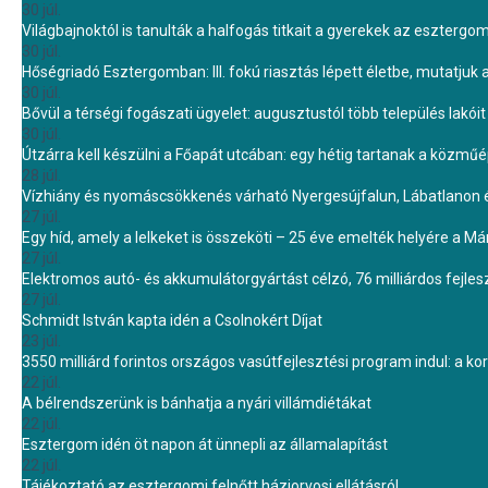
30 júl.
Világbajnoktól is tanulták a halfogás titkait a gyerekek az eszterg
30 júl.
Hőségriadó Esztergomban: III. fokú riasztás lépett életbe, mutatjuk
30 júl.
Bővül a térségi fogászati ügyelet: augusztustól több település lakó
30 júl.
Útzárra kell készülni a Főapát utcában: egy hétig tartanak a közmű
28 júl.
Vízhiány és nyomáscsökkenés várható Nyergesújfalun, Lábatlanon 
27 júl.
Egy híd, amely a lelkeket is összeköti – 25 éve emelték helyére a Mári
27 júl.
Elektromos autó- és akkumulátorgyártást célzó, 76 milliárdos fejl
27 júl.
Schmidt István kapta idén a Csolnokért Díjat
23 júl.
3550 milliárd forintos országos vasútfejlesztési program indul: a k
22 júl.
A bélrendszerünk is bánhatja a nyári villámdiétákat
22 júl.
Esztergom idén öt napon át ünnepli az államalapítást
22 júl.
Tájékoztató az esztergomi felnőtt háziorvosi ellátásról