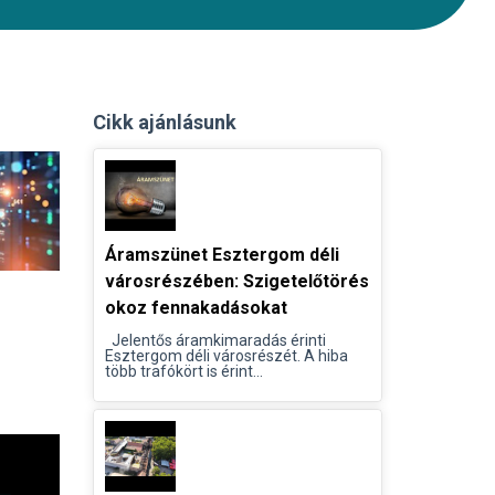
Cikk ajánlásunk
Áramszünet Esztergom déli
városrészében: Szigetelőtörés
okoz fennakadásokat
Jelentős áramkimaradás érinti
Esztergom déli városrészét. A hiba
több trafókört is érint...