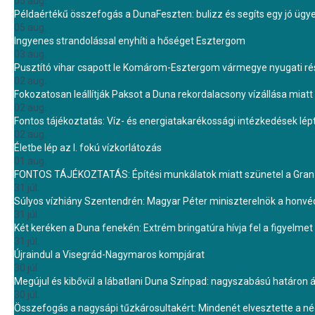
05 aug.
Példaértékű összefogás a DunaFeszten: bulizz és segíts egy jó ügye
05 aug.
Ingyenes strandolással enyhíti a hőséget Esztergom
03 aug.
Pusztító vihar csapott le Komárom-Esztergom vármegye nyugati rész
02 aug.
Fokozatosan leállítják Paksot a Duna rekordalacsony vízállása miatt 
02 aug.
Fontos tájékoztatás: Víz- és energiatakarékossági intézkedések lé
02 aug.
Életbe lép az I. fokú vízkorlátozás
01 aug.
FONTOS TÁJÉKOZTATÁS: Építési munkálatok miatt szünetel a Gran 
31 júl.
Súlyos vízhiány Szentendrén: Magyar Péter miniszterelnök a honvé
31 júl.
Két keréken a Duna fenekén: Extrém bringatúra hívja fel a figyelmet
31 júl.
Újraindul a Visegrád-Nagymaros kompjárat
30 júl.
Megújul és kibővül a lábatlani Duna Színpad: nagyszabású határon átn
30 júl.
Összefogás a nagysápi tűzkárosultakért: Mindenét elvesztette a 