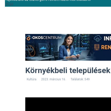
20 júl.
Környékbeli települések
Kultúra
2023. március 16.
Találatok: 549