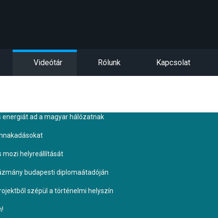
Videótár
Rólunk
Kapcsolat
s energiát ad a magyar hálózatnak
ennakadásokat
s mozi helyreállítását
Pázmány budapesti diplomaátadóján
ojektből szépül a történelmi helyszín
n!