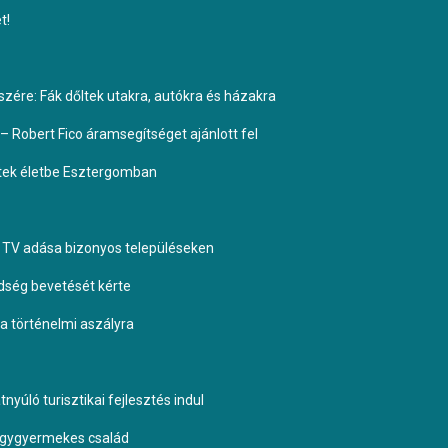
t!
ére: Fák dőltek utakra, autókra és házakra
– Robert Fico áramsegítséget ajánlott fel
ptek életbe Esztergomban
TV adása bizonyos településeken
dség bevetését kérte
 a történelmi aszályra
yúló turisztikai fejlesztés indul
négygyermekes család