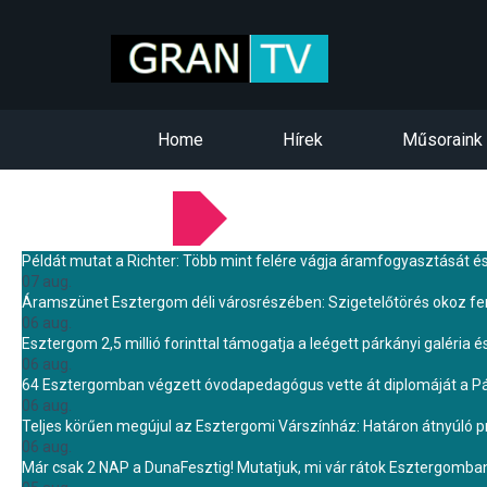
Home
Hírek
Műsoraink
LEGFRISSEBB HÍREINK
Példát mutat a Richter: Több mint felére vágja áramfogyasztását é
07 aug.
Áramszünet Esztergom déli városrészében: Szigetelőtörés okoz f
06 aug.
Esztergom 2,5 millió forinttal támogatja a leégett párkányi galéria é
06 aug.
64 Esztergomban végzett óvodapedagógus vette át diplomáját a 
06 aug.
Teljes körűen megújul az Esztergomi Várszínház: Határon átnyúló pr
06 aug.
Már csak 2 NAP a DunaFesztig! Mutatjuk, mi vár rátok Esztergomba