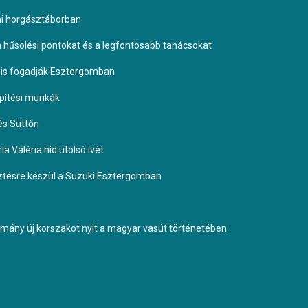
omi horgásztáborban
 a hűsölési pontokat és a legfontosabb tanácsokat
it is fogadják Esztergomban
építési munkák
és Süttőn
a Valéria híd utolsó ívét
esztésre készül a Suzuki Esztergomban
ormány új korszakot nyit a magyar vasút történetében