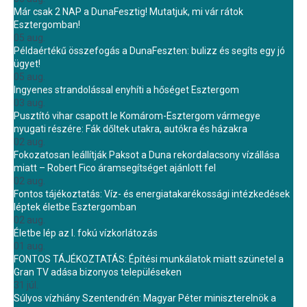
Már csak 2 NAP a DunaFesztig! Mutatjuk, mi vár rátok
Esztergomban!
05 aug.
Példaértékű összefogás a DunaFeszten: bulizz és segíts egy jó
ügyet!
05 aug.
Ingyenes strandolással enyhíti a hőséget Esztergom
03 aug.
Pusztító vihar csapott le Komárom-Esztergom vármegye
nyugati részére: Fák dőltek utakra, autókra és házakra
02 aug.
Fokozatosan leállítják Paksot a Duna rekordalacsony vízállása
miatt – Robert Fico áramsegítséget ajánlott fel
02 aug.
Fontos tájékoztatás: Víz- és energiatakarékossági intézkedések
léptek életbe Esztergomban
02 aug.
Életbe lép az I. fokú vízkorlátozás
01 aug.
FONTOS TÁJÉKOZTATÁS: Építési munkálatok miatt szünetel a
Gran TV adása bizonyos településeken
31 júl.
Súlyos vízhiány Szentendrén: Magyar Péter miniszterelnök a