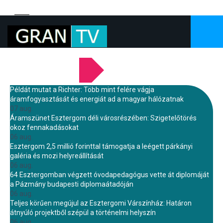
LEGFRISSEBB HÍREINK
Példát mutat a Richter: Több mint felére vágja
áramfogyasztását és energiát ad a magyar hálózatnak
07 aug.
Áramszünet Esztergom déli városrészében: Szigetelőtörés
okoz fennakadásokat
06 aug.
Esztergom 2,5 millió forinttal támogatja a leégett párkányi
galéria és mozi helyreállítását
06 aug.
64 Esztergomban végzett óvodapedagógus vette át diplomáját
a Pázmány budapesti diplomaátadóján
06 aug.
Teljes körűen megújul az Esztergomi Várszínház: Határon
átnyúló projektből szépül a történelmi helyszín
06 aug.