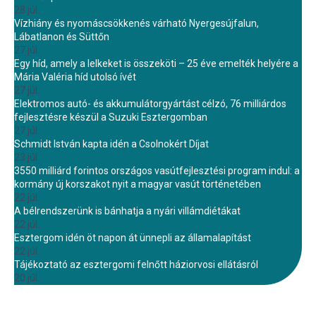
28 júl.
Vízhiány és nyomáscsökkenés várható Nyergesújfalun,
Lábatlanon és Süttőn
27 júl.
Egy híd, amely a lelkeket is összeköti – 25 éve emelték helyére a
Mária Valéria híd utolsó ívét
27 júl.
Elektromos autó- és akkumulátorgyártást célzó, 76 milliárdos
fejlesztésre készül a Suzuki Esztergomban
27 júl.
Schmidt István kapta idén a Csolnokért Díjat
23 júl.
3550 milliárd forintos országos vasútfejlesztési program indul: a
kormány új korszakot nyit a magyar vasút történetében
22 júl.
A bélrendszerünk is bánhatja a nyári villámdiétákat
22 júl.
Esztergom idén öt napon át ünnepli az államalapítást
22 júl.
Tájékoztató az esztergomi felnőtt háziorvosi ellátásról
20 júl.