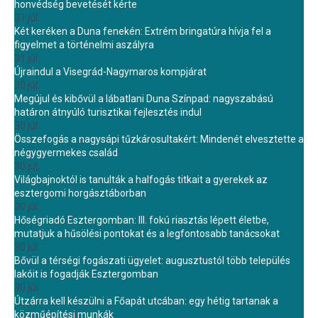
honvédség bevetését kérte
31 júl.
Két keréken a Duna fenekén: Extrém bringatúra hívja fel a
figyelmet a történelmi aszályra
31 júl.
Újraindul a Visegrád-Nagymaros kompjárat
30 júl.
Megújul és kibővül a lábatlani Duna Színpad: nagyszabású
határon átnyúló turisztikai fejlesztés indul
30 júl.
Összefogás a nagysápi tűzkárosultakért: Mindenét elvesztette a
négygyermekes család
30 júl.
Világbajnoktól is tanulták a halfogás titkait a gyerekek az
esztergomi horgásztáborban
30 júl.
Hőségriadó Esztergomban: III. fokú riasztás lépett életbe,
mutatjuk a hűsölési pontokat és a legfontosabb tanácsokat
30 júl.
Bővül a térségi fogászati ügyelet: augusztustól több település
lakóit is fogadják Esztergomban
30 júl.
Útzárra kell készülni a Főapát utcában: egy hétig tartanak a
közműépítési munkák