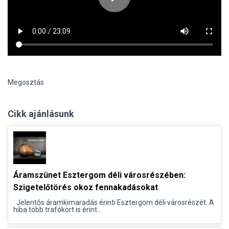
Megosztás
Cikk ajánlásunk
Áramszünet Esztergom déli városrészében:
Szigetelőtörés okoz fennakadásokat
Jelentős áramkimaradás érinti Esztergom déli városrészét. A
hiba több trafókört is érint...