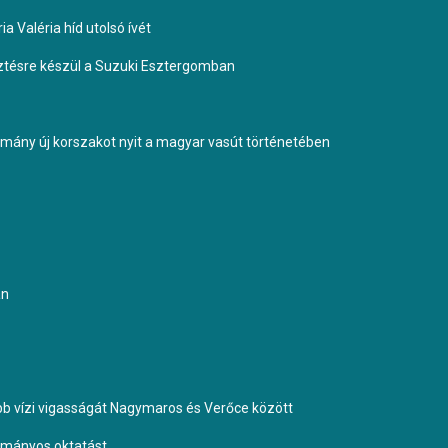
a Valéria híd utolsó ívét
esztésre készül a Suzuki Esztergomban
ormány új korszakot nyit a magyar vasút történetében
an
b vízi vigasságát Nagymaros és Verőce között
dományos oktatást