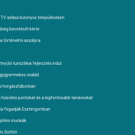
TV adása bizonyos településeken
dség bevetését kérte
 a történelmi aszályra
yúló turisztikai fejlesztés indul
négygyermekes család
omi horgásztáborban
 a hűsölési pontokat és a legfontosabb tanácsokat
it is fogadják Esztergomban
építési munkák
és Süttőn