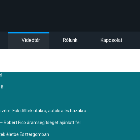
Videótár
Rólunk
Kapcsolat
n!
t!
ére: Fák dőltek utakra, autókra és házakra
– Robert Fico áramsegítséget ajánlott fel
ptek életbe Esztergomban