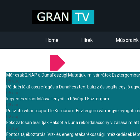
Home
Hírek
Műsoraink
LEGFRISSEBB HÍREINK
Már csak 2 NAP a DunaFesztig! Mutatjuk, mi vár rátok Esztergomba
05 aug.
Példaértékű összefogás a DunaFeszten: bulizz és segíts egy jó ügye
05 aug.
Ingyenes strandolással enyhíti a hőséget Esztergom
03 aug.
Pusztító vihar csapott le Komárom-Esztergom vármegye nyugati rész
02 aug.
Fokozatosan leállítják Paksot a Duna rekordalacsony vízállása miatt 
02 aug.
Fontos tájékoztatás: Víz- és energiatakarékossági intézkedések lé