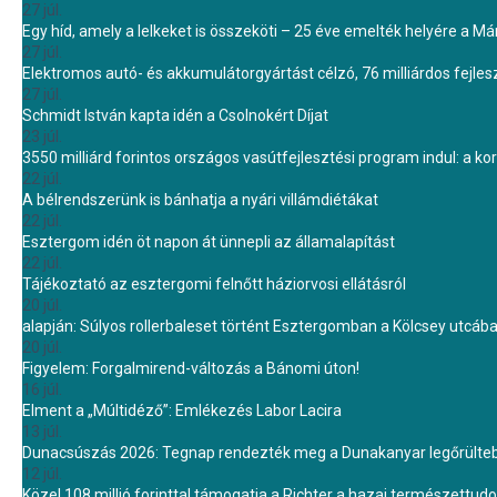
27 júl.
Egy híd, amely a lelkeket is összeköti – 25 éve emelték helyére a Mári
27 júl.
Elektromos autó- és akkumulátorgyártást célzó, 76 milliárdos fejl
27 júl.
Schmidt István kapta idén a Csolnokért Díjat
23 júl.
3550 milliárd forintos országos vasútfejlesztési program indul: a k
22 júl.
A bélrendszerünk is bánhatja a nyári villámdiétákat
22 júl.
Esztergom idén öt napon át ünnepli az államalapítást
22 júl.
Tájékoztató az esztergomi felnőtt háziorvosi ellátásról
20 júl.
alapján: Súlyos rollerbaleset történt Esztergomban a Kölcsey utcáb
20 júl.
Figyelem: Forgalmirend-változás a Bánomi úton!
16 júl.
Elment a „Múltidéző”: Emlékezés Labor Lacira
13 júl.
Dunacsúszás 2026: Tegnap rendezték meg a Dunakanyar legőrülteb
12 júl.
Közel 108 millió forinttal támogatja a Richter a hazai természettu