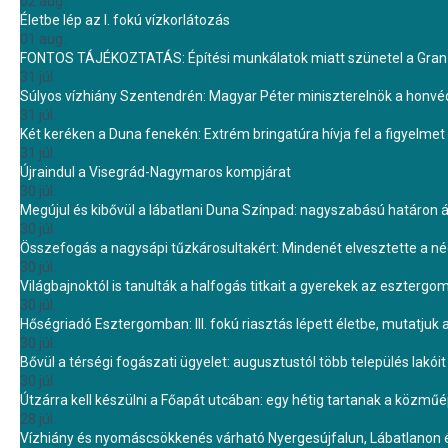
02 aug.
Életbe lép az I. fokú vízkorlátozás
01 aug.
FONTOS TÁJÉKOZTATÁS: Építési munkálatok miatt szünetel a Gran 
31 júl.
Súlyos vízhiány Szentendrén: Magyar Péter miniszterelnök a honvé
31 júl.
Két keréken a Duna fenekén: Extrém bringatúra hívja fel a figyelmet
31 júl.
Újraindul a Visegrád-Nagymaros kompjárat
30 júl.
Megújul és kibővül a lábatlani Duna Színpad: nagyszabású határon átn
30 júl.
Összefogás a nagysápi tűzkárosultakért: Mindenét elvesztette a 
30 júl.
Világbajnoktól is tanulták a halfogás titkait a gyerekek az eszterg
30 júl.
Hőségriadó Esztergomban: III. fokú riasztás lépett életbe, mutatjuk
30 júl.
Bővül a térségi fogászati ügyelet: augusztustól több település lakó
30 júl.
Útzárra kell készülni a Főapát utcában: egy hétig tartanak a közmű
28 júl.
Vízhiány és nyomáscsökkenés várható Nyergesújfalun, Lábatlanon 