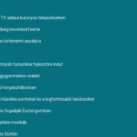
TV adása bizonyos településeken
dség bevetését kérte
 a történelmi aszályra
yúló turisztikai fejlesztés indul
négygyermekes család
omi horgásztáborban
 a hűsölési pontokat és a legfontosabb tanácsokat
it is fogadják Esztergomban
építési munkák
és Süttőn