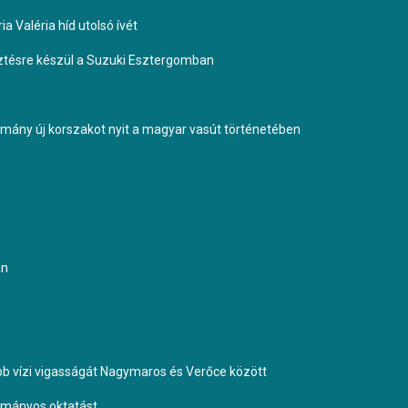
a Valéria híd utolsó ívét
esztésre készül a Suzuki Esztergomban
ormány új korszakot nyit a magyar vasút történetében
an
b vízi vigasságát Nagymaros és Verőce között
dományos oktatást