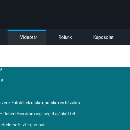
Videótár
Rólunk
Kapcsolat
n!
t!
ére: Fák dőltek utakra, autókra és házakra
– Robert Fico áramsegítséget ajánlott fel
ptek életbe Esztergomban