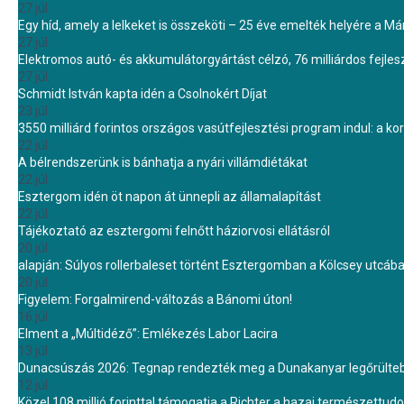
27 júl.
Egy híd, amely a lelkeket is összeköti – 25 éve emelték helyére a Mári
27 júl.
Elektromos autó- és akkumulátorgyártást célzó, 76 milliárdos fejl
27 júl.
Schmidt István kapta idén a Csolnokért Díjat
23 júl.
3550 milliárd forintos országos vasútfejlesztési program indul: a k
22 júl.
A bélrendszerünk is bánhatja a nyári villámdiétákat
22 júl.
Esztergom idén öt napon át ünnepli az államalapítást
22 júl.
Tájékoztató az esztergomi felnőtt háziorvosi ellátásról
20 júl.
alapján: Súlyos rollerbaleset történt Esztergomban a Kölcsey utcáb
20 júl.
Figyelem: Forgalmirend-változás a Bánomi úton!
16 júl.
Elment a „Múltidéző”: Emlékezés Labor Lacira
13 júl.
Dunacsúszás 2026: Tegnap rendezték meg a Dunakanyar legőrülteb
12 júl.
Közel 108 millió forinttal támogatja a Richter a hazai természettu