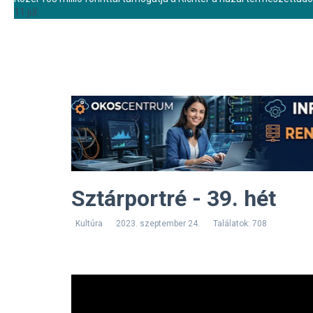
11 júl.
Sztárportré - 39. hét
Kultúra
2023. szeptember 24.
Találatok: 708