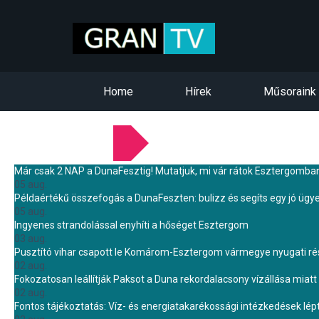
Home
Hírek
Műsoraink
LEGFRISSEBB HÍREINK
Már csak 2 NAP a DunaFesztig! Mutatjuk, mi vár rátok Esztergomba
05 aug.
Példaértékű összefogás a DunaFeszten: bulizz és segíts egy jó ügye
05 aug.
Ingyenes strandolással enyhíti a hőséget Esztergom
03 aug.
Pusztító vihar csapott le Komárom-Esztergom vármegye nyugati rész
02 aug.
Fokozatosan leállítják Paksot a Duna rekordalacsony vízállása miatt 
02 aug.
Fontos tájékoztatás: Víz- és energiatakarékossági intézkedések lé