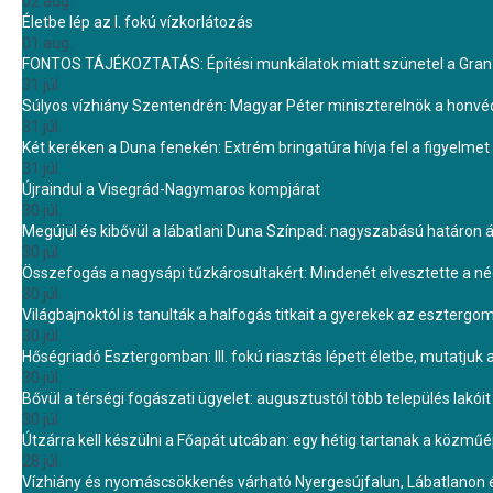
02 aug.
Életbe lép az I. fokú vízkorlátozás
01 aug.
FONTOS TÁJÉKOZTATÁS: Építési munkálatok miatt szünetel a Gran 
31 júl.
Súlyos vízhiány Szentendrén: Magyar Péter miniszterelnök a honvé
31 júl.
Két keréken a Duna fenekén: Extrém bringatúra hívja fel a figyelmet
31 júl.
Újraindul a Visegrád-Nagymaros kompjárat
30 júl.
Megújul és kibővül a lábatlani Duna Színpad: nagyszabású határon átn
30 júl.
Összefogás a nagysápi tűzkárosultakért: Mindenét elvesztette a 
30 júl.
Világbajnoktól is tanulták a halfogás titkait a gyerekek az eszterg
30 júl.
Hőségriadó Esztergomban: III. fokú riasztás lépett életbe, mutatjuk
30 júl.
Bővül a térségi fogászati ügyelet: augusztustól több település lakó
30 júl.
Útzárra kell készülni a Főapát utcában: egy hétig tartanak a közmű
28 júl.
Vízhiány és nyomáscsökkenés várható Nyergesújfalun, Lábatlanon 