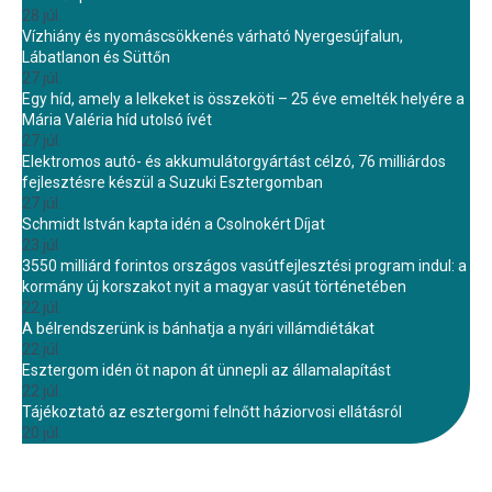
28 júl.
Vízhiány és nyomáscsökkenés várható Nyergesújfalun,
Lábatlanon és Süttőn
27 júl.
Egy híd, amely a lelkeket is összeköti – 25 éve emelték helyére a
Mária Valéria híd utolsó ívét
27 júl.
Elektromos autó- és akkumulátorgyártást célzó, 76 milliárdos
fejlesztésre készül a Suzuki Esztergomban
27 júl.
Schmidt István kapta idén a Csolnokért Díjat
23 júl.
3550 milliárd forintos országos vasútfejlesztési program indul: a
kormány új korszakot nyit a magyar vasút történetében
22 júl.
A bélrendszerünk is bánhatja a nyári villámdiétákat
22 júl.
Esztergom idén öt napon át ünnepli az államalapítást
22 júl.
Tájékoztató az esztergomi felnőtt háziorvosi ellátásról
20 júl.