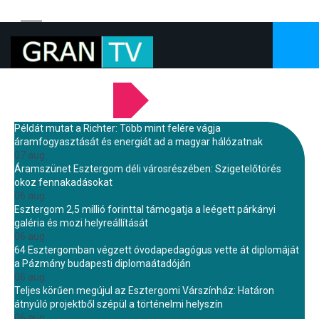
LEGFRISSEBB HÍREINK
Példát mutat a Richter: Több mint felére vágja
áramfogyasztását és energiát ad a magyar hálózatnak
07 aug.
Áramszünet Esztergom déli városrészében: Szigetelőtörés
okoz fennakadásokat
06 aug.
Esztergom 2,5 millió forinttal támogatja a leégett párkányi
galéria és mozi helyreállítását
06 aug.
64 Esztergomban végzett óvodapedagógus vette át diplomáját
a Pázmány budapesti diplomaátadóján
06 aug.
Teljes körűen megújul az Esztergomi Várszínház: Határon
átnyúló projektből szépül a történelmi helyszín
06 aug.