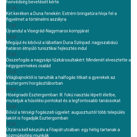
honvédség bevetését kérte
31 júl.
Két keréken a Duna fenekén: Extrém bringatúra hívja fel a
figyelmet a történelmi aszályra
31 júl.
Újraindul a Visegrád-Nagymaros kompjárat
30 júl.
Megújul és kibővül a lábatlani Duna Színpad: nagyszabású
határon átnyúló turisztikai fejlesztés indul
30 júl.
Összefogás a nagysápi tűzkárosultakért: Mindenét elvesztette a
négygyermekes család
30 júl.
Világbajnoktól is tanulták a halfogás titkait a gyerekek az
esztergomi horgásztáborban
30 júl.
Hőségriadó Esztergomban: III. fokú riasztás lépett életbe,
mutatjuk a hűsölési pontokat és a legfontosabb tanácsokat
30 júl.
Bővül a térségi fogászati ügyelet: augusztustól több település
lakóit is fogadják Esztergomban
30 júl.
Útzárra kell készülni a Főapát utcában: egy hétig tartanak a
közműépítési munkák