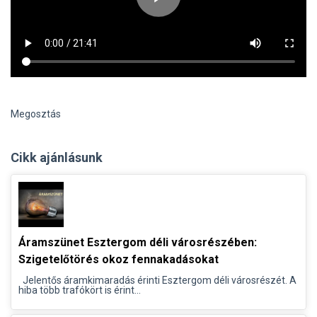
Megosztás
Cikk ajánlásunk
Áramszünet Esztergom déli városrészében:
Szigetelőtörés okoz fennakadásokat
Jelentős áramkimaradás érinti Esztergom déli városrészét. A
hiba több trafókört is érint...