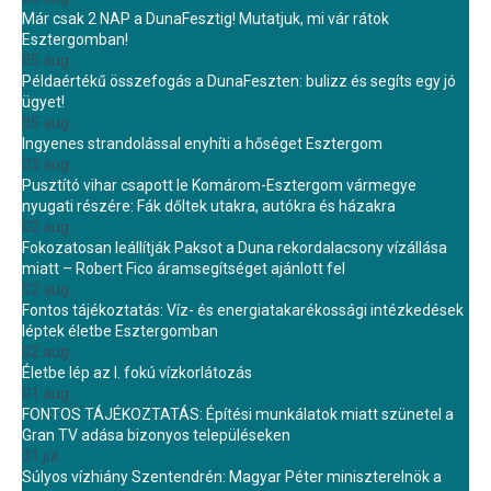
Már csak 2 NAP a DunaFesztig! Mutatjuk, mi vár rátok
Esztergomban!
05 aug.
Példaértékű összefogás a DunaFeszten: bulizz és segíts egy jó
ügyet!
05 aug.
Ingyenes strandolással enyhíti a hőséget Esztergom
03 aug.
Pusztító vihar csapott le Komárom-Esztergom vármegye
nyugati részére: Fák dőltek utakra, autókra és házakra
02 aug.
Fokozatosan leállítják Paksot a Duna rekordalacsony vízállása
miatt – Robert Fico áramsegítséget ajánlott fel
02 aug.
Fontos tájékoztatás: Víz- és energiatakarékossági intézkedések
léptek életbe Esztergomban
02 aug.
Életbe lép az I. fokú vízkorlátozás
01 aug.
FONTOS TÁJÉKOZTATÁS: Építési munkálatok miatt szünetel a
Gran TV adása bizonyos településeken
31 júl.
Súlyos vízhiány Szentendrén: Magyar Péter miniszterelnök a