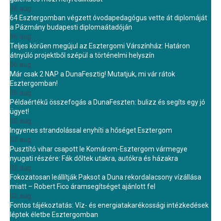
06 aug.
64 Esztergomban végzett óvodapedagógus vette át diplomáját
a Pázmány budapesti diplomaátadóján
06 aug.
Teljes körűen megújul az Esztergomi Várszínház: Határon
átnyúló projektből szépül a történelmi helyszín
06 aug.
Már csak 2 NAP a DunaFesztig! Mutatjuk, mi vár rátok
Esztergomban!
05 aug.
Példaértékű összefogás a DunaFeszten: bulizz és segíts egy jó
ügyet!
05 aug.
Ingyenes strandolással enyhíti a hőséget Esztergom
03 aug.
Pusztító vihar csapott le Komárom-Esztergom vármegye
nyugati részére: Fák dőltek utakra, autókra és házakra
02 aug.
Fokozatosan leállítják Paksot a Duna rekordalacsony vízállása
miatt – Robert Fico áramsegítséget ajánlott fel
02 aug.
Fontos tájékoztatás: Víz- és energiatakarékossági intézkedések
léptek életbe Esztergomban