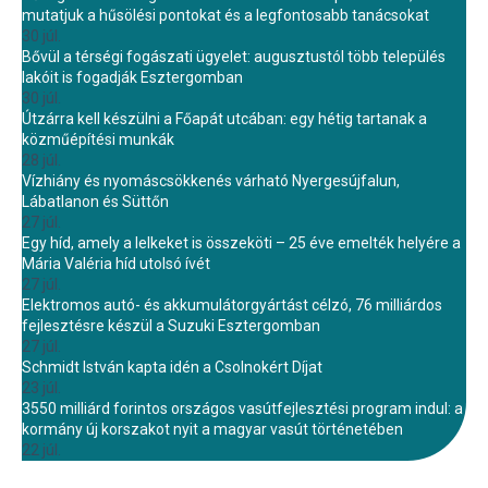
mutatjuk a hűsölési pontokat és a legfontosabb tanácsokat
30 júl.
Bővül a térségi fogászati ügyelet: augusztustól több település
lakóit is fogadják Esztergomban
30 júl.
Útzárra kell készülni a Főapát utcában: egy hétig tartanak a
közműépítési munkák
28 júl.
Vízhiány és nyomáscsökkenés várható Nyergesújfalun,
Lábatlanon és Süttőn
27 júl.
Egy híd, amely a lelkeket is összeköti – 25 éve emelték helyére a
Mária Valéria híd utolsó ívét
27 júl.
Elektromos autó- és akkumulátorgyártást célzó, 76 milliárdos
fejlesztésre készül a Suzuki Esztergomban
27 júl.
Schmidt István kapta idén a Csolnokért Díjat
23 júl.
3550 milliárd forintos országos vasútfejlesztési program indul: a
kormány új korszakot nyit a magyar vasút történetében
22 júl.