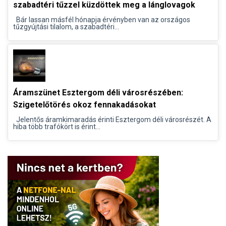
szabadtéri tűzzel küzdöttek meg a lánglovagok
Bár lassan másfél hónapja érvényben van az országos
tűzgyújtási tilalom, a szabadtéri...
Áramszünet Esztergom déli városrészében:
Szigetelőtörés okoz fennakadásokat
Jelentős áramkimaradás érinti Esztergom déli városrészét. A
hiba több trafókört is érint...