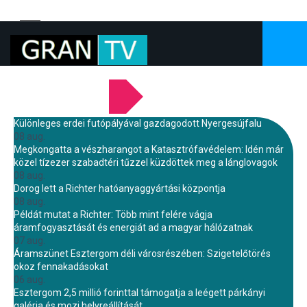
LEGFRISSEBB HÍREINK
Különleges erdei futópályával gazdagodott Nyergesújfalu
08 aug.
Megkongatta a vészharangot a Katasztrófavédelem: Idén már
közel tízezer szabadtéri tűzzel küzdöttek meg a lánglovagok
08 aug.
Dorog lett a Richter hatóanyaggyártási központja
08 aug.
Példát mutat a Richter: Több mint felére vágja
áramfogyasztását és energiát ad a magyar hálózatnak
07 aug.
Áramszünet Esztergom déli városrészében: Szigetelőtörés
okoz fennakadásokat
06 aug.
Esztergom 2,5 millió forinttal támogatja a leégett párkányi
galéria és mozi helyreállítását