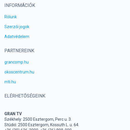
INFORMÁCIÓK
Rólunk
Szerzői jogok
Adatvédelem
PARTNEREINK
grancomp.hu
okoscentrum.hu
mti.hu
ELÉRHETŐSÉGEINK
GRAN TV
Székhely: 2500 Esztergom, Perc u. 3.
Stúdió: 2500 Esztergom, Kossuth L. u. 64.