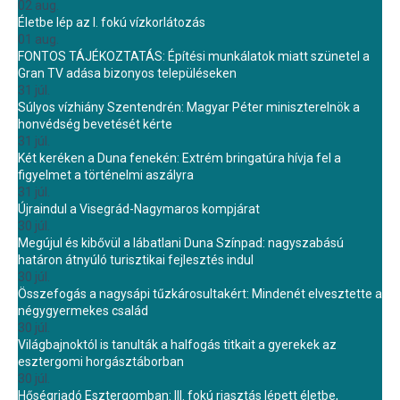
02 aug.
Életbe lép az I. fokú vízkorlátozás
01 aug.
FONTOS TÁJÉKOZTATÁS: Építési munkálatok miatt szünetel a
Gran TV adása bizonyos településeken
31 júl.
Súlyos vízhiány Szentendrén: Magyar Péter miniszterelnök a
honvédség bevetését kérte
31 júl.
Két keréken a Duna fenekén: Extrém bringatúra hívja fel a
figyelmet a történelmi aszályra
31 júl.
Újraindul a Visegrád-Nagymaros kompjárat
30 júl.
Megújul és kibővül a lábatlani Duna Színpad: nagyszabású
határon átnyúló turisztikai fejlesztés indul
30 júl.
Összefogás a nagysápi tűzkárosultakért: Mindenét elvesztette a
négygyermekes család
30 júl.
Világbajnoktól is tanulták a halfogás titkait a gyerekek az
esztergomi horgásztáborban
30 júl.
Hőségriadó Esztergomban: III. fokú riasztás lépett életbe,