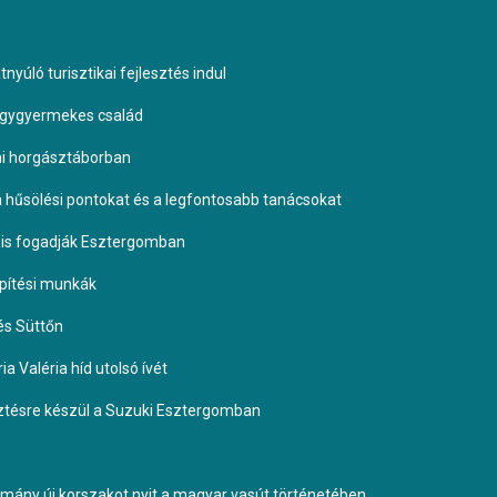
yúló turisztikai fejlesztés indul
négygyermekes család
omi horgásztáborban
 a hűsölési pontokat és a legfontosabb tanácsokat
it is fogadják Esztergomban
építési munkák
és Süttőn
a Valéria híd utolsó ívét
esztésre készül a Suzuki Esztergomban
ormány új korszakot nyit a magyar vasút történetében