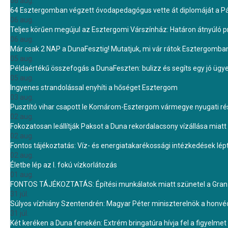
06 aug.
64 Esztergomban végzett óvodapedagógus vette át diplomáját a 
06 aug.
Teljes körűen megújul az Esztergomi Várszínház: Határon átnyúló pr
06 aug.
Már csak 2 NAP a DunaFesztig! Mutatjuk, mi vár rátok Esztergomba
05 aug.
Példaértékű összefogás a DunaFeszten: bulizz és segíts egy jó ügye
05 aug.
Ingyenes strandolással enyhíti a hőséget Esztergom
03 aug.
Pusztító vihar csapott le Komárom-Esztergom vármegye nyugati rész
02 aug.
Fokozatosan leállítják Paksot a Duna rekordalacsony vízállása miatt 
02 aug.
Fontos tájékoztatás: Víz- és energiatakarékossági intézkedések lé
02 aug.
Életbe lép az I. fokú vízkorlátozás
01 aug.
FONTOS TÁJÉKOZTATÁS: Építési munkálatok miatt szünetel a Gran 
31 júl.
Súlyos vízhiány Szentendrén: Magyar Péter miniszterelnök a honvé
31 júl.
Két keréken a Duna fenekén: Extrém bringatúra hívja fel a figyelmet