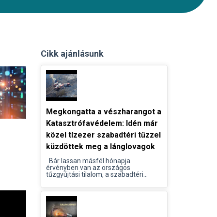
Cikk ajánlásunk
Megkongatta a vészharangot a
Katasztrófavédelem: Idén már
közel tízezer szabadtéri tűzzel
küzdöttek meg a lánglovagok
Bár lassan másfél hónapja
érvényben van az országos
tűzgyújtási tilalom, a szabadtéri...