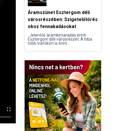
Áramszünet Esztergom déli
városrészében: Szigetelőtörés
okoz fennakadásokat
Jelentős áramkimaradás érinti
Esztergom déli városrészét. A hiba
több trafókört is érint...