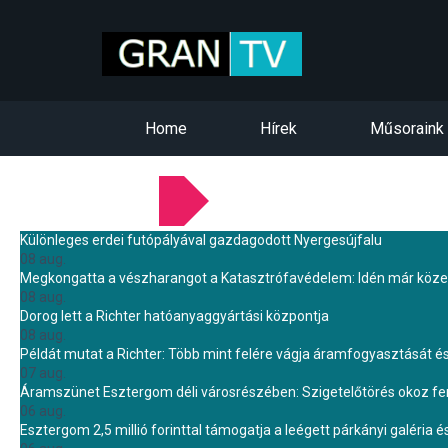
Home
Hírek
Műsoraink
LEGFRISSEBB HÍREINK
Különleges erdei futópályával gazdagodott Nyergesújfalu
08 aug.
Megkongatta a vészharangot a Katasztrófavédelem: Idén már közel 
08 aug.
Dorog lett a Richter hatóanyaggyártási központja
08 aug.
Példát mutat a Richter: Több mint felére vágja áramfogyasztását é
07 aug.
Áramszünet Esztergom déli városrészében: Szigetelőtörés okoz f
06 aug.
Esztergom 2,5 millió forinttal támogatja a leégett párkányi galéria é