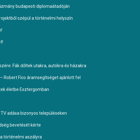
Pázmány budapesti diplomaátadóján
ojektből szépül a történelmi helyszín
n!
t!
ére: Fák dőltek utakra, autókra és házakra
– Robert Fico áramsegítséget ajánlott fel
ptek életbe Esztergomban
TV adása bizonyos településeken
dség bevetését kérte
 a történelmi aszályra