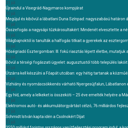
31 júl.
Újraindul a Visegrád-Nagymaros kompjárat
30 júl.
Megújul és kibővül a lábatlani Duna Színpad: nagyszabású határon átn
30 júl.
Összefogás a nagysápi tűzkárosultakért: Mindenét elvesztette a 
30 júl.
Világbajnoktól is tanulták a halfogás titkait a gyerekek az eszterg
30 júl.
Hőségriadó Esztergomban: III. fokú riasztás lépett életbe, mutatjuk
30 júl.
Bővül a térségi fogászati ügyelet: augusztustól több település lakó
30 júl.
Útzárra kell készülni a Főapát utcában: egy hétig tartanak a közmű
28 júl.
Vízhiány és nyomáscsökkenés várható Nyergesújfalun, Lábatlanon 
27 júl.
Egy híd, amely a lelkeket is összeköti – 25 éve emelték helyére a Mári
27 júl.
Elektromos autó- és akkumulátorgyártást célzó, 76 milliárdos fejl
27 júl.
Schmidt István kapta idén a Csolnokért Díjat
23 júl.
3550 milliárd forintos országos vasútfejlesztési program indul: a k