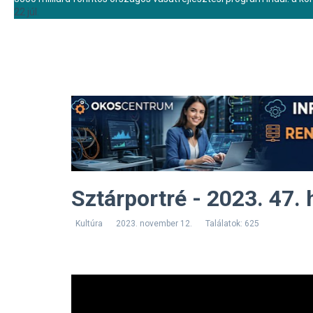
22 júl.
Sztárportré - 2023. 47. 
Kultúra
2023. november 12.
Találatok: 625