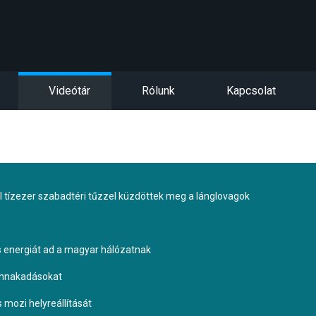
Videótár
Rólunk
Kapcsolat
tízezer szabadtéri tűzzel küzdöttek meg a lánglovagok
s energiát ad a magyar hálózatnak
ennakadásokat
s mozi helyreállítását