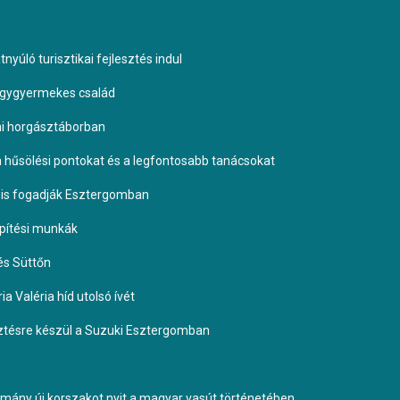
yúló turisztikai fejlesztés indul
négygyermekes család
omi horgásztáborban
 a hűsölési pontokat és a legfontosabb tanácsokat
it is fogadják Esztergomban
építési munkák
és Süttőn
a Valéria híd utolsó ívét
esztésre készül a Suzuki Esztergomban
ormány új korszakot nyit a magyar vasút történetében