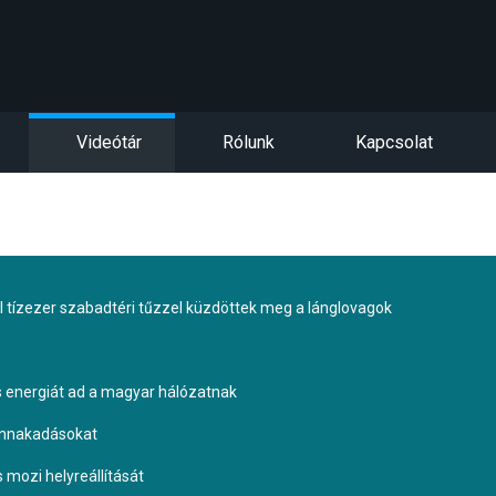
Videótár
Rólunk
Kapcsolat
tízezer szabadtéri tűzzel küzdöttek meg a lánglovagok
s energiát ad a magyar hálózatnak
ennakadásokat
s mozi helyreállítását