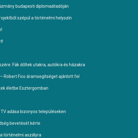
Pázmány budapesti diplomaátadóján
ojektből szépül a történelmi helyszín
n!
t!
ére: Fák dőltek utakra, autókra és házakra
– Robert Fico áramsegítséget ajánlott fel
ptek életbe Esztergomban
TV adása bizonyos településeken
dség bevetését kérte
 a történelmi aszályra