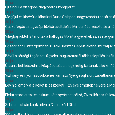
31 júl.
Újraindul a Visegrád-Nagymaros kompjárat
30 júl.
Megújul és kibővül a lábatlani Duna Színpad: nagyszabású határon átn
30 júl.
Összefogás a nagysápi tűzkárosultakért: Mindenét elvesztette a 
30 júl.
Világbajnoktól is tanulták a halfogás titkait a gyerekek az eszterg
30 júl.
Hőségriadó Esztergomban: III. fokú riasztás lépett életbe, mutatjuk
30 júl.
Bővül a térségi fogászati ügyelet: augusztustól több település lakó
30 júl.
Útzárra kell készülni a Főapát utcában: egy hétig tartanak a közmű
28 júl.
Vízhiány és nyomáscsökkenés várható Nyergesújfalun, Lábatlanon 
27 júl.
Egy híd, amely a lelkeket is összeköti – 25 éve emelték helyére a Mári
27 júl.
Elektromos autó- és akkumulátorgyártást célzó, 76 milliárdos fejl
27 júl.
Schmidt István kapta idén a Csolnokért Díjat
23 júl.
3550 milliárd forintos országos vasútfejlesztési program indul: a k