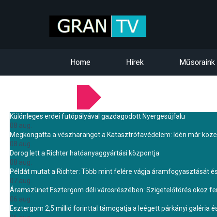
Home
Hírek
Műsoraink
LEGFRISSEBB HÍREINK
Különleges erdei futópályával gazdagodott Nyergesújfalu
08 aug.
Megkongatta a vészharangot a Katasztrófavédelem: Idén már közel 
08 aug.
Dorog lett a Richter hatóanyaggyártási központja
08 aug.
Példát mutat a Richter: Több mint felére vágja áramfogyasztását é
07 aug.
Áramszünet Esztergom déli városrészében: Szigetelőtörés okoz f
06 aug.
Esztergom 2,5 millió forinttal támogatja a leégett párkányi galéria é