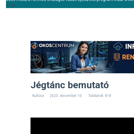
22 júl.
Jégtánc bemutató
Kultúra
2023. december 10.
Találatok: 818