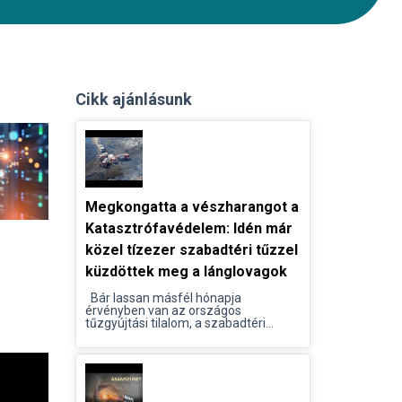
Cikk ajánlásunk
Megkongatta a vészharangot a
Katasztrófavédelem: Idén már
közel tízezer szabadtéri tűzzel
küzdöttek meg a lánglovagok
Bár lassan másfél hónapja
érvényben van az országos
tűzgyújtási tilalom, a szabadtéri...