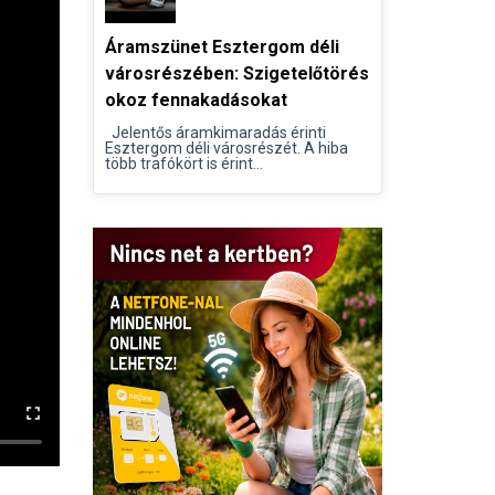
Áramszünet Esztergom déli
városrészében: Szigetelőtörés
okoz fennakadásokat
Jelentős áramkimaradás érinti
Esztergom déli városrészét. A hiba
több trafókört is érint...