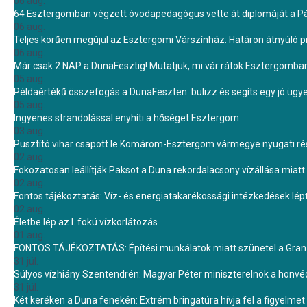
06 aug.
64 Esztergomban végzett óvodapedagógus vette át diplomáját a 
06 aug.
Teljes körűen megújul az Esztergomi Várszínház: Határon átnyúló pr
06 aug.
Már csak 2 NAP a DunaFesztig! Mutatjuk, mi vár rátok Esztergomba
05 aug.
Példaértékű összefogás a DunaFeszten: bulizz és segíts egy jó ügye
05 aug.
Ingyenes strandolással enyhíti a hőséget Esztergom
03 aug.
Pusztító vihar csapott le Komárom-Esztergom vármegye nyugati rész
02 aug.
Fokozatosan leállítják Paksot a Duna rekordalacsony vízállása miatt 
02 aug.
Fontos tájékoztatás: Víz- és energiatakarékossági intézkedések lé
02 aug.
Életbe lép az I. fokú vízkorlátozás
01 aug.
FONTOS TÁJÉKOZTATÁS: Építési munkálatok miatt szünetel a Gran 
31 júl.
Súlyos vízhiány Szentendrén: Magyar Péter miniszterelnök a honvé
31 júl.
Két keréken a Duna fenekén: Extrém bringatúra hívja fel a figyelmet