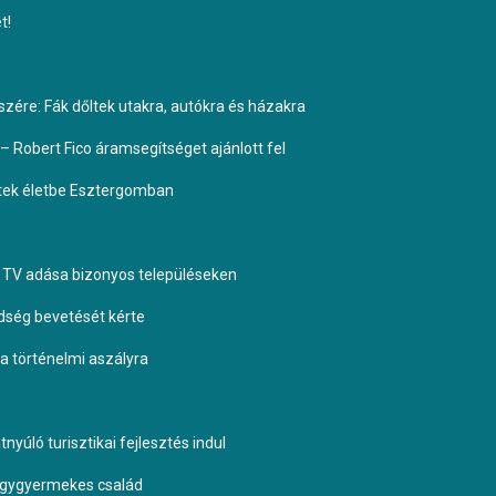
t!
ére: Fák dőltek utakra, autókra és házakra
– Robert Fico áramsegítséget ajánlott fel
ptek életbe Esztergomban
TV adása bizonyos településeken
dség bevetését kérte
 a történelmi aszályra
yúló turisztikai fejlesztés indul
négygyermekes család