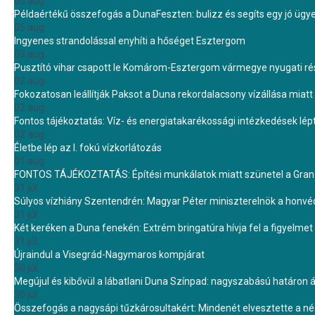
05 aug.
Példaértékű összefogás a DunaFeszten: bulizz és segíts egy jó ügye
05 aug.
Ingyenes strandolással enyhíti a hőséget Esztergom
03 aug.
Pusztító vihar csapott le Komárom-Esztergom vármegye nyugati rész
02 aug.
Fokozatosan leállítják Paksot a Duna rekordalacsony vízállása miatt 
02 aug.
Fontos tájékoztatás: Víz- és energiatakarékossági intézkedések lé
02 aug.
Életbe lép az I. fokú vízkorlátozás
01 aug.
FONTOS TÁJÉKOZTATÁS: Építési munkálatok miatt szünetel a Gran 
31 júl.
Súlyos vízhiány Szentendrén: Magyar Péter miniszterelnök a honvé
31 júl.
Két keréken a Duna fenekén: Extrém bringatúra hívja fel a figyelmet
31 júl.
Újraindul a Visegrád-Nagymaros kompjárat
30 júl.
Megújul és kibővül a lábatlani Duna Színpad: nagyszabású határon átn
30 júl.
Összefogás a nagysápi tűzkárosultakért: Mindenét elvesztette a 