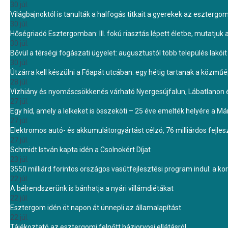
30 júl.
Világbajnoktól is tanulták a halfogás titkait a gyerekek az eszterg
30 júl.
Hőségriadó Esztergomban: III. fokú riasztás lépett életbe, mutatjuk
30 júl.
Bővül a térségi fogászati ügyelet: augusztustól több település lakó
30 júl.
Útzárra kell készülni a Főapát utcában: egy hétig tartanak a közmű
28 júl.
Vízhiány és nyomáscsökkenés várható Nyergesújfalun, Lábatlanon 
27 júl.
Egy híd, amely a lelkeket is összeköti – 25 éve emelték helyére a Mári
27 júl.
Elektromos autó- és akkumulátorgyártást célzó, 76 milliárdos fejl
27 júl.
Schmidt István kapta idén a Csolnokért Díjat
23 júl.
3550 milliárd forintos országos vasútfejlesztési program indul: a k
22 júl.
A bélrendszerünk is bánhatja a nyári villámdiétákat
22 júl.
Esztergom idén öt napon át ünnepli az államalapítást
22 júl.
Tájékoztató az esztergomi felnőtt háziorvosi ellátásról