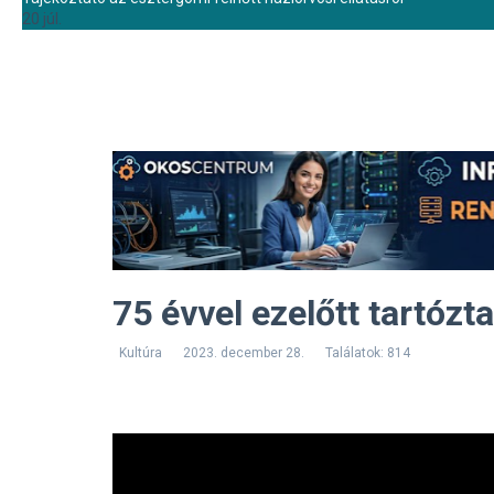
20 júl.
75 évvel ezelőtt tartózt
Kultúra
2023. december 28.
Találatok: 814