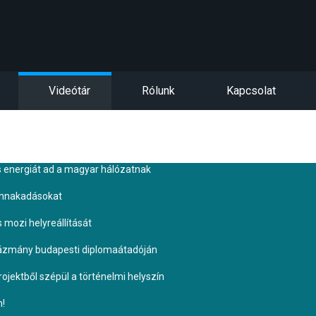
Videótár
Rólunk
Kapcsolat
s energiát ad a magyar hálózatnak
ennakadásokat
s mozi helyreállítását
Pázmány budapesti diplomaátadóján
ojektből szépül a történelmi helyszín
n!