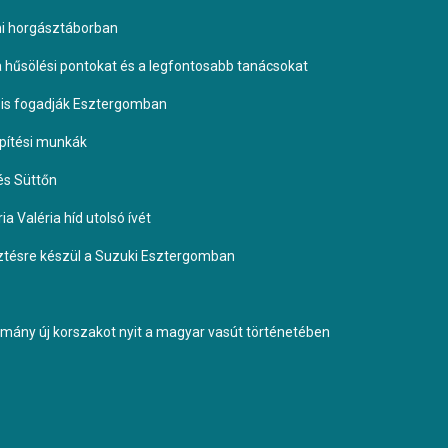
omi horgásztáborban
 a hűsölési pontokat és a legfontosabb tanácsokat
it is fogadják Esztergomban
építési munkák
és Süttőn
a Valéria híd utolsó ívét
esztésre készül a Suzuki Esztergomban
ormány új korszakot nyit a magyar vasút történetében