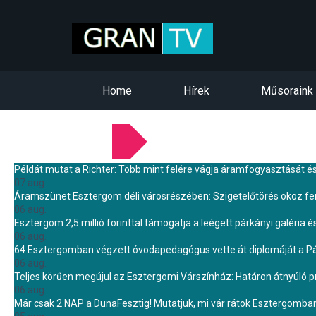
Home
Hírek
Műsoraink
LEGFRISSEBB HÍREINK
Példát mutat a Richter: Több mint felére vágja áramfogyasztását é
07 aug.
Áramszünet Esztergom déli városrészében: Szigetelőtörés okoz f
06 aug.
Esztergom 2,5 millió forinttal támogatja a leégett párkányi galéria é
06 aug.
64 Esztergomban végzett óvodapedagógus vette át diplomáját a 
06 aug.
Teljes körűen megújul az Esztergomi Várszínház: Határon átnyúló pr
06 aug.
Már csak 2 NAP a DunaFesztig! Mutatjuk, mi vár rátok Esztergomba