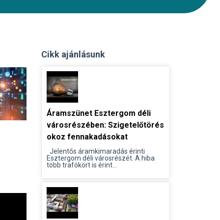
Cikk ajánlásunk
Áramszünet Esztergom déli
városrészében: Szigetelőtörés
okoz fennakadásokat
Jelentős áramkimaradás érinti
Esztergom déli városrészét. A hiba
több trafókört is érint...