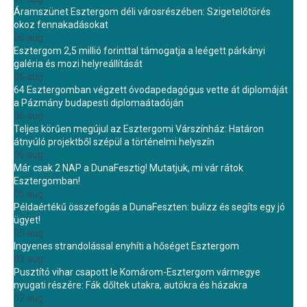
Áramszünet Esztergom déli városrészében: Szigetelőtörés
okoz fennakadásokat
06 aug.
Esztergom 2,5 millió forinttal támogatja a leégett párkányi
galéria és mozi helyreállítását
06 aug.
64 Esztergomban végzett óvodapedagógus vette át diplomáját
a Pázmány budapesti diplomaátadóján
06 aug.
Teljes körűen megújul az Esztergomi Várszínház: Határon
átnyúló projektből szépül a történelmi helyszín
06 aug.
Már csak 2 NAP a DunaFesztig! Mutatjuk, mi vár rátok
Esztergomban!
05 aug.
Példaértékű összefogás a DunaFeszten: bulizz és segíts egy jó
ügyet!
05 aug.
Ingyenes strandolással enyhíti a hőséget Esztergom
03 aug.
Pusztító vihar csapott le Komárom-Esztergom vármegye
nyugati részére: Fák dőltek utakra, autókra és házakra
02 aug.