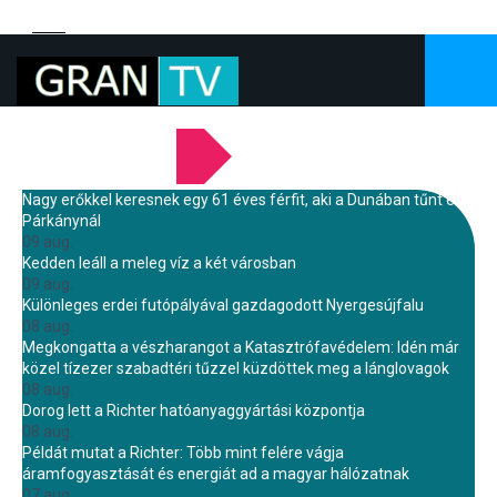
LEGFRISSEBB HÍREINK
Nagy erőkkel keresnek egy 61 éves férfit, aki a Dunában tűnt el
Párkánynál
09 aug.
Kedden leáll a meleg víz a két városban
09 aug.
Különleges erdei futópályával gazdagodott Nyergesújfalu
08 aug.
Megkongatta a vészharangot a Katasztrófavédelem: Idén már
közel tízezer szabadtéri tűzzel küzdöttek meg a lánglovagok
08 aug.
Dorog lett a Richter hatóanyaggyártási központja
08 aug.
Példát mutat a Richter: Több mint felére vágja
áramfogyasztását és energiát ad a magyar hálózatnak
07 aug.