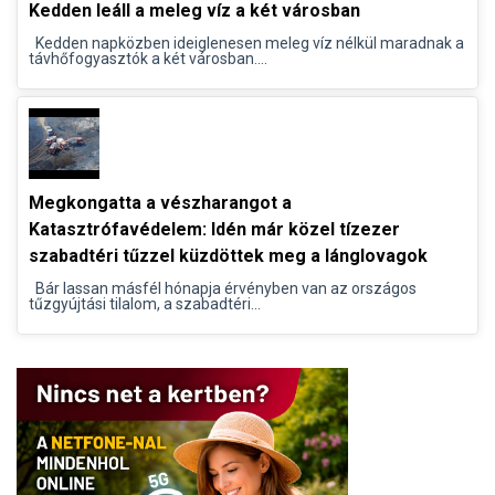
Kedden leáll a meleg víz a két városban
Kedden napközben ideiglenesen meleg víz nélkül maradnak a
távhőfogyasztók a két városban....
Megkongatta a vészharangot a
Katasztrófavédelem: Idén már közel tízezer
szabadtéri tűzzel küzdöttek meg a lánglovagok
Bár lassan másfél hónapja érvényben van az országos
tűzgyújtási tilalom, a szabadtéri...