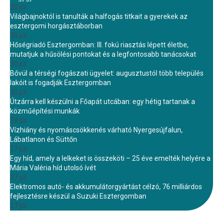
30 júl.
Világbajnoktól is tanulták a halfogás titkait a gyerekek az
esztergomi horgásztáborban
30 júl.
Hőségriadó Esztergomban: III. fokú riasztás lépett életbe,
mutatjuk a hűsölési pontokat és a legfontosabb tanácsokat
30 júl.
Bővül a térségi fogászati ügyelet: augusztustól több település
lakóit is fogadják Esztergomban
30 júl.
Útzárra kell készülni a Főapát utcában: egy hétig tartanak a
közműépítési munkák
28 júl.
Vízhiány és nyomáscsökkenés várható Nyergesújfalun,
Lábatlanon és Süttőn
27 júl.
Egy híd, amely a lelkeket is összeköti – 25 éve emelték helyére a
Mária Valéria híd utolsó ívét
27 júl.
Elektromos autó- és akkumulátorgyártást célzó, 76 milliárdos
fejlesztésre készül a Suzuki Esztergomban
27 júl.