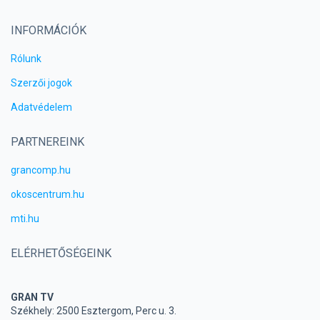
INFORMÁCIÓK
Rólunk
Szerzői jogok
Adatvédelem
PARTNEREINK
grancomp.hu
okoscentrum.hu
mti.hu
ELÉRHETŐSÉGEINK
GRAN TV
Székhely: 2500 Esztergom, Perc u. 3.