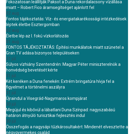
Fokozatosan leállítják Paksot a Duna rekordalacsony vízállása
miatt – Robert Fico áramsegítséget ajánlott fel
02 aug.
Fontos tájékoztatás: Víz- és energiatakarékossági intézkedések
léptek életbe Esztergomban
02 aug.
Életbe lép az I. fokú vízkorlátozás
01 aug.
FONTOS TÁJÉKOZTATÁS: Építési munkálatok miatt szünetel a
Gran TV adása bizonyos településeken
31 júl.
Súlyos vízhiány Szentendrén: Magyar Péter miniszterelnök a
honvédség bevetését kérte
31 júl.
Két keréken a Duna fenekén: Extrém bringatúra hívja fel a
figyelmet a történelmi aszályra
31 júl.
Újraindul a Visegrád-Nagymaros kompjárat
30 júl.
Megújul és kibővül a lábatlani Duna Színpad: nagyszabású
határon átnyúló turisztikai fejlesztés indul
30 júl.
Összefogás a nagysápi tűzkárosultakért: Mindenét elvesztette a
négygyermekes család