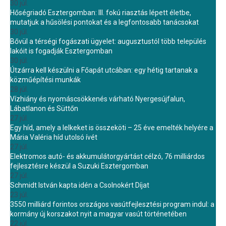
30 júl.
Hőségriadó Esztergomban: III. fokú riasztás lépett életbe,
mutatjuk a hűsölési pontokat és a legfontosabb tanácsokat
30 júl.
Bővül a térségi fogászati ügyelet: augusztustól több település
lakóit is fogadják Esztergomban
30 júl.
Útzárra kell készülni a Főapát utcában: egy hétig tartanak a
közműépítési munkák
28 júl.
Vízhiány és nyomáscsökkenés várható Nyergesújfalun,
Lábatlanon és Süttőn
27 júl.
Egy híd, amely a lelkeket is összeköti – 25 éve emelték helyére a
Mária Valéria híd utolsó ívét
27 júl.
Elektromos autó- és akkumulátorgyártást célzó, 76 milliárdos
fejlesztésre készül a Suzuki Esztergomban
27 júl.
Schmidt István kapta idén a Csolnokért Díjat
23 júl.
3550 milliárd forintos országos vasútfejlesztési program indul: a
kormány új korszakot nyit a magyar vasút történetében
22 júl.