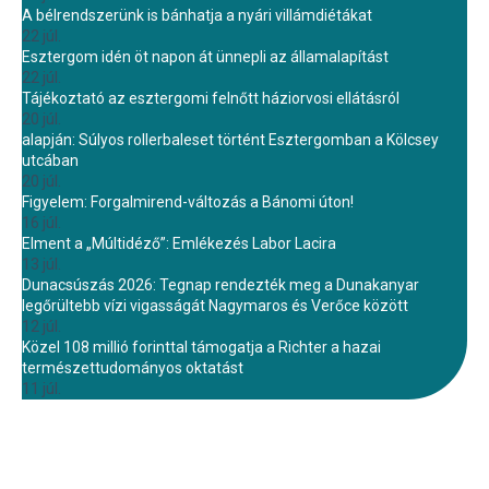
A bélrendszerünk is bánhatja a nyári villámdiétákat
22 júl.
Esztergom idén öt napon át ünnepli az államalapítást
22 júl.
Tájékoztató az esztergomi felnőtt háziorvosi ellátásról
20 júl.
alapján: Súlyos rollerbaleset történt Esztergomban a Kölcsey
utcában
20 júl.
Figyelem: Forgalmirend-változás a Bánomi úton!
16 júl.
Elment a „Múltidéző”: Emlékezés Labor Lacira
13 júl.
Dunacsúszás 2026: Tegnap rendezték meg a Dunakanyar
legőrültebb vízi vigasságát Nagymaros és Verőce között
12 júl.
Közel 108 millió forinttal támogatja a Richter a hazai
természettudományos oktatást
11 júl.