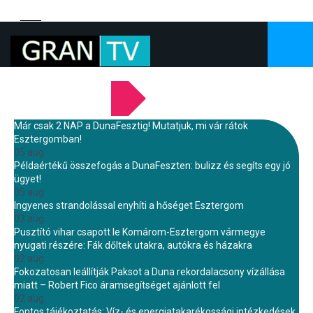
LEGFRISSEBB HÍREINK
Már csak 2 NAP a DunaFesztig! Mutatjuk, mi vár rátok
Esztergomban!
05 aug.
Példaértékű összefogás a DunaFeszten: bulizz és segíts egy jó
ügyet!
05 aug.
Ingyenes strandolással enyhíti a hőséget Esztergom
03 aug.
Pusztító vihar csapott le Komárom-Esztergom vármegye
nyugati részére: Fák dőltek utakra, autókra és házakra
02 aug.
Fokozatosan leállítják Paksot a Duna rekordalacsony vízállása
miatt – Robert Fico áramsegítséget ajánlott fel
02 aug.
Fontos tájékoztatás: Víz- és energiatakarékossági intézkedések