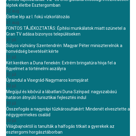
léptek életbe Esztergomban
02 aug.
Életbe lép az I. fokú vízkorlátozás
01 aug.
FONTOS TÁJÉKOZTATÁS: Építési munkálatok miatt szünetel a
Gran TV adása bizonyos településeken
31 júl.
Súlyos vízhiány Szentendrén: Magyar Péter miniszterelnök a
honvédség bevetését kérte
31 júl.
Két keréken a Duna fenekén: Extrém bringatúra hívja fel a
figyelmet a történelmi aszályra
31 júl.
Újraindul a Visegrád-Nagymaros kompjárat
30 júl.
Megújul és kibővül a lábatlani Duna Színpad: nagyszabású
határon átnyúló turisztikai fejlesztés indul
30 júl.
Összefogás a nagysápi tűzkárosultakért: Mindenét elvesztette a
négygyermekes család
30 júl.
Világbajnoktól is tanulták a halfogás titkait a gyerekek az
esztergomi horgásztáborban