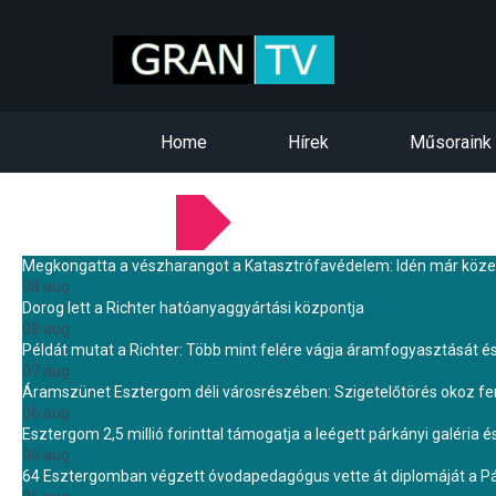
Home
Hírek
Műsoraink
LEGFRISSEBB HÍREINK
Megkongatta a vészharangot a Katasztrófavédelem: Idén már közel 
08 aug.
Dorog lett a Richter hatóanyaggyártási központja
08 aug.
Példát mutat a Richter: Több mint felére vágja áramfogyasztását é
07 aug.
Áramszünet Esztergom déli városrészében: Szigetelőtörés okoz f
06 aug.
Esztergom 2,5 millió forinttal támogatja a leégett párkányi galéria é
06 aug.
64 Esztergomban végzett óvodapedagógus vette át diplomáját a 