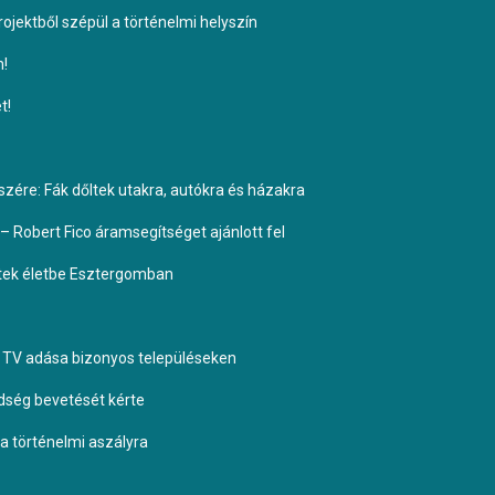
ojektből szépül a történelmi helyszín
n!
t!
ére: Fák dőltek utakra, autókra és házakra
– Robert Fico áramsegítséget ajánlott fel
ptek életbe Esztergomban
TV adása bizonyos településeken
dség bevetését kérte
 a történelmi aszályra