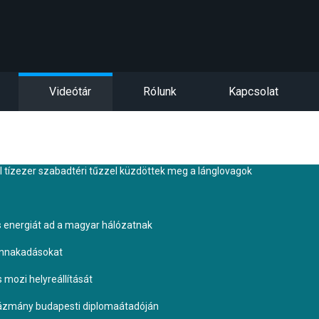
Videótár
Rólunk
Kapcsolat
tízezer szabadtéri tűzzel küzdöttek meg a lánglovagok
s energiát ad a magyar hálózatnak
ennakadásokat
s mozi helyreállítását
Pázmány budapesti diplomaátadóján