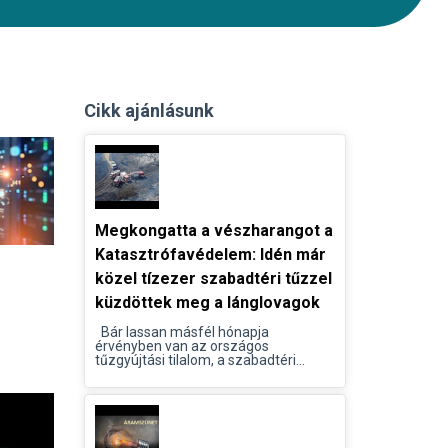
Cikk ajánlásunk
Megkongatta a vészharangot a
Katasztrófavédelem: Idén már
közel tízezer szabadtéri tűzzel
küzdöttek meg a lánglovagok
Bár lassan másfél hónapja
érvényben van az országos
tűzgyújtási tilalom, a szabadtéri...