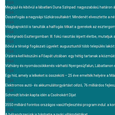
30 júl.
Megújul és kibővül a lábatlani Duna Színpad: nagyszabású határon átn
30 júl.
Összefogás a nagysápi tűzkárosultakért: Mindenét elvesztette a 
30 júl.
Világbajnoktól is tanulták a halfogás titkait a gyerekek az eszterg
30 júl.
Hőségriadó Esztergomban: III. fokú riasztás lépett életbe, mutatjuk
30 júl.
Bővül a térségi fogászati ügyelet: augusztustól több település lakó
30 júl.
Útzárra kell készülni a Főapát utcában: egy hétig tartanak a közmű
28 júl.
Vízhiány és nyomáscsökkenés várható Nyergesújfalun, Lábatlanon 
27 júl.
Egy híd, amely a lelkeket is összeköti – 25 éve emelték helyére a Mári
27 júl.
Elektromos autó- és akkumulátorgyártást célzó, 76 milliárdos fejl
27 júl.
Schmidt István kapta idén a Csolnokért Díjat
23 júl.
3550 milliárd forintos országos vasútfejlesztési program indul: a k
22 júl.
A bélrendszerünk is bánhatja a nyári villámdiétákat