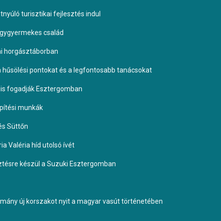
yúló turisztikai fejlesztés indul
négygyermekes család
omi horgásztáborban
 a hűsölési pontokat és a legfontosabb tanácsokat
it is fogadják Esztergomban
építési munkák
és Süttőn
a Valéria híd utolsó ívét
esztésre készül a Suzuki Esztergomban
ormány új korszakot nyit a magyar vasút történetében