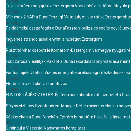
06 aug.
Teljes körűen megújul az Esztergomi Várszínház: Határon átnyúló pr
06 aug.
Már csak 2 NAP a DunaFesztig! Mutatjuk, mi vár rátok Esztergomba
05 aug.
Példaértékű összefogás a DunaFeszten: bulizz és segíts egy jó ügye
05 aug.
Ingyenes strandolással enyhíti a hőséget Esztergom
03 aug.
Pusztító vihar csapott le Komárom-Esztergom vármegye nyugati rész
02 aug.
Fokozatosan leállítják Paksot a Duna rekordalacsony vízállása miatt 
02 aug.
Fontos tájékoztatás: Víz- és energiatakarékossági intézkedések lé
02 aug.
Életbe lép az I. fokú vízkorlátozás
01 aug.
FONTOS TÁJÉKOZTATÁS: Építési munkálatok miatt szünetel a Gran 
31 júl.
Súlyos vízhiány Szentendrén: Magyar Péter miniszterelnök a honvé
31 júl.
Két keréken a Duna fenekén: Extrém bringatúra hívja fel a figyelmet
31 júl.
Újraindul a Visegrád-Nagymaros kompjárat