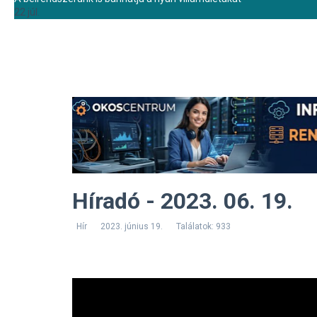
22 júl.
Híradó - 2023. 06. 19.
Hír
2023. június 19.
Találatok: 933