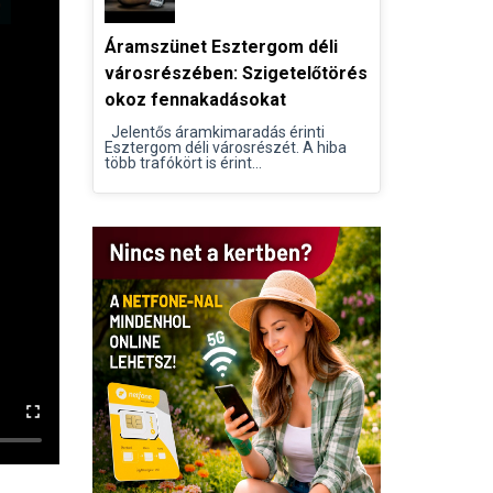
Áramszünet Esztergom déli
városrészében: Szigetelőtörés
okoz fennakadásokat
Jelentős áramkimaradás érinti
Esztergom déli városrészét. A hiba
több trafókört is érint...