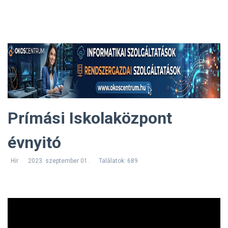
Prímási Iskolaközpont
évnyitó
Hír
2023. szeptember 01.
Találatok: 689