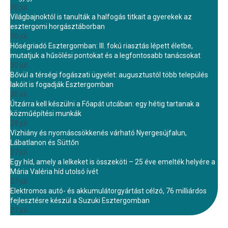
30 júl.
Világbajnoktól is tanulták a halfogás titkait a gyerekek az
esztergomi horgásztáborban
30 júl.
Hőségriadó Esztergomban: III. fokú riasztás lépett életbe,
mutatjuk a hűsölési pontokat és a legfontosabb tanácsokat
30 júl.
Bővül a térségi fogászati ügyelet: augusztustól több település
lakóit is fogadják Esztergomban
30 júl.
Útzárra kell készülni a Főapát utcában: egy hétig tartanak a
közműépítési munkák
28 júl.
Vízhiány és nyomáscsökkenés várható Nyergesújfalun,
Lábatlanon és Süttőn
27 júl.
Egy híd, amely a lelkeket is összeköti – 25 éve emelték helyére a
Mária Valéria híd utolsó ívét
27 júl.
Elektromos autó- és akkumulátorgyártást célzó, 76 milliárdos
fejlesztésre készül a Suzuki Esztergomban
27 júl.