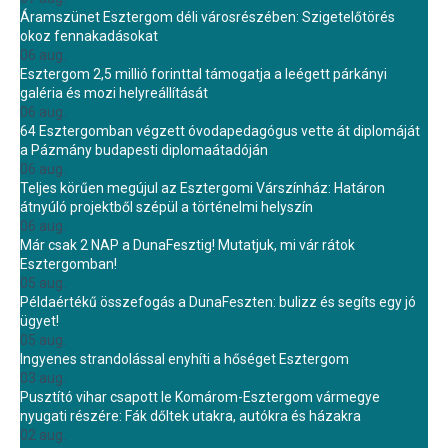
Áramszünet Esztergom déli városrészében: Szigetelőtörés
okoz fennakadásokat
06 aug.
Esztergom 2,5 millió forinttal támogatja a leégett párkányi
galéria és mozi helyreállítását
06 aug.
64 Esztergomban végzett óvodapedagógus vette át diplomáját
a Pázmány budapesti diplomaátadóján
06 aug.
Teljes körűen megújul az Esztergomi Várszínház: Határon
átnyúló projektből szépül a történelmi helyszín
06 aug.
Már csak 2 NAP a DunaFesztig! Mutatjuk, mi vár rátok
Esztergomban!
05 aug.
Példaértékű összefogás a DunaFeszten: bulizz és segíts egy jó
ügyet!
05 aug.
Ingyenes strandolással enyhíti a hőséget Esztergom
03 aug.
Pusztító vihar csapott le Komárom-Esztergom vármegye
nyugati részére: Fák dőltek utakra, autókra és házakra
02 aug.