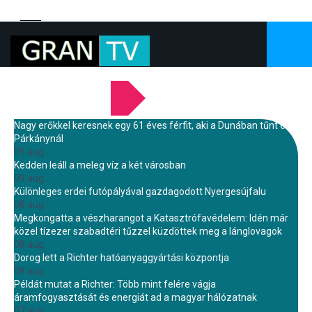
LEGFRISSEBB HÍREINK
Nagy erőkkel keresnek egy 61 éves férfit, aki a Dunában tűnt el
Párkánynál
09 aug.
Kedden leáll a meleg víz a két városban
09 aug.
Különleges erdei futópályával gazdagodott Nyergesújfalu
08 aug.
Megkongatta a vészharangot a Katasztrófavédelem: Idén már
közel tízezer szabadtéri tűzzel küzdöttek meg a lánglovagok
08 aug.
Dorog lett a Richter hatóanyaggyártási központja
08 aug.
Példát mutat a Richter: Több mint felére vágja
áramfogyasztását és energiát ad a magyar hálózatnak
07 aug.