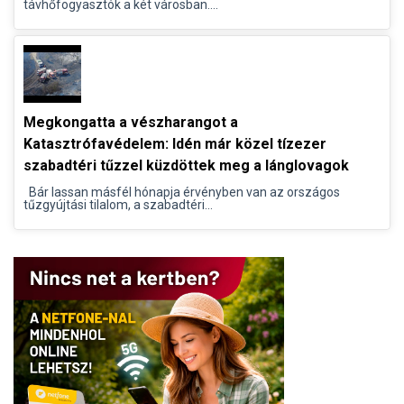
távhőfogyasztók a két városban....
Megkongatta a vészharangot a
Katasztrófavédelem: Idén már közel tízezer
szabadtéri tűzzel küzdöttek meg a lánglovagok
Bár lassan másfél hónapja érvényben van az országos
tűzgyújtási tilalom, a szabadtéri...