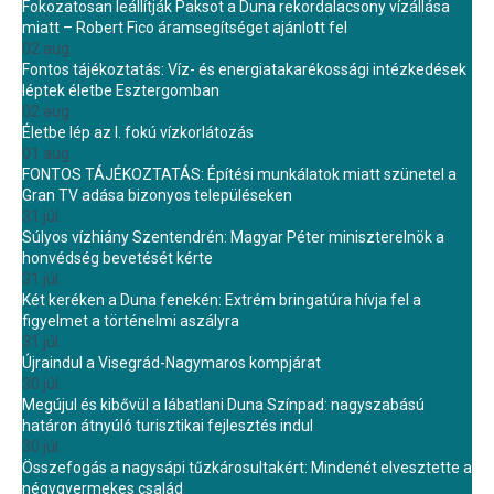
Fokozatosan leállítják Paksot a Duna rekordalacsony vízállása
miatt – Robert Fico áramsegítséget ajánlott fel
02 aug.
Fontos tájékoztatás: Víz- és energiatakarékossági intézkedések
léptek életbe Esztergomban
02 aug.
Életbe lép az I. fokú vízkorlátozás
01 aug.
FONTOS TÁJÉKOZTATÁS: Építési munkálatok miatt szünetel a
Gran TV adása bizonyos településeken
31 júl.
Súlyos vízhiány Szentendrén: Magyar Péter miniszterelnök a
honvédség bevetését kérte
31 júl.
Két keréken a Duna fenekén: Extrém bringatúra hívja fel a
figyelmet a történelmi aszályra
31 júl.
Újraindul a Visegrád-Nagymaros kompjárat
30 júl.
Megújul és kibővül a lábatlani Duna Színpad: nagyszabású
határon átnyúló turisztikai fejlesztés indul
30 júl.
Összefogás a nagysápi tűzkárosultakért: Mindenét elvesztette a
négygyermekes család