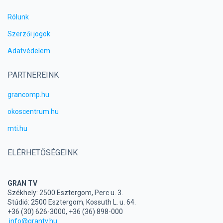
Rólunk
Szerzői jogok
Adatvédelem
PARTNEREINK
grancomp.hu
okoscentrum.hu
mti.hu
ELÉRHETŐSÉGEINK
GRAN TV
Székhely: 2500 Esztergom, Perc u. 3.
Stúdió: 2500 Esztergom, Kossuth L. u. 64.
+36 (30) 626-3000, +36 (36) 898-000
info@grantv.hu