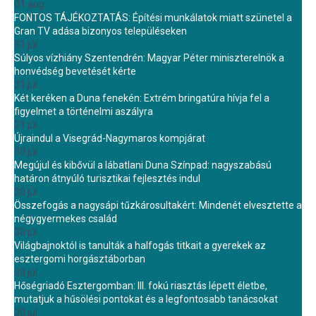
01 aug.
FONTOS TÁJÉKOZTATÁS: Építési munkálatok miatt szünetel a
Gran TV adása bizonyos településeken
31 júl.
Súlyos vízhiány Szentendrén: Magyar Péter miniszterelnök a
honvédség bevetését kérte
31 júl.
Két keréken a Duna fenekén: Extrém bringatúra hívja fel a
figyelmet a történelmi aszályra
31 júl.
Újraindul a Visegrád-Nagymaros kompjárat
30 júl.
Megújul és kibővül a lábatlani Duna Színpad: nagyszabású
határon átnyúló turisztikai fejlesztés indul
30 júl.
Összefogás a nagysápi tűzkárosultakért: Mindenét elvesztette a
négygyermekes család
30 júl.
Világbajnoktól is tanulták a halfogás titkait a gyerekek az
esztergomi horgásztáborban
30 júl.
Hőségriadó Esztergomban: III. fokú riasztás lépett életbe,
mutatjuk a hűsölési pontokat és a legfontosabb tanácsokat
30 júl.