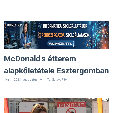
McDonald's étterem
alapkőletétele Esztergomban
Hír
2023. augusztus 19.
Találatok: 786