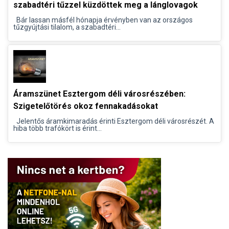
szabadtéri tűzzel küzdöttek meg a lánglovagok
Bár lassan másfél hónapja érvényben van az országos
tűzgyújtási tilalom, a szabadtéri...
Áramszünet Esztergom déli városrészében:
Szigetelőtörés okoz fennakadásokat
Jelentős áramkimaradás érinti Esztergom déli városrészét. A
hiba több trafókört is érint...