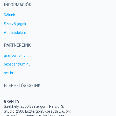
INFORMÁCIÓK
Rólunk
Szerzői jogok
Adatvédelem
PARTNEREINK
grancomp.hu
okoscentrum.hu
mti.hu
ELÉRHETŐSÉGEINK
GRAN TV
Székhely: 2500 Esztergom, Perc u. 3.
Stúdió: 2500 Esztergom, Kossuth L. u. 64.