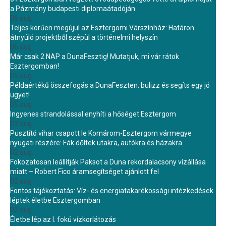
a Pázmány budapesti diplomaátadóján
06 aug.
Teljes körűen megújul az Esztergomi Várszínház: Határon
átnyúló projektből szépül a történelmi helyszín
06 aug.
Már csak 2 NAP a DunaFesztig! Mutatjuk, mi vár rátok
Esztergomban!
05 aug.
Példaértékű összefogás a DunaFeszten: bulizz és segíts egy jó
ügyet!
05 aug.
Ingyenes strandolással enyhíti a hőséget Esztergom
03 aug.
Pusztító vihar csapott le Komárom-Esztergom vármegye
nyugati részére: Fák dőltek utakra, autókra és házakra
02 aug.
Fokozatosan leállítják Paksot a Duna rekordalacsony vízállása
miatt – Robert Fico áramsegítséget ajánlott fel
02 aug.
Fontos tájékoztatás: Víz- és energiatakarékossági intézkedések
léptek életbe Esztergomban
02 aug.
Életbe lép az I. fokú vízkorlátozás