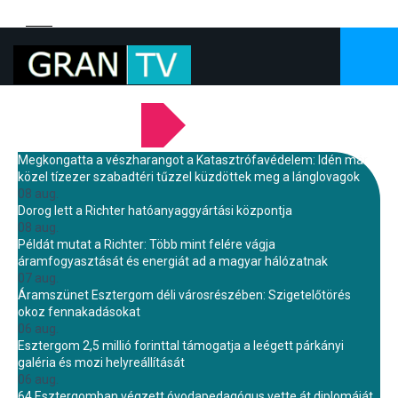
LEGFRISSEBB HÍREINK
Megkongatta a vészharangot a Katasztrófavédelem: Idén már
közel tízezer szabadtéri tűzzel küzdöttek meg a lánglovagok
08 aug.
Dorog lett a Richter hatóanyaggyártási központja
08 aug.
Példát mutat a Richter: Több mint felére vágja
áramfogyasztását és energiát ad a magyar hálózatnak
07 aug.
Áramszünet Esztergom déli városrészében: Szigetelőtörés
okoz fennakadásokat
06 aug.
Esztergom 2,5 millió forinttal támogatja a leégett párkányi
galéria és mozi helyreállítását
06 aug.
64 Esztergomban végzett óvodapedagógus vette át diplomáját