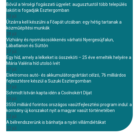
Bővül a térségi fogászati ügyelet: augusztustól több település
lakóit is fogadják Esztergomban
30 júl.
Útzárra kell készülni a Főapát utcában: egy hétig tartanak a
közműépítési munkák
28 júl.
Vízhiány és nyomáscsökkenés várható Nyergesújfalun,
Lábatlanon és Süttőn
27 júl.
Egy híd, amely a lelkeket is összeköti – 25 éve emelték helyére a
Mária Valéria híd utolsó ívét
27 júl.
Elektromos autó- és akkumulátorgyártást célzó, 76 milliárdos
fejlesztésre készül a Suzuki Esztergomban
27 júl.
Schmidt István kapta idén a Csolnokért Díjat
23 júl.
3550 milliárd forintos országos vasútfejlesztési program indul: a
kormány új korszakot nyit a magyar vasút történetében
22 júl.
A bélrendszerünk is bánhatja a nyári villámdiétákat
22 júl.