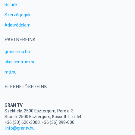
Rólunk
Szerzői jogok
Adatvédelem
PARTNEREINK
grancomp.hu
okoscentrum.hu
mti.hu
ELÉRHETŐSÉGEINK
GRAN TV
Székhely: 2500 Esztergom, Perc u. 3.
Stúdió: 2500 Esztergom, Kossuth L. u. 64.
+36 (30) 626-3000, +36 (36) 898-000
info@grantv.hu