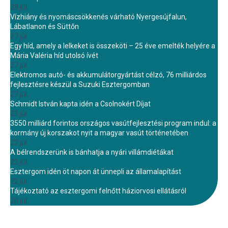
28 júl.
Vízhiány és nyomáscsökkenés várható Nyergesújfalun,
Lábatlanon és Süttőn
27 júl.
Egy híd, amely a lelkeket is összeköti – 25 éve emelték helyére a
Mária Valéria híd utolsó ívét
27 júl.
Elektromos autó- és akkumulátorgyártást célzó, 76 milliárdos
fejlesztésre készül a Suzuki Esztergomban
27 júl.
Schmidt István kapta idén a Csolnokért Díjat
23 júl.
3550 milliárd forintos országos vasútfejlesztési program indul: a
kormány új korszakot nyit a magyar vasút történetében
22 júl.
A bélrendszerünk is bánhatja a nyári villámdiétákat
22 júl.
Esztergom idén öt napon át ünnepli az államalapítást
22 júl.
Tájékoztató az esztergomi felnőtt háziorvosi ellátásról
20 júl.