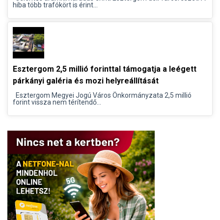
hiba több trafókört is érint...
Esztergom 2,5 millió forinttal támogatja a leégett
párkányi galéria és mozi helyreállítását
Esztergom Megyei Jogú Város Önkormányzata 2,5 millió
forint vissza nem térítendő...