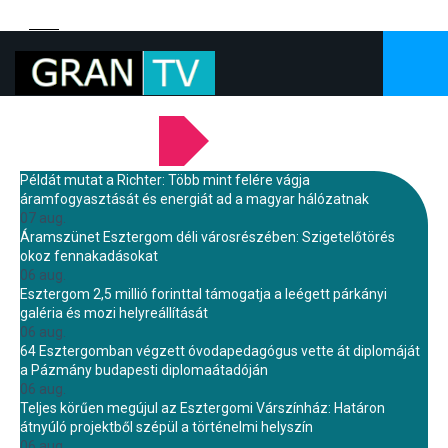
LEGFRISSEBB HÍREINK
Példát mutat a Richter: Több mint felére vágja
áramfogyasztását és energiát ad a magyar hálózatnak
07 aug.
Áramszünet Esztergom déli városrészében: Szigetelőtörés
okoz fennakadásokat
06 aug.
Esztergom 2,5 millió forinttal támogatja a leégett párkányi
galéria és mozi helyreállítását
06 aug.
64 Esztergomban végzett óvodapedagógus vette át diplomáját
a Pázmány budapesti diplomaátadóján
06 aug.
Teljes körűen megújul az Esztergomi Várszínház: Határon
átnyúló projektből szépül a történelmi helyszín
06 aug.