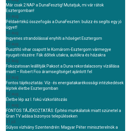
Már csak 2 NAP a DunaFesztig! Mutatjuk, mi vár rátok
Esztergomban!
05 aug.
Példaértékű összefogás a DunaFeszten: bulizz és segíts egy jó
ügyet!
05 aug.
Ingyenes strandolással enyhíti a hőséget Esztergom
03 aug.
Pusztító vihar csapott le Komárom-Esztergom vármegye
nyugati részére: Fák dőltek utakra, autókra és házakra
02 aug.
Fokozatosan leállítják Paksot a Duna rekordalacsony vízállása
miatt – Robert Fico áramsegítséget ajánlott fel
02 aug.
Fontos tájékoztatás: Víz- és energiatakarékossági intézkedések
léptek életbe Esztergomban
02 aug.
Életbe lép az I. fokú vízkorlátozás
01 aug.
FONTOS TÁJÉKOZTATÁS: Építési munkálatok miatt szünetel a
Gran TV adása bizonyos településeken
31 júl.
Súlyos vízhiány Szentendrén: Magyar Péter miniszterelnök a