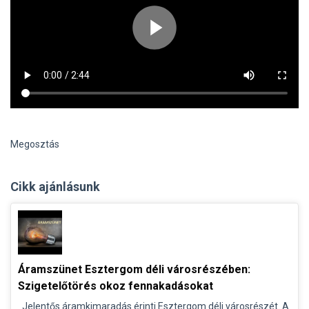
Megosztás
Cikk ajánlásunk
Áramszünet Esztergom déli városrészében:
Szigetelőtörés okoz fennakadásokat
Jelentős áramkimaradás érinti Esztergom déli városrészét. A