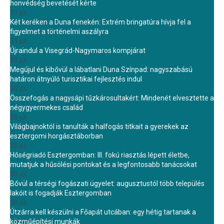
honvédség bevetését kérte
31 júl.
Két keréken a Duna fenekén: Extrém bringatúra hívja fel a
figyelmet a történelmi aszályra
31 júl.
Újraindul a Visegrád-Nagymaros kompjárat
30 júl.
Megújul és kibővül a lábatlani Duna Színpad: nagyszabású
határon átnyúló turisztikai fejlesztés indul
30 júl.
Összefogás a nagysápi tűzkárosultakért: Mindenét elvesztette a
négygyermekes család
30 júl.
Világbajnoktól is tanulták a halfogás titkait a gyerekek az
esztergomi horgásztáborban
30 júl.
Hőségriadó Esztergomban: III. fokú riasztás lépett életbe,
mutatjuk a hűsölési pontokat és a legfontosabb tanácsokat
30 júl.
Bővül a térségi fogászati ügyelet: augusztustól több település
lakóit is fogadják Esztergomban
30 júl.
Útzárra kell készülni a Főapát utcában: egy hétig tartanak a
közműépítési munkák