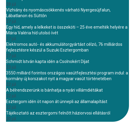
28 júl.
Vízhiány és nyomáscsökkenés várható Nyergesújfalun,
Lábatlanon és Süttőn
27 júl.
Egy híd, amely a lelkeket is összeköti – 25 éve emelték helyére a
Mária Valéria híd utolsó ívét
27 júl.
Elektromos autó- és akkumulátorgyártást célzó, 76 milliárdos
fejlesztésre készül a Suzuki Esztergomban
27 júl.
Schmidt István kapta idén a Csolnokért Díjat
23 júl.
3550 milliárd forintos országos vasútfejlesztési program indul: a
kormány új korszakot nyit a magyar vasút történetében
22 júl.
A bélrendszerünk is bánhatja a nyári villámdiétákat
22 júl.
Esztergom idén öt napon át ünnepli az államalapítást
22 júl.
Tájékoztató az esztergomi felnőtt háziorvosi ellátásról
20 júl.