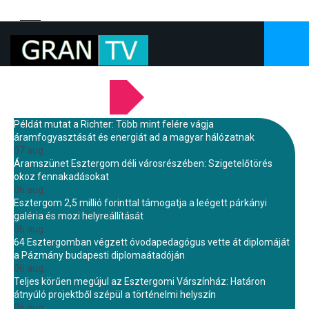
LEGFRISSEBB HÍREINK
Példát mutat a Richter: Több mint felére vágja
áramfogyasztását és energiát ad a magyar hálózatnak
07 aug.
Áramszünet Esztergom déli városrészében: Szigetelőtörés
okoz fennakadásokat
06 aug.
Esztergom 2,5 millió forinttal támogatja a leégett párkányi
galéria és mozi helyreállítását
06 aug.
64 Esztergomban végzett óvodapedagógus vette át diplomáját
a Pázmány budapesti diplomaátadóján
06 aug.
Teljes körűen megújul az Esztergomi Várszínház: Határon
átnyúló projektből szépül a történelmi helyszín
06 aug.