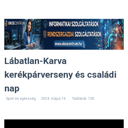
Lábatlan-Karva
kerékpárverseny és családi
nap
Sport és egészség
2024. május 16.
Találatok: 728