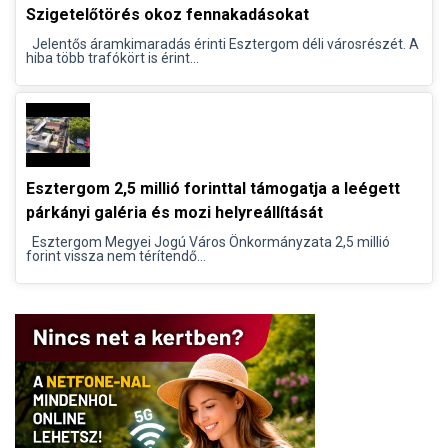
Szigetelőtörés okoz fennakadásokat
Jelentős áramkimaradás érinti Esztergom déli városrészét. A
hiba több trafókört is érint...
Esztergom 2,5 millió forinttal támogatja a leégett
párkányi galéria és mozi helyreállítását
Esztergom Megyei Jogú Város Önkormányzata 2,5 millió
forint vissza nem térítendő...