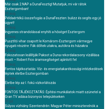
Már csak 2 NAP a DunaFesztig! Mutatjuk, mi vár rátok
Esztergomban!
05 aug.
Példaértékű összefogás a DunaFeszten: bulizz és segíts egy jó
ügyet!
05 aug.
Ingyenes strandolással enyhíti a hőséget Esztergom
03 aug.
Pusztító vihar csapott le Komárom-Esztergom vármegye
nyugati részére: Fák dőltek utakra, autókra és házakra
02 aug.
Fokozatosan leállítják Paksot a Duna rekordalacsony vízállása
miatt – Robert Fico áramsegítséget ajánlott fel
02 aug.
Fontos tájékoztatás: Víz- és energiatakarékossági intézkedések
léptek életbe Esztergomban
02 aug.
Életbe lép az I. fokú vízkorlátozás
01 aug.
FONTOS TÁJÉKOZTATÁS: Építési munkálatok miatt szünetel a
Gran TV adása bizonyos településeken
31 júl.
Súlyos vízhiány Szentendrén: Magyar Péter miniszterelnök a