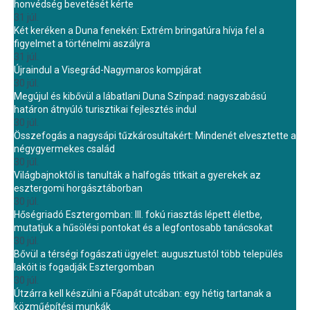
honvédség bevetését kérte
31 júl.
Két keréken a Duna fenekén: Extrém bringatúra hívja fel a
figyelmet a történelmi aszályra
31 júl.
Újraindul a Visegrád-Nagymaros kompjárat
30 júl.
Megújul és kibővül a lábatlani Duna Színpad: nagyszabású
határon átnyúló turisztikai fejlesztés indul
30 júl.
Összefogás a nagysápi tűzkárosultakért: Mindenét elvesztette a
négygyermekes család
30 júl.
Világbajnoktól is tanulták a halfogás titkait a gyerekek az
esztergomi horgásztáborban
30 júl.
Hőségriadó Esztergomban: III. fokú riasztás lépett életbe,
mutatjuk a hűsölési pontokat és a legfontosabb tanácsokat
30 júl.
Bővül a térségi fogászati ügyelet: augusztustól több település
lakóit is fogadják Esztergomban
30 júl.
Útzárra kell készülni a Főapát utcában: egy hétig tartanak a
közműépítési munkák