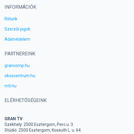
INFORMÁCIÓK
Rólunk
Szerzői jogok
Adatvédelem
PARTNEREINK
grancomp.hu
okoscentrum.hu
mti.hu
ELÉRHETŐSÉGEINK
GRAN TV
Székhely: 2500 Esztergom, Perc u. 3.
Stúdió: 2500 Esztergom, Kossuth L. u. 64.