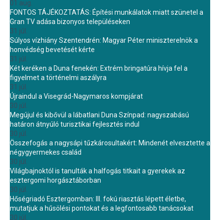
01 aug.
FONTOS TÁJÉKOZTATÁS: Építési munkálatok miatt szünetel a
Gran TV adása bizonyos településeken
31 júl.
Súlyos vízhiány Szentendrén: Magyar Péter miniszterelnök a
honvédség bevetését kérte
31 júl.
Két keréken a Duna fenekén: Extrém bringatúra hívja fel a
figyelmet a történelmi aszályra
31 júl.
Újraindul a Visegrád-Nagymaros kompjárat
30 júl.
Megújul és kibővül a lábatlani Duna Színpad: nagyszabású
határon átnyúló turisztikai fejlesztés indul
30 júl.
Összefogás a nagysápi tűzkárosultakért: Mindenét elvesztette a
négygyermekes család
30 júl.
Világbajnoktól is tanulták a halfogás titkait a gyerekek az
esztergomi horgásztáborban
30 júl.
Hőségriadó Esztergomban: III. fokú riasztás lépett életbe,
mutatjuk a hűsölési pontokat és a legfontosabb tanácsokat
30 júl.