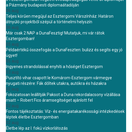
a Pázmány budapesti diplomaátadóján
06 aug.
Teljes körűen megújul az Esztergomi Várszínház: Határon
átnyúló projektből szépül a történelmi helyszín
06 aug.
Már csak 2 NAP a DunaFesztig! Mutatjuk, mi vár rátok
Esztergomban!
05 aug.
Példaértékű összefogás a DunaFeszten: bulizz és segíts egy jó
ügyet!
05 aug.
Ingyenes strandolással enyhíti a hőséget Esztergom
03 aug.
Pusztító vihar csapott le Komárom-Esztergom vármegye
nyugati részére: Fák dőltek utakra, autókra és házakra
02 aug.
Fokozatosan leállítják Paksot a Duna rekordalacsony vízállása
miatt – Robert Fico áramsegítséget ajánlott fel
02 aug.
Fontos tájékoztatás: Víz- és energiatakarékossági intézkedések
léptek életbe Esztergomban
02 aug.
Életbe lép az I. fokú vízkorlátozás