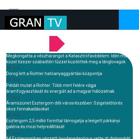
LEGFRISSEBB HÍREINK
Megkongatta a vészharangot a Katasztrófavédelem: Idén már
közel tízezer szabadtéri tűzzel küzdöttek meg a lánglovagok
08 aug.
Dorog lett a Richter hatóanyaggyártási központja
08 aug.
Példát mutat a Richter: Több mint felére vágja
áramfogyasztását és energiát ad a magyar hálózatnak
07 aug.
Áramszünet Esztergom déli városrészében: Szigetelőtörés
okoz fennakadásokat
06 aug.
Esztergom 2,5 millió forinttal támogatja a leégett párkányi
galéria és mozi helyreállítását
06 aug.
64 Esztergomban végzett óvodapedagógus vette át diplomáját