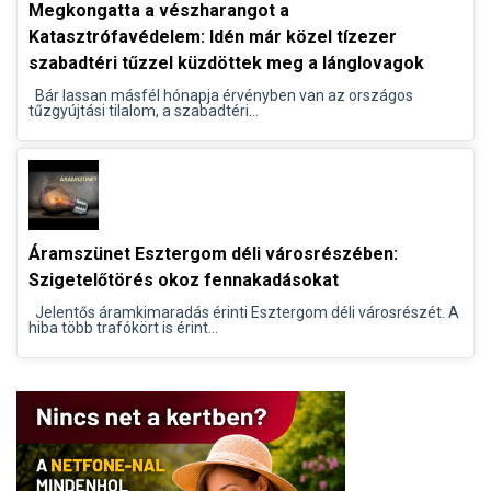
Megkongatta a vészharangot a
Katasztrófavédelem: Idén már közel tízezer
szabadtéri tűzzel küzdöttek meg a lánglovagok
Bár lassan másfél hónapja érvényben van az országos
tűzgyújtási tilalom, a szabadtéri...
Áramszünet Esztergom déli városrészében:
Szigetelőtörés okoz fennakadásokat
Jelentős áramkimaradás érinti Esztergom déli városrészét. A
hiba több trafókört is érint...