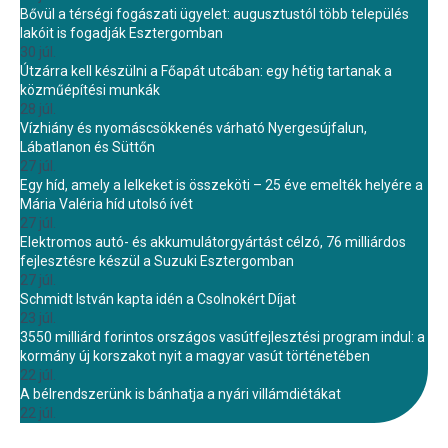
Bővül a térségi fogászati ügyelet: augusztustól több település
lakóit is fogadják Esztergomban
30 júl.
Útzárra kell készülni a Főapát utcában: egy hétig tartanak a
közműépítési munkák
28 júl.
Vízhiány és nyomáscsökkenés várható Nyergesújfalun,
Lábatlanon és Süttőn
27 júl.
Egy híd, amely a lelkeket is összeköti – 25 éve emelték helyére a
Mária Valéria híd utolsó ívét
27 júl.
Elektromos autó- és akkumulátorgyártást célzó, 76 milliárdos
fejlesztésre készül a Suzuki Esztergomban
27 júl.
Schmidt István kapta idén a Csolnokért Díjat
23 júl.
3550 milliárd forintos országos vasútfejlesztési program indul: a
kormány új korszakot nyit a magyar vasút történetében
22 júl.
A bélrendszerünk is bánhatja a nyári villámdiétákat
22 júl.