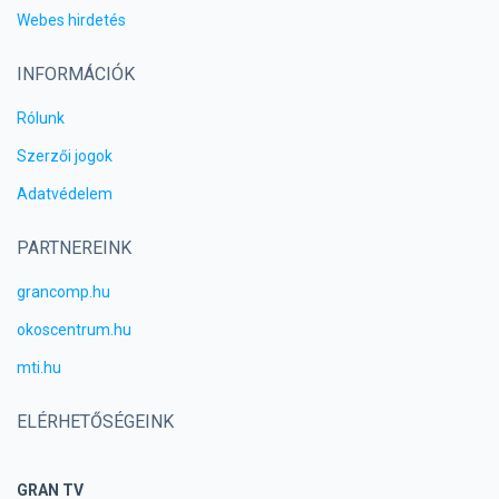
Webes hirdetés
INFORMÁCIÓK
Rólunk
Szerzői jogok
Adatvédelem
PARTNEREINK
grancomp.hu
okoscentrum.hu
mti.hu
ELÉRHETŐSÉGEINK
GRAN TV