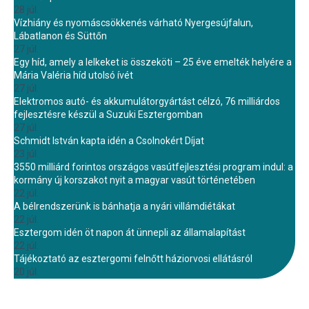
28 júl.
Vízhiány és nyomáscsökkenés várható Nyergesújfalun,
Lábatlanon és Süttőn
27 júl.
Egy híd, amely a lelkeket is összeköti – 25 éve emelték helyére a
Mária Valéria híd utolsó ívét
27 júl.
Elektromos autó- és akkumulátorgyártást célzó, 76 milliárdos
fejlesztésre készül a Suzuki Esztergomban
27 júl.
Schmidt István kapta idén a Csolnokért Díjat
23 júl.
3550 milliárd forintos országos vasútfejlesztési program indul: a
kormány új korszakot nyit a magyar vasút történetében
22 júl.
A bélrendszerünk is bánhatja a nyári villámdiétákat
22 júl.
Esztergom idén öt napon át ünnepli az államalapítást
22 júl.
Tájékoztató az esztergomi felnőtt háziorvosi ellátásról
20 júl.