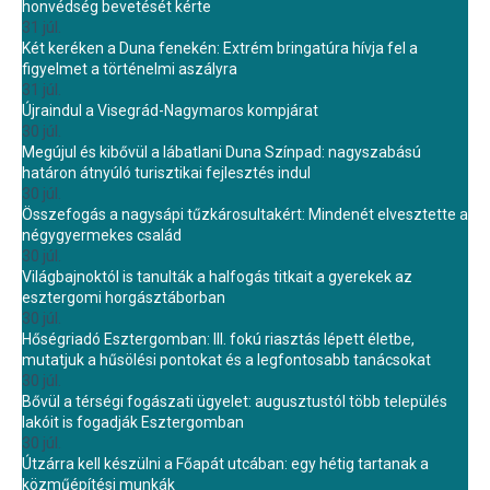
honvédség bevetését kérte
31 júl.
Két keréken a Duna fenekén: Extrém bringatúra hívja fel a
figyelmet a történelmi aszályra
31 júl.
Újraindul a Visegrád-Nagymaros kompjárat
30 júl.
Megújul és kibővül a lábatlani Duna Színpad: nagyszabású
határon átnyúló turisztikai fejlesztés indul
30 júl.
Összefogás a nagysápi tűzkárosultakért: Mindenét elvesztette a
négygyermekes család
30 júl.
Világbajnoktól is tanulták a halfogás titkait a gyerekek az
esztergomi horgásztáborban
30 júl.
Hőségriadó Esztergomban: III. fokú riasztás lépett életbe,
mutatjuk a hűsölési pontokat és a legfontosabb tanácsokat
30 júl.
Bővül a térségi fogászati ügyelet: augusztustól több település
lakóit is fogadják Esztergomban
30 júl.
Útzárra kell készülni a Főapát utcában: egy hétig tartanak a
közműépítési munkák