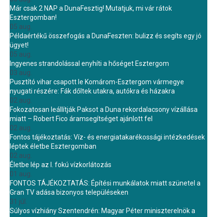
Már csak 2 NAP a DunaFesztig! Mutatjuk, mi vár rátok
Esztergomban!
05 aug.
Példaértékű összefogás a DunaFeszten: bulizz és segíts egy jó
ügyet!
05 aug.
Ingyenes strandolással enyhíti a hőséget Esztergom
03 aug.
Pusztító vihar csapott le Komárom-Esztergom vármegye
nyugati részére: Fák dőltek utakra, autókra és házakra
02 aug.
Fokozatosan leállítják Paksot a Duna rekordalacsony vízállása
miatt – Robert Fico áramsegítséget ajánlott fel
02 aug.
Fontos tájékoztatás: Víz- és energiatakarékossági intézkedések
léptek életbe Esztergomban
02 aug.
Életbe lép az I. fokú vízkorlátozás
01 aug.
FONTOS TÁJÉKOZTATÁS: Építési munkálatok miatt szünetel a
Gran TV adása bizonyos településeken
31 júl.
Súlyos vízhiány Szentendrén: Magyar Péter miniszterelnök a