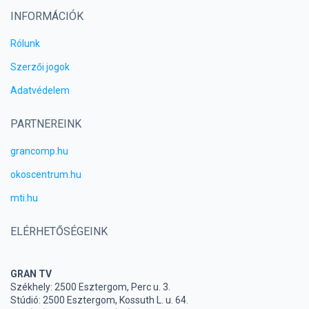
INFORMÁCIÓK
Rólunk
Szerzői jogok
Adatvédelem
PARTNEREINK
grancomp.hu
okoscentrum.hu
mti.hu
ELÉRHETŐSÉGEINK
GRAN TV
Székhely: 2500 Esztergom, Perc u. 3.
Stúdió: 2500 Esztergom, Kossuth L. u. 64.