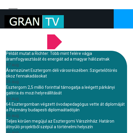
LEGFRISSEBB HÍREINK
Példát mutat a Richter: Több mint felére vágja
áramfogyasztását és energiát ad a magyar hálózatnak
07 aug.
Áramszünet Esztergom déli városrészében: Szigetelőtörés
okoz fennakadásokat
06 aug.
Esztergom 2,5 millió forinttal támogatja a leégett párkányi
galéria és mozi helyreállítását
06 aug.
64 Esztergomban végzett óvodapedagógus vette át diplomáját
a Pázmány budapesti diplomaátadóján
06 aug.
Teljes körűen megújul az Esztergomi Várszínház: Határon
átnyúló projektből szépül a történelmi helyszín
06 aug.