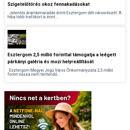
Szigetelőtörés okoz fennakadásokat
Jelentős áramkimaradás érinti Esztergom déli városrészét. A
hiba több trafókört is érint...
Esztergom 2,5 millió forinttal támogatja a leégett
párkányi galéria és mozi helyreállítását
Esztergom Megyei Jogú Város Önkormányzata 2,5 millió
forint vissza nem térítendő...