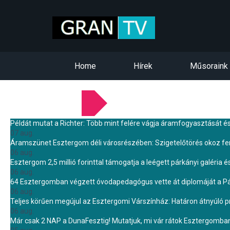
Home
Hírek
Műsoraink
LEGFRISSEBB HÍREINK
Példát mutat a Richter: Több mint felére vágja áramfogyasztását é
07 aug.
Áramszünet Esztergom déli városrészében: Szigetelőtörés okoz f
06 aug.
Esztergom 2,5 millió forinttal támogatja a leégett párkányi galéria é
06 aug.
64 Esztergomban végzett óvodapedagógus vette át diplomáját a 
06 aug.
Teljes körűen megújul az Esztergomi Várszínház: Határon átnyúló pr
06 aug.
Már csak 2 NAP a DunaFesztig! Mutatjuk, mi vár rátok Esztergomba