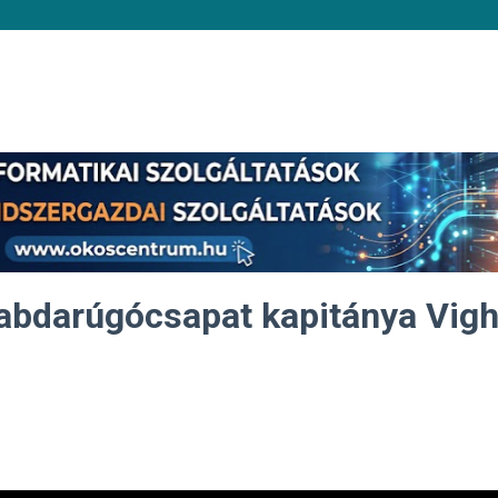
Labdarúgócsapat kapitánya Vig