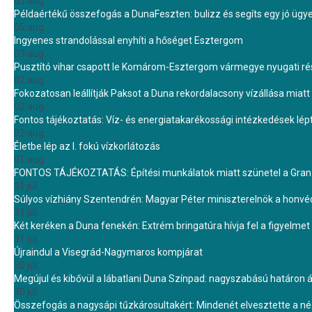
05 aug.
Példaértékű összefogás a DunaFeszten: bulizz és segíts egy jó ügye
05 aug.
Ingyenes strandolással enyhíti a hőséget Esztergom
03 aug.
Pusztító vihar csapott le Komárom-Esztergom vármegye nyugati rész
02 aug.
Fokozatosan leállítják Paksot a Duna rekordalacsony vízállása miatt 
02 aug.
Fontos tájékoztatás: Víz- és energiatakarékossági intézkedések lé
02 aug.
Életbe lép az I. fokú vízkorlátozás
01 aug.
FONTOS TÁJÉKOZTATÁS: Építési munkálatok miatt szünetel a Gran 
31 júl.
Súlyos vízhiány Szentendrén: Magyar Péter miniszterelnök a honvé
31 júl.
Két keréken a Duna fenekén: Extrém bringatúra hívja fel a figyelmet
31 júl.
Újraindul a Visegrád-Nagymaros kompjárat
30 júl.
Megújul és kibővül a lábatlani Duna Színpad: nagyszabású határon átn
30 júl.
Összefogás a nagysápi tűzkárosultakért: Mindenét elvesztette a 