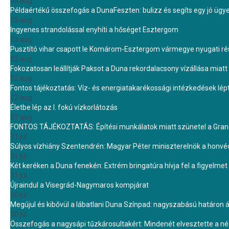
05 aug.
Példaértékű összefogás a DunaFeszten: bulizz és segíts egy jó ügye
05 aug.
Ingyenes strandolással enyhíti a hőséget Esztergom
03 aug.
Pusztító vihar csapott le Komárom-Esztergom vármegye nyugati rész
02 aug.
Fokozatosan leállítják Paksot a Duna rekordalacsony vízállása miatt 
02 aug.
Fontos tájékoztatás: Víz- és energiatakarékossági intézkedések lé
02 aug.
Életbe lép az I. fokú vízkorlátozás
01 aug.
FONTOS TÁJÉKOZTATÁS: Építési munkálatok miatt szünetel a Gran 
31 júl.
Súlyos vízhiány Szentendrén: Magyar Péter miniszterelnök a honvé
31 júl.
Két keréken a Duna fenekén: Extrém bringatúra hívja fel a figyelmet
31 júl.
Újraindul a Visegrád-Nagymaros kompjárat
30 júl.
Megújul és kibővül a lábatlani Duna Színpad: nagyszabású határon átn
30 júl.
Összefogás a nagysápi tűzkárosultakért: Mindenét elvesztette a 