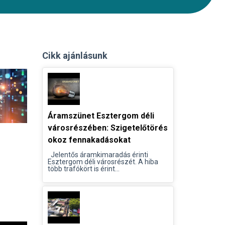
Cikk ajánlásunk
Áramszünet Esztergom déli
városrészében: Szigetelőtörés
okoz fennakadásokat
Jelentős áramkimaradás érinti
Esztergom déli városrészét. A hiba
több trafókört is érint...