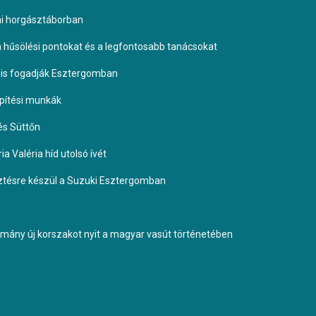
omi horgásztáborban
 a hűsölési pontokat és a legfontosabb tanácsokat
it is fogadják Esztergomban
építési munkák
és Süttőn
a Valéria híd utolsó ívét
esztésre készül a Suzuki Esztergomban
ormány új korszakot nyit a magyar vasút történetében