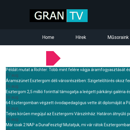
Home
Hírek
Műsoraink
LEGFRISSEBB HÍREINK
Példát mutat a Richter: Több mint felére vágja áramfogyasztását é
07 aug.
Áramszünet Esztergom déli városrészében: Szigetelőtörés okoz f
06 aug.
Esztergom 2,5 millió forinttal támogatja a leégett párkányi galéria é
06 aug.
64 Esztergomban végzett óvodapedagógus vette át diplomáját a 
06 aug.
Teljes körűen megújul az Esztergomi Várszínház: Határon átnyúló pr
06 aug.
Már csak 2 NAP a DunaFesztig! Mutatjuk, mi vár rátok Esztergomba