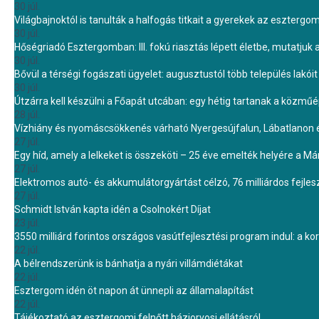
30 júl.
Világbajnoktól is tanulták a halfogás titkait a gyerekek az eszterg
30 júl.
Hőségriadó Esztergomban: III. fokú riasztás lépett életbe, mutatjuk
30 júl.
Bővül a térségi fogászati ügyelet: augusztustól több település lakó
30 júl.
Útzárra kell készülni a Főapát utcában: egy hétig tartanak a közmű
28 júl.
Vízhiány és nyomáscsökkenés várható Nyergesújfalun, Lábatlanon 
27 júl.
Egy híd, amely a lelkeket is összeköti – 25 éve emelték helyére a Mári
27 júl.
Elektromos autó- és akkumulátorgyártást célzó, 76 milliárdos fejl
27 júl.
Schmidt István kapta idén a Csolnokért Díjat
23 júl.
3550 milliárd forintos országos vasútfejlesztési program indul: a k
22 júl.
A bélrendszerünk is bánhatja a nyári villámdiétákat
22 júl.
Esztergom idén öt napon át ünnepli az államalapítást
22 júl.
Tájékoztató az esztergomi felnőtt háziorvosi ellátásról