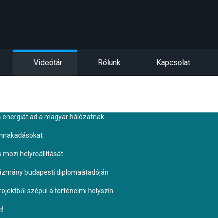
Videótár
Rólunk
Kapcsolat
s energiát ad a magyar hálózatnak
ennakadásokat
s mozi helyreállítását
Pázmány budapesti diplomaátadóján
ojektből szépül a történelmi helyszín
n!