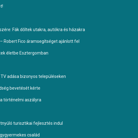
t!
ére: Fák dőltek utakra, autókra és házakra
– Robert Fico áramsegítséget ajánlott fel
ptek életbe Esztergomban
TV adása bizonyos településeken
dség bevetését kérte
 a történelmi aszályra
yúló turisztikai fejlesztés indul
négygyermekes család