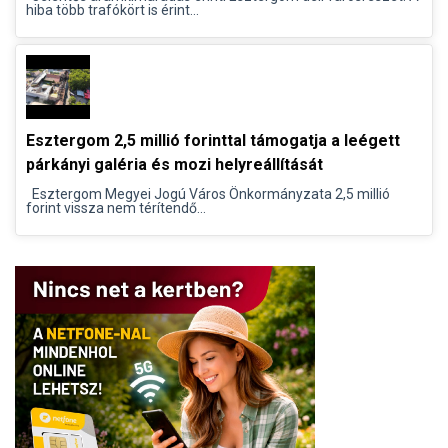
hiba több trafókört is érint...
Esztergom 2,5 millió forinttal támogatja a leégett
párkányi galéria és mozi helyreállítását
Esztergom Megyei Jogú Város Önkormányzata 2,5 millió
forint vissza nem térítendő...