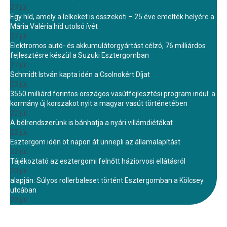
27 júl.
Egy híd, amely a lelkeket is összeköti – 25 éve emelték helyére a
Mária Valéria híd utolsó ívét
27 júl.
Elektromos autó- és akkumulátorgyártást célzó, 76 milliárdos
fejlesztésre készül a Suzuki Esztergomban
27 júl.
Schmidt István kapta idén a Csolnokért Díjat
23 júl.
3550 milliárd forintos országos vasútfejlesztési program indul: a
kormány új korszakot nyit a magyar vasút történetében
22 júl.
A bélrendszerünk is bánhatja a nyári villámdiétákat
22 júl.
Esztergom idén öt napon át ünnepli az államalapítást
22 júl.
Tájékoztató az esztergomi felnőtt háziorvosi ellátásról
20 júl.
alapján: Súlyos rollerbaleset történt Esztergomban a Kölcsey
utcában
20 júl.