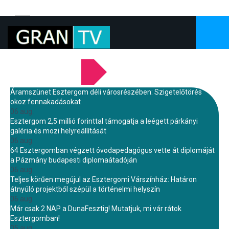
LEGFRISSEBB HÍREINK
Áramszünet Esztergom déli városrészében: Szigetelőtörés
okoz fennakadásokat
06 aug.
Esztergom 2,5 millió forinttal támogatja a leégett párkányi
galéria és mozi helyreállítását
06 aug.
64 Esztergomban végzett óvodapedagógus vette át diplomáját
a Pázmány budapesti diplomaátadóján
06 aug.
Teljes körűen megújul az Esztergomi Várszínház: Határon
átnyúló projektből szépül a történelmi helyszín
06 aug.
Már csak 2 NAP a DunaFesztig! Mutatjuk, mi vár rátok
Esztergomban!
05 aug.