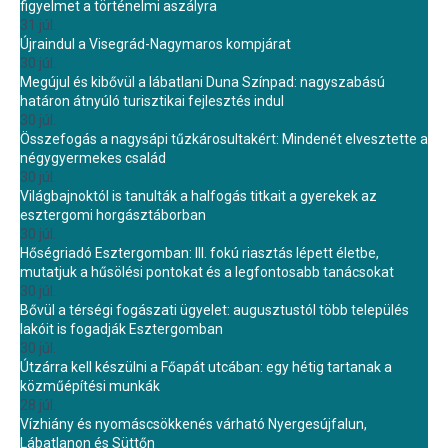
figyelmet a történelmi aszályra
31 júl.
Újraindul a Visegrád-Nagymaros kompjárat
30 júl.
Megújul és kibővül a lábatlani Duna Színpad: nagyszabású
határon átnyúló turisztikai fejlesztés indul
30 júl.
Összefogás a nagysápi tűzkárosultakért: Mindenét elvesztette a
négygyermekes család
30 júl.
Világbajnoktól is tanulták a halfogás titkait a gyerekek az
esztergomi horgásztáborban
30 júl.
Hőségriadó Esztergomban: III. fokú riasztás lépett életbe,
mutatjuk a hűsölési pontokat és a legfontosabb tanácsokat
30 júl.
Bővül a térségi fogászati ügyelet: augusztustól több település
lakóit is fogadják Esztergomban
30 júl.
Útzárra kell készülni a Főapát utcában: egy hétig tartanak a
közműépítési munkák
28 júl.
Vízhiány és nyomáscsökkenés várható Nyergesújfalun,
Lábatlanon és Süttőn