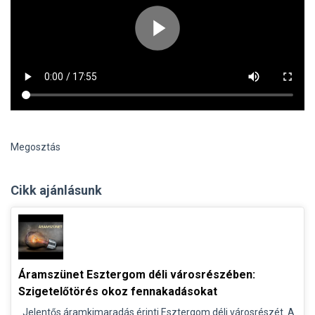
Megosztás
Cikk ajánlásunk
Áramszünet Esztergom déli városrészében:
Szigetelőtörés okoz fennakadásokat
Jelentős áramkimaradás érinti Esztergom déli városrészét. A