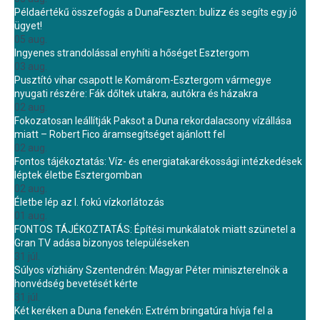
Példaértékű összefogás a DunaFeszten: bulizz és segíts egy jó
ügyet!
05 aug.
Ingyenes strandolással enyhíti a hőséget Esztergom
03 aug.
Pusztító vihar csapott le Komárom-Esztergom vármegye
nyugati részére: Fák dőltek utakra, autókra és házakra
02 aug.
Fokozatosan leállítják Paksot a Duna rekordalacsony vízállása
miatt – Robert Fico áramsegítséget ajánlott fel
02 aug.
Fontos tájékoztatás: Víz- és energiatakarékossági intézkedések
léptek életbe Esztergomban
02 aug.
Életbe lép az I. fokú vízkorlátozás
01 aug.
FONTOS TÁJÉKOZTATÁS: Építési munkálatok miatt szünetel a
Gran TV adása bizonyos településeken
31 júl.
Súlyos vízhiány Szentendrén: Magyar Péter miniszterelnök a
honvédség bevetését kérte
31 júl.
Két keréken a Duna fenekén: Extrém bringatúra hívja fel a