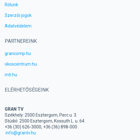
Rólunk
Szerzői jogok
Adatvédelem
PARTNEREINK
grancomp.hu
okoscentrum.hu
mti.hu
ELÉRHETŐSÉGEINK
GRAN TV
Székhely: 2500 Esztergom, Perc u. 3.
Stúdió: 2500 Esztergom, Kossuth L. u. 64.
+36 (30) 626-3000, +36 (36) 898-000
info@grantv.hu