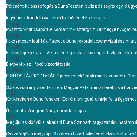
05 aug.
Példaértékű összefogás a DunaFeszten: bulizz és segíts egy jó ügye
05 aug.
Ingyenes strandolással enyhíti a hőséget Esztergom
03 aug.
Pusztító vihar csapott le Komárom-Esztergom vármegye nyugati rész
02 aug.
Fokozatosan leállítják Paksot a Duna rekordalacsony vízállása miatt 
02 aug.
Fontos tájékoztatás: Víz- és energiatakarékossági intézkedések lé
02 aug.
Életbe lép az I. fokú vízkorlátozás
01 aug.
FONTOS TÁJÉKOZTATÁS: Építési munkálatok miatt szünetel a Gran 
31 júl.
Súlyos vízhiány Szentendrén: Magyar Péter miniszterelnök a honvé
31 júl.
Két keréken a Duna fenekén: Extrém bringatúra hívja fel a figyelmet
31 júl.
Újraindul a Visegrád-Nagymaros kompjárat
30 júl.
Megújul és kibővül a lábatlani Duna Színpad: nagyszabású határon átn
30 júl.
Összefogás a nagysápi tűzkárosultakért: Mindenét elvesztette a 