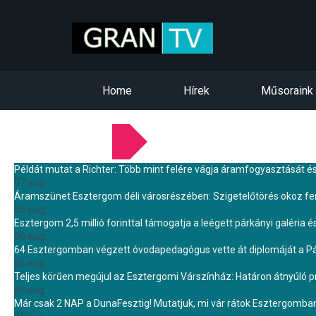
Home
Hírek
Műsoraink
LEGFRISSEBB HÍREINK
Példát mutat a Richter: Több mint felére vágja áramfogyasztását é
07 aug.
Áramszünet Esztergom déli városrészében: Szigetelőtörés okoz f
06 aug.
Esztergom 2,5 millió forinttal támogatja a leégett párkányi galéria é
06 aug.
64 Esztergomban végzett óvodapedagógus vette át diplomáját a 
06 aug.
Teljes körűen megújul az Esztergomi Várszínház: Határon átnyúló pr
06 aug.
Már csak 2 NAP a DunaFesztig! Mutatjuk, mi vár rátok Esztergomba