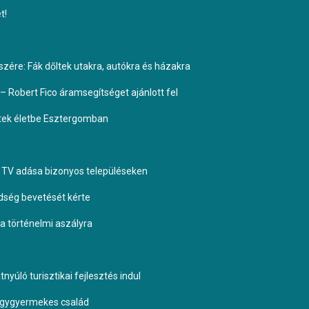
t!
ére: Fák dőltek utakra, autókra és házakra
– Robert Fico áramsegítséget ajánlott fel
ptek életbe Esztergomban
TV adása bizonyos településeken
dség bevetését kérte
 a történelmi aszályra
yúló turisztikai fejlesztés indul
négygyermekes család