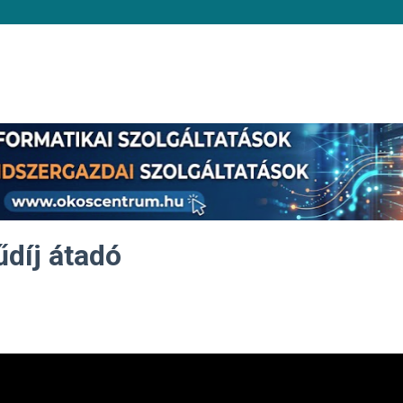
űdíj átadó