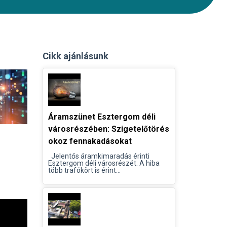
Cikk ajánlásunk
Áramszünet Esztergom déli
városrészében: Szigetelőtörés
okoz fennakadásokat
Jelentős áramkimaradás érinti
Esztergom déli városrészét. A hiba
több trafókört is érint...