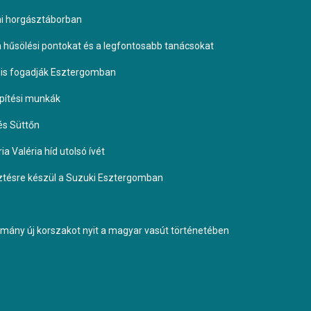
omi horgásztáborban
 a hűsölési pontokat és a legfontosabb tanácsokat
it is fogadják Esztergomban
építési munkák
és Süttőn
a Valéria híd utolsó ívét
esztésre készül a Suzuki Esztergomban
ormány új korszakot nyit a magyar vasút történetében