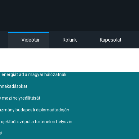
Videótár
Rólunk
Kapcsolat
s energiát ad a magyar hálózatnak
ennakadásokat
s mozi helyreállítását
Pázmány budapesti diplomaátadóján
ojektből szépül a történelmi helyszín
n!