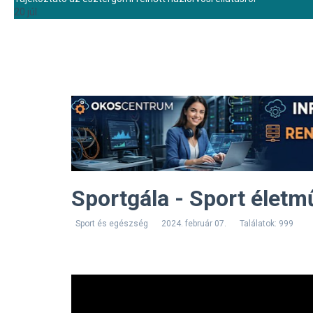
20 júl.
Sportgála - Sport életm
Sport és egészség
2024. február 07.
Találatok: 999