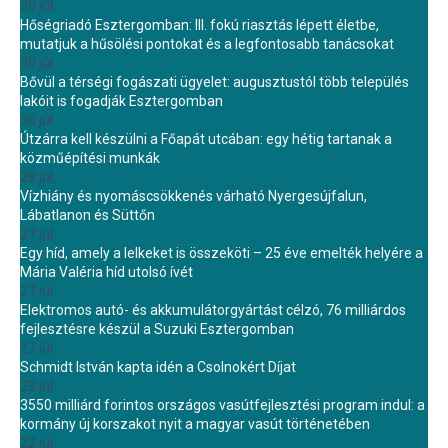
30 júl.
Hőségriadó Esztergomban: III. fokú riasztás lépett életbe,
mutatjuk a hűsölési pontokat és a legfontosabb tanácsokat
30 júl.
Bővül a térségi fogászati ügyelet: augusztustól több település
lakóit is fogadják Esztergomban
30 júl.
Útzárra kell készülni a Főapát utcában: egy hétig tartanak a
közműépítési munkák
28 júl.
Vízhiány és nyomáscsökkenés várható Nyergesújfalun,
Lábatlanon és Süttőn
27 júl.
Egy híd, amely a lelkeket is összeköti – 25 éve emelték helyére a
Mária Valéria híd utolsó ívét
27 júl.
Elektromos autó- és akkumulátorgyártást célzó, 76 milliárdos
fejlesztésre készül a Suzuki Esztergomban
27 júl.
Schmidt István kapta idén a Csolnokért Díjat
23 júl.
3550 milliárd forintos országos vasútfejlesztési program indul: a
kormány új korszakot nyit a magyar vasút történetében
22 júl.