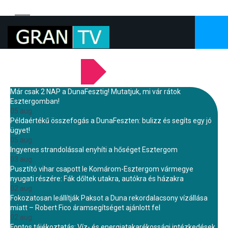
LEGFRISSEBB HÍREINK
Már csak 2 NAP a DunaFesztig! Mutatjuk, mi vár rátok
Esztergomban!
05 aug.
Példaértékű összefogás a DunaFeszten: bulizz és segíts egy jó
ügyet!
05 aug.
Ingyenes strandolással enyhíti a hőséget Esztergom
03 aug.
Pusztító vihar csapott le Komárom-Esztergom vármegye
nyugati részére: Fák dőltek utakra, autókra és házakra
02 aug.
Fokozatosan leállítják Paksot a Duna rekordalacsony vízállása
miatt – Robert Fico áramsegítséget ajánlott fel
02 aug.
Fontos tájékoztatás: Víz- és energiatakarékossági intézkedések