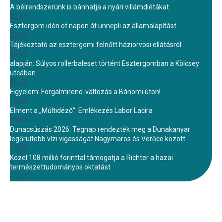
A bélrendszerünk is bánhatja a nyári villámdiétákat
22 júl.
Esztergom idén öt napon át ünnepli az államalapítást
22 júl.
Tájékoztató az esztergomi felnőtt háziorvosi ellátásról
20 júl.
alapján: Súlyos rollerbaleset történt Esztergomban a Kölcsey
utcában
20 júl.
Figyelem: Forgalmirend-változás a Bánomi úton!
16 júl.
Elment a „Múltidéző”: Emlékezés Labor Lacira
13 júl.
Dunacsúszás 2026: Tegnap rendezték meg a Dunakanyar
legőrültebb vízi vigasságát Nagymaros és Verőce között
12 júl.
Közel 108 millió forinttal támogatja a Richter a hazai
természettudományos oktatást
11 júl.