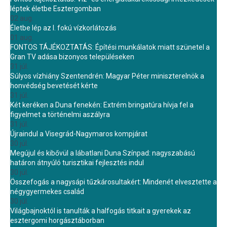
léptek életbe Esztergomban
02 aug.
Életbe lép az I. fokú vízkorlátozás
01 aug.
FONTOS TÁJÉKOZTATÁS: Építési munkálatok miatt szünetel a
Gran TV adása bizonyos településeken
31 júl.
Súlyos vízhiány Szentendrén: Magyar Péter miniszterelnök a
honvédség bevetését kérte
31 júl.
Két keréken a Duna fenekén: Extrém bringatúra hívja fel a
figyelmet a történelmi aszályra
31 júl.
Újraindul a Visegrád-Nagymaros kompjárat
30 júl.
Megújul és kibővül a lábatlani Duna Színpad: nagyszabású
határon átnyúló turisztikai fejlesztés indul
30 júl.
Összefogás a nagysápi tűzkárosultakért: Mindenét elvesztette a
négygyermekes család
30 júl.
Világbajnoktól is tanulták a halfogás titkait a gyerekek az
esztergomi horgásztáborban