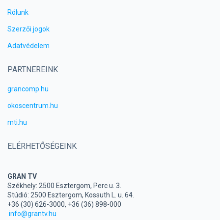
Rólunk
Szerzői jogok
Adatvédelem
PARTNEREINK
grancomp.hu
okoscentrum.hu
mti.hu
ELÉRHETŐSÉGEINK
GRAN TV
Székhely: 2500 Esztergom, Perc u. 3.
Stúdió: 2500 Esztergom, Kossuth L. u. 64.
+36 (30) 626-3000, +36 (36) 898-000
info@grantv.hu