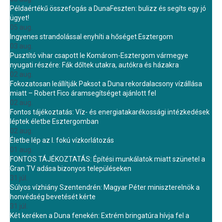
Példaértékű összefogás a DunaFeszten: bulizz és segíts egy jó
ügyet!
05 aug.
Ingyenes strandolással enyhíti a hőséget Esztergom
03 aug.
Pusztító vihar csapott le Komárom-Esztergom vármegye
nyugati részére: Fák dőltek utakra, autókra és házakra
02 aug.
Fokozatosan leállítják Paksot a Duna rekordalacsony vízállása
miatt – Robert Fico áramsegítséget ajánlott fel
02 aug.
Fontos tájékoztatás: Víz- és energiatakarékossági intézkedések
léptek életbe Esztergomban
02 aug.
Életbe lép az I. fokú vízkorlátozás
01 aug.
FONTOS TÁJÉKOZTATÁS: Építési munkálatok miatt szünetel a
Gran TV adása bizonyos településeken
31 júl.
Súlyos vízhiány Szentendrén: Magyar Péter miniszterelnök a
honvédség bevetését kérte
31 júl.
Két keréken a Duna fenekén: Extrém bringatúra hívja fel a