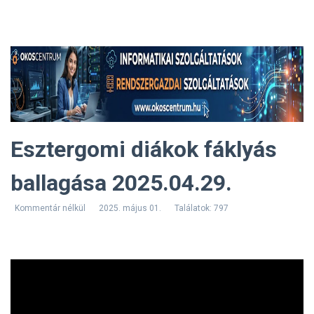
Esztergomi diákok fáklyás
ballagása 2025.04.29.
Kommentár nélkül
2025. május 01.
Találatok: 797