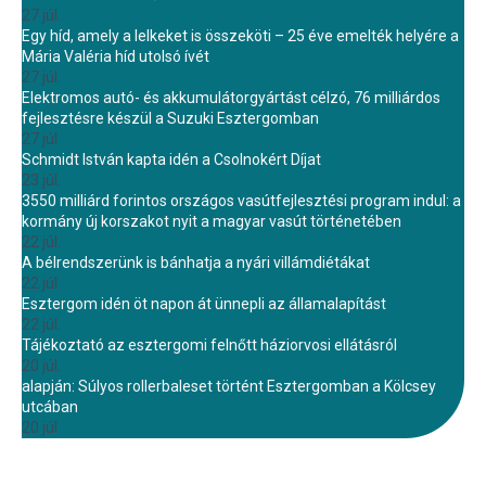
27 júl.
Egy híd, amely a lelkeket is összeköti – 25 éve emelték helyére a
Mária Valéria híd utolsó ívét
27 júl.
Elektromos autó- és akkumulátorgyártást célzó, 76 milliárdos
fejlesztésre készül a Suzuki Esztergomban
27 júl.
Schmidt István kapta idén a Csolnokért Díjat
23 júl.
3550 milliárd forintos országos vasútfejlesztési program indul: a
kormány új korszakot nyit a magyar vasút történetében
22 júl.
A bélrendszerünk is bánhatja a nyári villámdiétákat
22 júl.
Esztergom idén öt napon át ünnepli az államalapítást
22 júl.
Tájékoztató az esztergomi felnőtt háziorvosi ellátásról
20 júl.
alapján: Súlyos rollerbaleset történt Esztergomban a Kölcsey
utcában
20 júl.