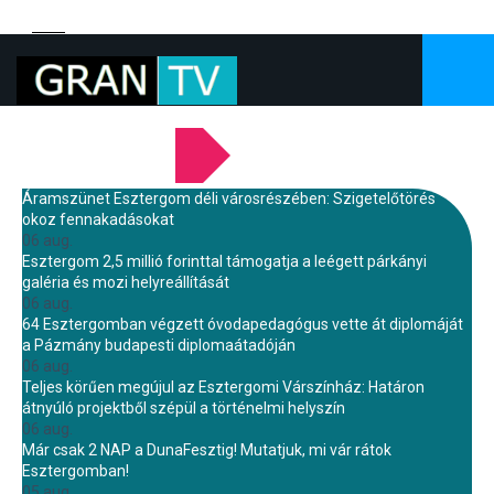
LEGFRISSEBB HÍREINK
Áramszünet Esztergom déli városrészében: Szigetelőtörés
okoz fennakadásokat
06 aug.
Esztergom 2,5 millió forinttal támogatja a leégett párkányi
galéria és mozi helyreállítását
06 aug.
64 Esztergomban végzett óvodapedagógus vette át diplomáját
a Pázmány budapesti diplomaátadóján
06 aug.
Teljes körűen megújul az Esztergomi Várszínház: Határon
átnyúló projektből szépül a történelmi helyszín
06 aug.
Már csak 2 NAP a DunaFesztig! Mutatjuk, mi vár rátok
Esztergomban!
05 aug.