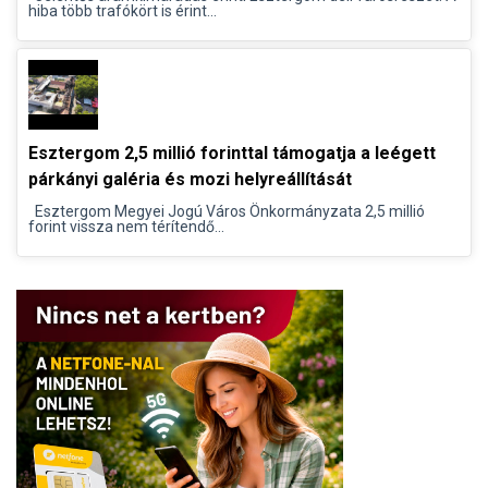
hiba több trafókört is érint...
Esztergom 2,5 millió forinttal támogatja a leégett
párkányi galéria és mozi helyreállítását
Esztergom Megyei Jogú Város Önkormányzata 2,5 millió
forint vissza nem térítendő...