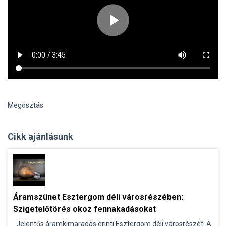
Megosztás
Cikk ajánlásunk
Áramszünet Esztergom déli városrészében:
Szigetelőtörés okoz fennakadásokat
Jelentős áramkimaradás érinti Esztergom déli városrészét. A