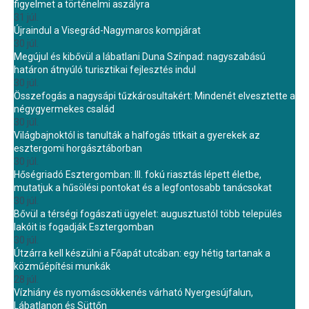
figyelmet a történelmi aszályra
31 júl.
Újraindul a Visegrád-Nagymaros kompjárat
30 júl.
Megújul és kibővül a lábatlani Duna Színpad: nagyszabású
határon átnyúló turisztikai fejlesztés indul
30 júl.
Összefogás a nagysápi tűzkárosultakért: Mindenét elvesztette a
négygyermekes család
30 júl.
Világbajnoktól is tanulták a halfogás titkait a gyerekek az
esztergomi horgásztáborban
30 júl.
Hőségriadó Esztergomban: III. fokú riasztás lépett életbe,
mutatjuk a hűsölési pontokat és a legfontosabb tanácsokat
30 júl.
Bővül a térségi fogászati ügyelet: augusztustól több település
lakóit is fogadják Esztergomban
30 júl.
Útzárra kell készülni a Főapát utcában: egy hétig tartanak a
közműépítési munkák
28 júl.
Vízhiány és nyomáscsökkenés várható Nyergesújfalun,
Lábatlanon és Süttőn