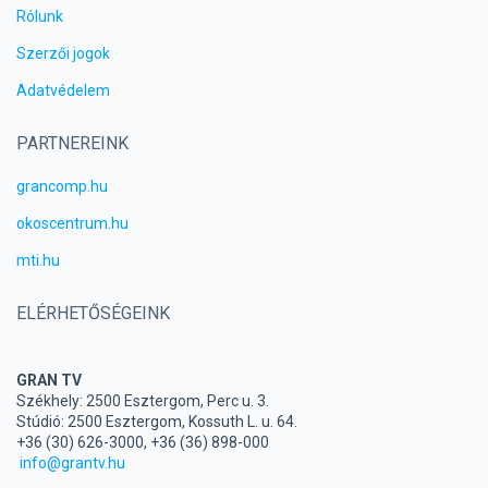
Rólunk
Szerzői jogok
Adatvédelem
PARTNEREINK
grancomp.hu
okoscentrum.hu
mti.hu
ELÉRHETŐSÉGEINK
GRAN TV
Székhely: 2500 Esztergom, Perc u. 3.
Stúdió: 2500 Esztergom, Kossuth L. u. 64.
+36 (30) 626-3000, +36 (36) 898-000
info@grantv.hu