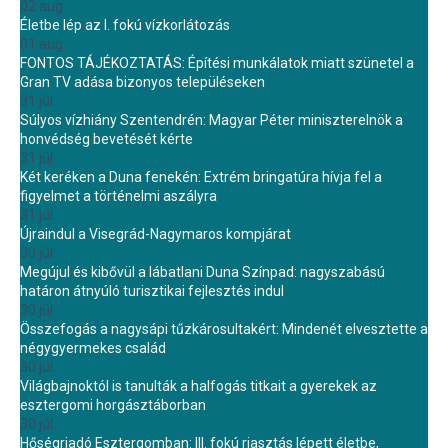
02 aug.
Életbe lép az I. fokú vízkorlátozás
01 aug.
FONTOS TÁJÉKOZTATÁS: Építési munkálatok miatt szünetel a
Gran TV adása bizonyos településeken
31 júl.
Súlyos vízhiány Szentendrén: Magyar Péter miniszterelnök a
honvédség bevetését kérte
31 júl.
Két keréken a Duna fenekén: Extrém bringatúra hívja fel a
figyelmet a történelmi aszályra
31 júl.
Újraindul a Visegrád-Nagymaros kompjárat
30 júl.
Megújul és kibővül a lábatlani Duna Színpad: nagyszabású
határon átnyúló turisztikai fejlesztés indul
30 júl.
Összefogás a nagysápi tűzkárosultakért: Mindenét elvesztette a
négygyermekes család
30 júl.
Világbajnoktól is tanulták a halfogás titkait a gyerekek az
esztergomi horgásztáborban
30 júl.
Hőségriadó Esztergomban: III. fokú riasztás lépett életbe,