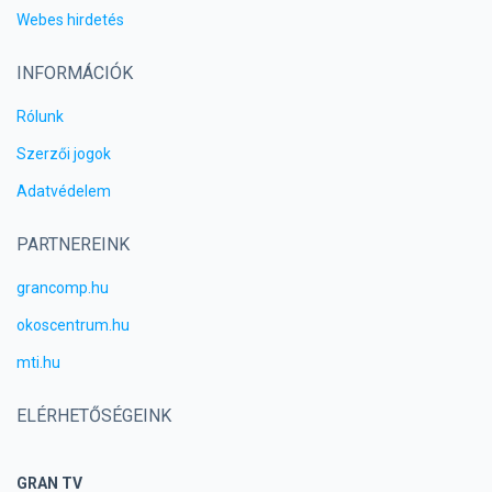
Webes hirdetés
INFORMÁCIÓK
Rólunk
Szerzői jogok
Adatvédelem
PARTNEREINK
grancomp.hu
okoscentrum.hu
mti.hu
ELÉRHETŐSÉGEINK
GRAN TV