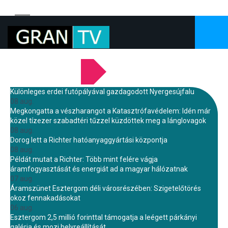
LEGFRISSEBB HÍREINK
Különleges erdei futópályával gazdagodott Nyergesújfalu
08 aug.
Megkongatta a vészharangot a Katasztrófavédelem: Idén már
közel tízezer szabadtéri tűzzel küzdöttek meg a lánglovagok
08 aug.
Dorog lett a Richter hatóanyaggyártási központja
08 aug.
Példát mutat a Richter: Több mint felére vágja
áramfogyasztását és energiát ad a magyar hálózatnak
07 aug.
Áramszünet Esztergom déli városrészében: Szigetelőtörés
okoz fennakadásokat
06 aug.
Esztergom 2,5 millió forinttal támogatja a leégett párkányi
galéria és mozi helyreállítását