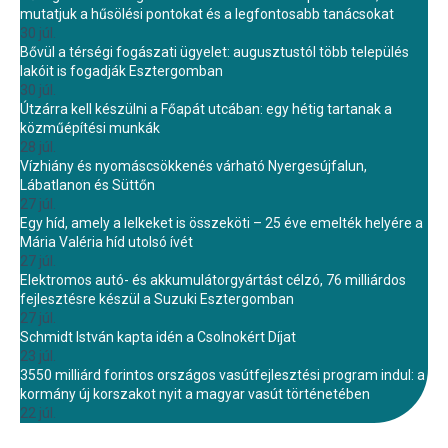
mutatjuk a hűsölési pontokat és a legfontosabb tanácsokat
30 júl.
Bővül a térségi fogászati ügyelet: augusztustól több település
lakóit is fogadják Esztergomban
30 júl.
Útzárra kell készülni a Főapát utcában: egy hétig tartanak a
közműépítési munkák
28 júl.
Vízhiány és nyomáscsökkenés várható Nyergesújfalun,
Lábatlanon és Süttőn
27 júl.
Egy híd, amely a lelkeket is összeköti – 25 éve emelték helyére a
Mária Valéria híd utolsó ívét
27 júl.
Elektromos autó- és akkumulátorgyártást célzó, 76 milliárdos
fejlesztésre készül a Suzuki Esztergomban
27 júl.
Schmidt István kapta idén a Csolnokért Díjat
23 júl.
3550 milliárd forintos országos vasútfejlesztési program indul: a
kormány új korszakot nyit a magyar vasút történetében
22 júl.