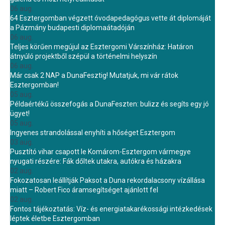
06 aug.
64 Esztergomban végzett óvodapedagógus vette át diplomáját
a Pázmány budapesti diplomaátadóján
06 aug.
Teljes körűen megújul az Esztergomi Várszínház: Határon
átnyúló projektből szépül a történelmi helyszín
06 aug.
Már csak 2 NAP a DunaFesztig! Mutatjuk, mi vár rátok
Esztergomban!
05 aug.
Példaértékű összefogás a DunaFeszten: bulizz és segíts egy jó
ügyet!
05 aug.
Ingyenes strandolással enyhíti a hőséget Esztergom
03 aug.
Pusztító vihar csapott le Komárom-Esztergom vármegye
nyugati részére: Fák dőltek utakra, autókra és házakra
02 aug.
Fokozatosan leállítják Paksot a Duna rekordalacsony vízállása
miatt – Robert Fico áramsegítséget ajánlott fel
02 aug.
Fontos tájékoztatás: Víz- és energiatakarékossági intézkedések
léptek életbe Esztergomban