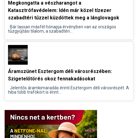
Megkongatta a vészharangot a
Katasztrófavédelem: Idén már közel tízezer
szabadtéri tűzzel küzdöttek meg a lánglovagok
Bár lassan másfél hónapja érvényben van az országos
tűzgyújtási tilalom, a szabadtéri...
Áramszünet Esztergom déli városrészében:
Szigetelőtörés okoz fennakadásokat
Jelentős áramkimaradás érinti Esztergom déli városrészét. A
hiba több trafókört is érint...