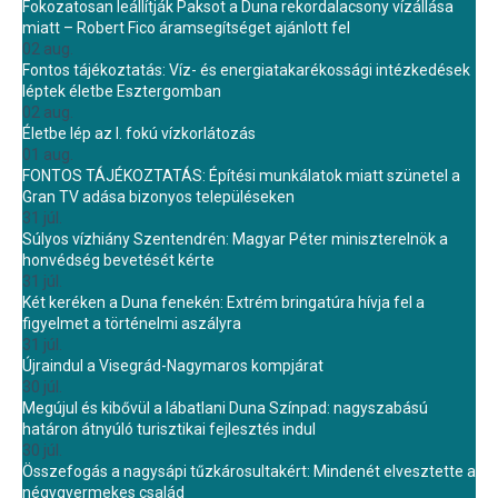
Fokozatosan leállítják Paksot a Duna rekordalacsony vízállása
miatt – Robert Fico áramsegítséget ajánlott fel
02 aug.
Fontos tájékoztatás: Víz- és energiatakarékossági intézkedések
léptek életbe Esztergomban
02 aug.
Életbe lép az I. fokú vízkorlátozás
01 aug.
FONTOS TÁJÉKOZTATÁS: Építési munkálatok miatt szünetel a
Gran TV adása bizonyos településeken
31 júl.
Súlyos vízhiány Szentendrén: Magyar Péter miniszterelnök a
honvédség bevetését kérte
31 júl.
Két keréken a Duna fenekén: Extrém bringatúra hívja fel a
figyelmet a történelmi aszályra
31 júl.
Újraindul a Visegrád-Nagymaros kompjárat
30 júl.
Megújul és kibővül a lábatlani Duna Színpad: nagyszabású
határon átnyúló turisztikai fejlesztés indul
30 júl.
Összefogás a nagysápi tűzkárosultakért: Mindenét elvesztette a
négygyermekes család