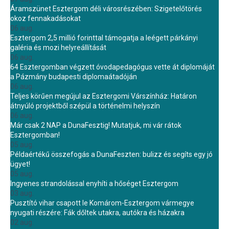
Áramszünet Esztergom déli városrészében: Szigetelőtörés
okoz fennakadásokat
06 aug.
Esztergom 2,5 millió forinttal támogatja a leégett párkányi
galéria és mozi helyreállítását
06 aug.
64 Esztergomban végzett óvodapedagógus vette át diplomáját
a Pázmány budapesti diplomaátadóján
06 aug.
Teljes körűen megújul az Esztergomi Várszínház: Határon
átnyúló projektből szépül a történelmi helyszín
06 aug.
Már csak 2 NAP a DunaFesztig! Mutatjuk, mi vár rátok
Esztergomban!
05 aug.
Példaértékű összefogás a DunaFeszten: bulizz és segíts egy jó
ügyet!
05 aug.
Ingyenes strandolással enyhíti a hőséget Esztergom
03 aug.
Pusztító vihar csapott le Komárom-Esztergom vármegye
nyugati részére: Fák dőltek utakra, autókra és házakra
02 aug.