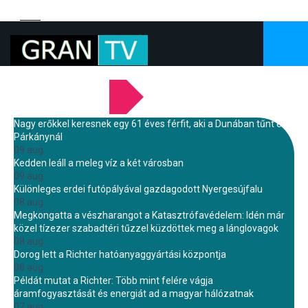
LEGFRISSEBB HÍREINK
Nagy erőkkel keresnek egy 61 éves férfit, aki a Dunában tűnt el
Párkánynál
09 aug.
Kedden leáll a meleg víz a két városban
09 aug.
Különleges erdei futópályával gazdagodott Nyergesújfalu
08 aug.
Megkongatta a vészharangot a Katasztrófavédelem: Idén már
közel tízezer szabadtéri tűzzel küzdöttek meg a lánglovagok
08 aug.
Dorog lett a Richter hatóanyaggyártási központja
08 aug.
Példát mutat a Richter: Több mint felére vágja
áramfogyasztását és energiát ad a magyar hálózatnak
07 aug.