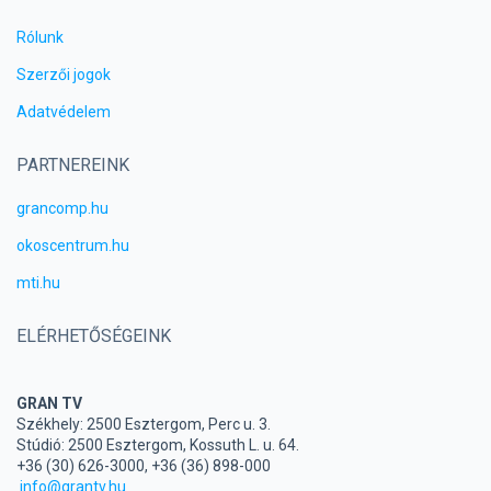
Rólunk
Szerzői jogok
Adatvédelem
PARTNEREINK
grancomp.hu
okoscentrum.hu
mti.hu
ELÉRHETŐSÉGEINK
GRAN TV
Székhely: 2500 Esztergom, Perc u. 3.
Stúdió: 2500 Esztergom, Kossuth L. u. 64.
+36 (30) 626-3000, +36 (36) 898-000
info@grantv.hu