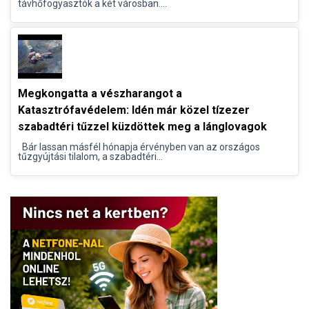
távhőfogyasztók a két városban....
Megkongatta a vészharangot a
Katasztrófavédelem: Idén már közel tízezer
szabadtéri tűzzel küzdöttek meg a lánglovagok
Bár lassan másfél hónapja érvényben van az országos
tűzgyújtási tilalom, a szabadtéri...