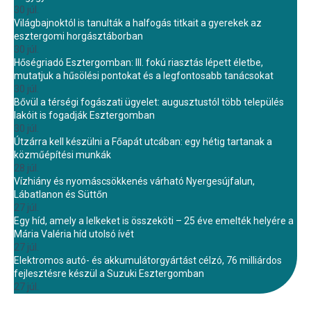
30 júl.
Világbajnoktól is tanulták a halfogás titkait a gyerekek az
esztergomi horgásztáborban
30 júl.
Hőségriadó Esztergomban: III. fokú riasztás lépett életbe,
mutatjuk a hűsölési pontokat és a legfontosabb tanácsokat
30 júl.
Bővül a térségi fogászati ügyelet: augusztustól több település
lakóit is fogadják Esztergomban
30 júl.
Útzárra kell készülni a Főapát utcában: egy hétig tartanak a
közműépítési munkák
28 júl.
Vízhiány és nyomáscsökkenés várható Nyergesújfalun,
Lábatlanon és Süttőn
27 júl.
Egy híd, amely a lelkeket is összeköti – 25 éve emelték helyére a
Mária Valéria híd utolsó ívét
27 júl.
Elektromos autó- és akkumulátorgyártást célzó, 76 milliárdos
fejlesztésre készül a Suzuki Esztergomban
27 júl.