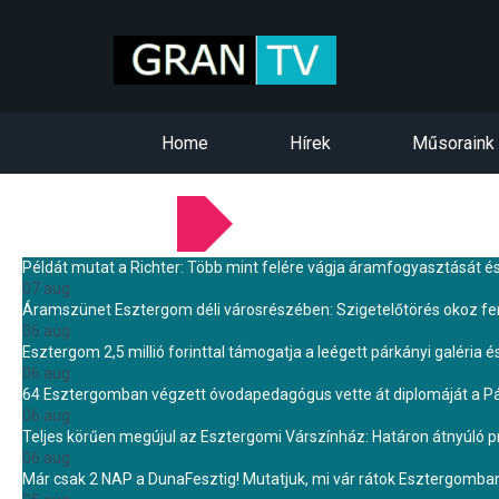
Home
Hírek
Műsoraink
LEGFRISSEBB HÍREINK
Példát mutat a Richter: Több mint felére vágja áramfogyasztását é
07 aug.
Áramszünet Esztergom déli városrészében: Szigetelőtörés okoz f
06 aug.
Esztergom 2,5 millió forinttal támogatja a leégett párkányi galéria é
06 aug.
64 Esztergomban végzett óvodapedagógus vette át diplomáját a 
06 aug.
Teljes körűen megújul az Esztergomi Várszínház: Határon átnyúló pr
06 aug.
Már csak 2 NAP a DunaFesztig! Mutatjuk, mi vár rátok Esztergomba