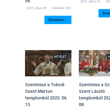
06.
2025. július 05.
Tal
2025. július 08.
Találatok: 423
Bőve
Bővebben ...
HIT-ÉLET
H
Szentmise a Tokodi
Szentmise a Sz
Szent Márton
Szent László
templomból 2025. 06.
templomból 202
15.
08.