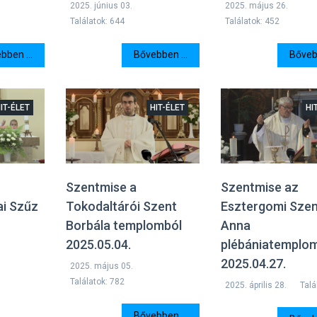
2025. június 03.
2025. május 26.
Találatok: 644
Találatok: 452
bben ...
Bővebben ...
Bővebb
IT-ÉLET
HIT-ÉLET
HI
Szentmise a
Szentmise az
i Szűz
Tokodaltárói Szent
Esztergomi Sze
Borbála templomból
Anna
2025.05.04.
plébániatemplo
2025.04.27.
2025. május 05.
Találatok: 782
2025. április 28.
Talá
Bővebben ...