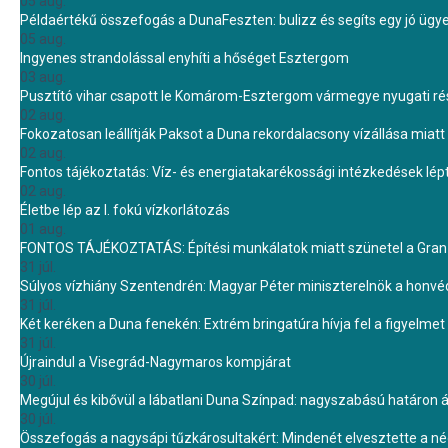
05 aug.
Példaértékű összefogás a DunaFeszten: bulizz és segíts egy jó ügye
05 aug.
Ingyenes strandolással enyhíti a hőséget Esztergom
03 aug.
Pusztító vihar csapott le Komárom-Esztergom vármegye nyugati rész
02 aug.
Fokozatosan leállítják Paksot a Duna rekordalacsony vízállása miatt 
02 aug.
Fontos tájékoztatás: Víz- és energiatakarékossági intézkedések lé
02 aug.
Életbe lép az I. fokú vízkorlátozás
01 aug.
FONTOS TÁJÉKOZTATÁS: Építési munkálatok miatt szünetel a Gran 
31 júl.
Súlyos vízhiány Szentendrén: Magyar Péter miniszterelnök a honvé
31 júl.
Két keréken a Duna fenekén: Extrém bringatúra hívja fel a figyelmet
31 júl.
Újraindul a Visegrád-Nagymaros kompjárat
30 júl.
Megújul és kibővül a lábatlani Duna Színpad: nagyszabású határon átn
30 júl.
Összefogás a nagysápi tűzkárosultakért: Mindenét elvesztette a 