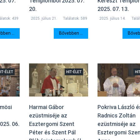
5. 07.
Templomból 2025. 07.
Kereszt Templo
20.
2025. 07. 13.
álatok: 439
2025. július 21.
Találatok: 589
2025. július 14.
Talá
bben ...
Bővebben ...
Bővebb
IT-ÉLET
HIT-ÉLET
HI
ömösi
Harmai Gábor
Pokriva László é
ezüstmiséje az
Radnics Zoltán
025. 06.
Esztergomi Szent
ezüstmiséje az
Péter és Szent Pál
Esztergomi Sze