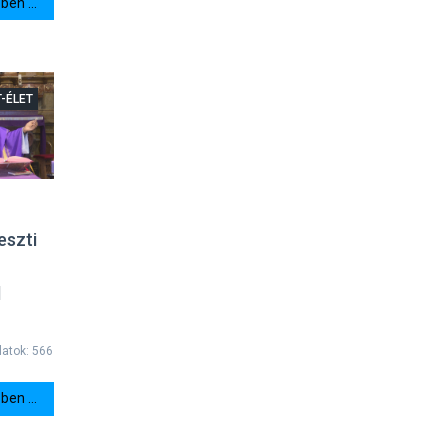
en ...
T-ÉLET
eszti
l
latok: 566
en ...