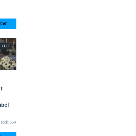
en ...
T-ÉLET
nt
mból
latok: 554