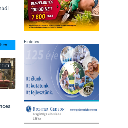
mból
Hirdetés
en ...
T-ÉLET
ences