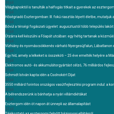
30 júl.
Világbajnoktól is tanulták a halfogás titkait a gyerekek az eszterg
30 júl.
Hőségriadó Esztergomban: III. fokú riasztás lépett életbe, mutatjuk
30 júl.
Bővül a térségi fogászati ügyelet: augusztustól több település lakó
30 júl.
Útzárra kell készülni a Főapát utcában: egy hétig tartanak a közmű
28 júl.
Vízhiány és nyomáscsökkenés várható Nyergesújfalun, Lábatlanon 
27 júl.
Egy híd, amely a lelkeket is összeköti – 25 éve emelték helyére a Mári
27 júl.
Elektromos autó- és akkumulátorgyártást célzó, 76 milliárdos fejl
27 júl.
Schmidt István kapta idén a Csolnokért Díjat
23 júl.
3550 milliárd forintos országos vasútfejlesztési program indul: a k
22 júl.
A bélrendszerünk is bánhatja a nyári villámdiétákat
22 júl.
Esztergom idén öt napon át ünnepli az államalapítást
22 júl.
Tájékoztató az esztergomi felnőtt háziorvosi ellátásról