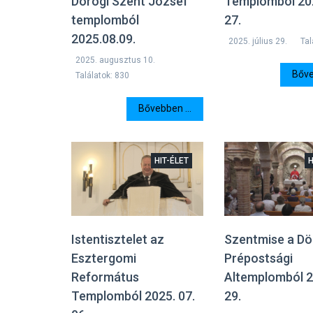
Dorogi Szent József
Templomból 202
templomból
27.
2025.08.09.
2025. július 29.
Tal
2025. augusztus 10.
Bőve
Találatok: 830
Bővebben ...
HIT-ÉLET
H
Istentisztelet az
Szentmise a D
Esztergomi
Prépostsági
Református
Altemplomból 2
Templomból 2025. 07.
29.