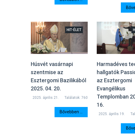
Bőve
HIT-ÉLET
H
Húsvét vasárnapi
Harmadéves te
szentmise az
hallgatók Passi
Esztergomi Bazilikából
az Esztergomi
2025. 04. 20.
Evangélikus
Templomban 20
2025. április 21.
Találatok: 760
16.
Bővebben ...
2025. április 19.
Ta
Bőve