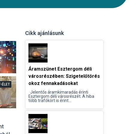
Cikk ajánlásunk
Áramszünet Esztergom déli
városrészében: Szigetelőtörés
okoz fennakadásokat
T-ÉLET
Jelentős áramkimaradás érinti
Esztergom déli városrészét. A hiba
több trafókört is érint...
nt