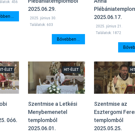
Plébániatemplomból
Anna
álatok: 456
2025.06.29.
Plébániatemplo
bben ...
2025.06.17.
2025. június 30.
Találatok: 603
2025. június 21.
Találatok: 1872
Bővebben ...
Bővebb
IT-ÉLET
HIT-ÉLET
HI
obi
Szentmise a Letkési
Szentmise az
Menybemenetel
Esztergomi Fer
5. 0ó6.
templomból
templomból
2025.06.01.
2025.05.25.