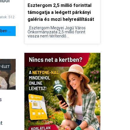
mból
Esztergom 2,5 millió forinttal
támogatja a leégett párkányi
latok: 512
galéria és mozi helyreállítását
Esztergom Megyei Jogú Város
en ...
Önkormányzata 2,5 millió forint
vissza nem térítendő...
T-ÉLET
s
nt