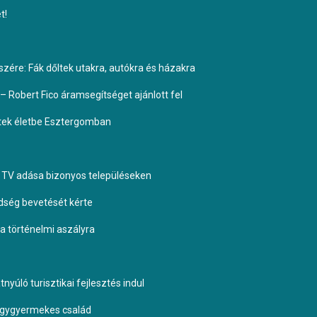
t!
ére: Fák dőltek utakra, autókra és házakra
– Robert Fico áramsegítséget ajánlott fel
ptek életbe Esztergomban
TV adása bizonyos településeken
dség bevetését kérte
 a történelmi aszályra
yúló turisztikai fejlesztés indul
négygyermekes család