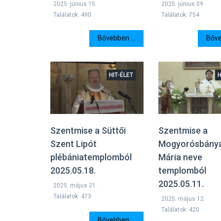
2025. június 15.
2025. június 09.
Találatok: 490
Találatok: 754
Bővebben ...
Bőve
HIT-ÉLET
H
Szentmise a Süttői
Szentmise a
Szent Lipót
Mogyorósbánya
plébániatemplomból
Mária neve
2025.05.18.
templomból
2025.05.11.
2025. május 21.
Találatok: 473
2025. május 12.
Találatok: 420
Bővebben ...