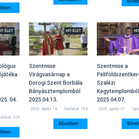
Bővebb
bben ...
IT-ÉLET
HIT-ÉLET
HI
ológus
Szentmise
Szentmise a
ójátéka
Virágvasárnap a
Péliföldszentker
Dorogi Szent Borbála
Szalézi
Bányásztemplomból
Kegytemplombó
25. 04.
2025.04.13.
2025.04.07.
2025. április 14.
Találatok: 764
2025. április 07.
Talá
lálatok: 524
Bővebben ...
Bővebb
bben ...