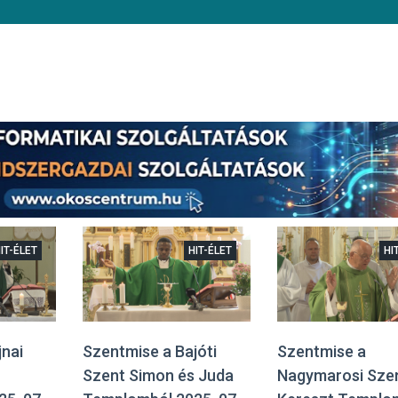
IT-ÉLET
HIT-ÉLET
HI
jnai
Szentmise a Bajóti
Szentmise a
Szent Simon és Juda
Nagymarosi Sze