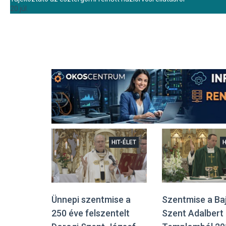
20 júl.
HIT-ÉLET
H
Ünnepi szentmise a
Szentmise a Ba
250 éve felszentelt
Szent Adalbert