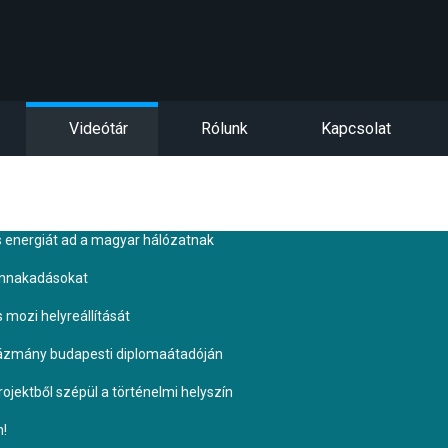
Videótár
Rólunk
Kapcsolat
s energiát ad a magyar hálózatnak
ennakadásokat
s mozi helyreállítását
Pázmány budapesti diplomaátadóján
ojektből szépül a történelmi helyszín
n!