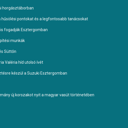
omi horgásztáborban
 a hűsölési pontokat és a legfontosabb tanácsokat
it is fogadják Esztergomban
építési munkák
és Süttőn
a Valéria híd utolsó ívét
esztésre készül a Suzuki Esztergomban
ormány új korszakot nyit a magyar vasút történetében