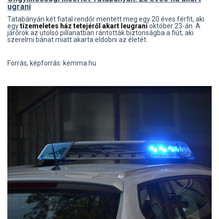
ugrani
Tatabányán két fiatal rendőr mentett meg egy 20 éves férfit, aki
egy
tízemeletes ház tetejéről akart leugrani
október 23-án. A
járőrök az utolsó pillanatban rántották biztonságba a fiút, aki
szerelmi bánat miatt akarta eldobni az életét.
Forrás, képforrás: kemma.hu