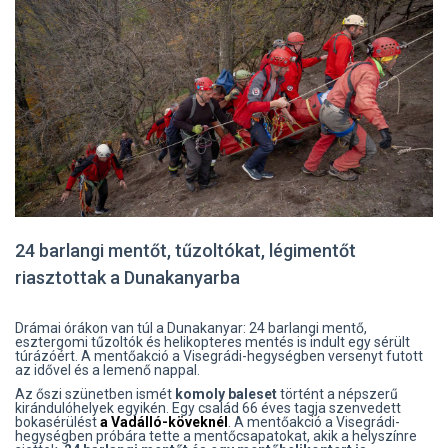
24 barlangi mentőt, tűzoltókat, légimentőt
riasztottak a Dunakanyarba
Drámai órákon van túl a Dunakanyar: 24 barlangi mentő,
esztergomi tűzoltók és helikopteres mentés is indult egy sérült
túrázóért. A mentőakció a Visegrádi-hegységben versenyt futott
az idővel és a lemenő nappal.
Az őszi szünetben ismét
komoly baleset
történt a népszerű
kirándulóhelyek egyikén. Egy család 66 éves tagja szenvedett
bokasérülést
a Vadálló-köveknél
. A mentőakció a Visegrádi-
hegységben próbára tette a mentőcsapatokat, akik a helyszínre