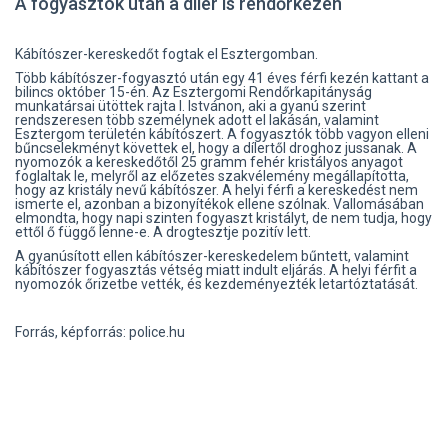
A fogyasztók után a díler is rendőrkézen
Kábítószer-kereskedőt fogtak el Esztergomban.
Több kábítószer-fogyasztó után egy 41 éves férfi kezén kattant a
bilincs október 15-én. Az Esztergomi Rendőrkapitányság
munkatársai ütöttek rajta I. Istvánon, aki a gyanú szerint
rendszeresen több személynek adott el lakásán, valamint
Esztergom területén kábítószert. A fogyasztók több vagyon elleni
bűncselekményt követtek el, hogy a dílertől droghoz jussanak. A
nyomozók a kereskedőtől 25 gramm fehér kristályos anyagot
foglaltak le, melyről az előzetes szakvélemény megállapította,
hogy az kristály nevű kábítószer. A helyi férfi a kereskedést nem
ismerte el, azonban a bizonyítékok ellene szólnak. Vallomásában
elmondta, hogy napi szinten fogyaszt kristályt, de nem tudja, hogy
ettől ő függő lenne-e. A drogtesztje pozitív lett.
A gyanúsított ellen kábítószer-kereskedelem bűntett, valamint
kábítószer fogyasztás vétség miatt indult eljárás. A helyi férfit a
nyomozók őrizetbe vették, és kezdeményezték letartóztatását.
Forrás, képforrás: police.hu