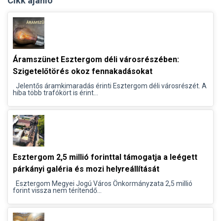
Cikk ajánló
Áramszünet Esztergom déli városrészében:
Szigetelőtörés okoz fennakadásokat
Jelentős áramkimaradás érinti Esztergom déli városrészét. A
hiba több trafókört is érint...
Esztergom 2,5 millió forinttal támogatja a leégett
párkányi galéria és mozi helyreállítását
Esztergom Megyei Jogú Város Önkormányzata 2,5 millió
forint vissza nem térítendő...