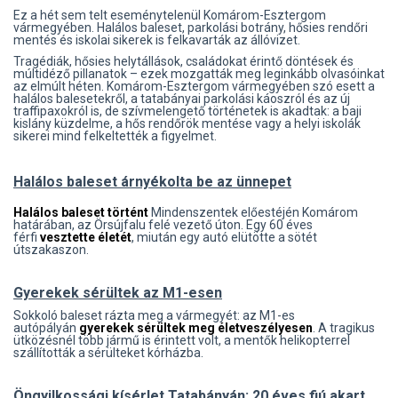
Ez a hét sem telt eseménytelenül Komárom-Esztergom
vármegyében. Halálos baleset, parkolási botrány, hősies rendőri
mentés és iskolai sikerek is felkavarták az állóvizet.
Tragédiák, hősies helytállások, családokat érintő döntések és
múltidéző pillanatok – ezek mozgatták meg leginkább olvasóinkat
az elmúlt héten. Komárom-Esztergom vármegyében szó esett a
halálos balesetekről, a tatabányai parkolási káoszról és az új
traffipaxokról is, de szívmelengető történetek is akadtak: a baji
kislány küzdelme, a hős rendőrök mentése vagy a helyi iskolák
sikerei mind felkeltették a figyelmet.
Halálos baleset árnyékolta be az ünnepet
Halálos baleset történt
Mindenszentek előestéjén Komárom
határában, az Örsújfalu felé vezető úton. Egy 60 éves
férfi
vesztette életét
, miután egy autó elütötte a sötét
útszakaszon.
Gyerekek sérültek az M1-esen
Sokkoló baleset rázta meg a vármegyét: az M1-es
autópályán
gyerekek sérültek meg életveszélyesen
. A tragikus
ütközésnél több jármű is érintett volt, a mentők helikopterrel
szállították a sérülteket kórházba.
Öngyilkossági kísérlet Tatabányán: 20 éves fiú akart