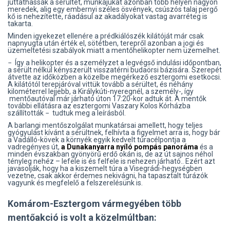
juttathassák a sérültet, munkájukat azonban több helyen nagyon
meredek, alig egy embernyi széles ösvények, csúszós talaj pergő
kő is nehezítette, ráadásul az akadályokat vastag avarréteg is
takarta.
Minden igyekezet ellenére a prédkiálószék kilátóját már csak
napnyugta után érték el, sötétben, terepről azonban a jogi és
üzemeltetési szabályok miatt a mentőhelikopter nem üzemelhet.
− Így a helikopter és a személyzet a legvégső indulási időpontban,
a sérült nélkül kényszerült visszatérni budaörsi bázisára. Szerepét
átvette az időközben a közelbe megérkező esztergomi esetkocsi.
A kilátótól terepjáróval vittük tovább a sérültet, és néhány
kilométerrel lejjebb, a Királykúti-nyeregnél, a személy-, így
mentőautóval már járható úton 17:20-kor adtuk át. A mentők
további ellátásra az esztergomi Vaszary Kolos Kórházba
szállították − tudtuk meg a leírásból.
A barlangi mentőszolgálat munkatársai amellett, hogy teljes
gyógyulást kívánt a sérültnek, felhívta a figyelmet arra is, hogy bár
a Vadálló-kövek a környék egyik kedvelt túracélpontja a
vadregényes út,
a Dunakanyarra nyíló pompás panoráma
és a
minden évszakban gyönyörű erdő okán is, de az út sajnos néhol
tényleg nehéz – lefele is és felfele is nehezen járható.. Ezért azt
javasolják, hogy ha a kiszemelt túra a Visegrádi-hegységben
vezetne, csak akkor érdemes nekivágni, ha tapasztalt túrázók
vagyunk és megfelelő a felszerelésünk is.
Komárom-Esztergom vármegyében több
mentőakció is volt a közelmúltban: