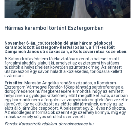
Hármas karambol történt Esztergomban
November 6-án, csütörtökön délután három gépkocsi
karambolozott Esztergom-Kertvárosban, a 111-es főút
Damjanich János úti szakaszán, a Kolozsvári utca közelében.
A Katasztrófavédelem tájékoztatása szerint a baleset miatt
forgalmi akadály alakult ki, amelyet az esztergomi hivatásos
tűzoltók a helyszínelést követően szüntettek meg. Az érintett
útszakaszon egy sávon haladt a közlekedés, torlódásra kellett
számítani.
Frissítés:
Marosán Angelika rendőr százados, a Komárom-
Esztergom Vármegyei Rendőr-főkapitányság sajtóreferense a
dorogimedence.hu megkeresésére elmondta, hogy az említett
helyszínen a gyalogos-átkelőhely előtt megállt két autó, azonban
egy harmadik nem a forgalmi viszonyoknak megfelelően vezette
járművét, így nekiütközött az előtte álló járműnek, amely az az
előtt álló járműbe csapódott. A balesetet egy 21 éves nő okozta.
Az elsődleges információk szerint egy személy könnyű, míg egy
másik személy súlyos sérülést szenvedett.
Forrás: Katasztrófavédelem, dorogimedence.hu