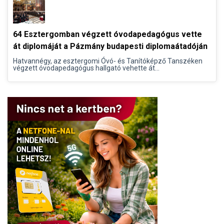
64 Esztergomban végzett óvodapedagógus vette
át diplomáját a Pázmány budapesti diplomaátadóján
Hatvannégy, az esztergomi Óvó- és Tanítóképző Tanszéken
végzett óvodapedagógus hallgató vehette át...