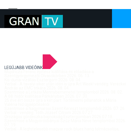
LEGÚJABB VIDEÓINK
Mujdricza Ferenc építész kiállítása és előadása a
Szentgyörgymezői Olvasókörben 2026. 06. 13.
Kis-dunai vízállás Esztergom 2026. 08. 04.
Verbal - A tavalyi siker után idén is újra Art Week! vendég: Vereckei
András az EMC titkára 2026. 08. 04.
Szentmise a Letkési Mennybemenetel templomból 2026. 08. 02.
A 68. hídőr kiállítása Párkányban 2026. 07. 30.
25 éve ért össze újra a két part: Történelmi pillanatok a Mária
Valéria híd újjáépítéséről
Szentmise a Nagymarosi Szent Kereszt templomból 2026. 07. 26.
Verbal - vendég: Tóth József Citrom 2026.07.27.
Országos gördeszka bajnokság Esztergomban 2026.07.18.
Szentmise a Mogyorósbányai Szűz Mária Neve templomból 2026.
07. 19.
Verbal - A leghitelesebb magyar rock-blues hang tolmácsolója,