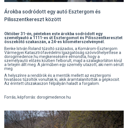
Árokba sodródott egy autó Esztergom és
Pilisszentkereszt között
Október 31-én, pénteken este árokba sodródott egy
személyautó a 1111-es út Esztergomot és Pilisszentkeresztet
összekötő szakaszán, a 24-es kilométerszelvénynél.
Benke István Roland tűzoltó százados, a Komárom-Esztergom
Vármegyei Katasztrófavédelmi Igazgatóság szóvivőhelyettese a
dorogimedence.hu megkeresésére elmondta, hogy a
személyautó előzés közben felborult, majd a szalagkorláton kívül
a tetején állt meg. A járműben egy személy utazott, aki nem sérült
meg.
A helyszínre a rendőrök és a mentők mellett az esztergomi
hivatásos tűzoltók vonultak ki, akik áramtalanították a gépkocsit.
Az érintett útszakaszon félpályán haladt a forgalom.
Forrás, képforrás: dorogimedence.hu