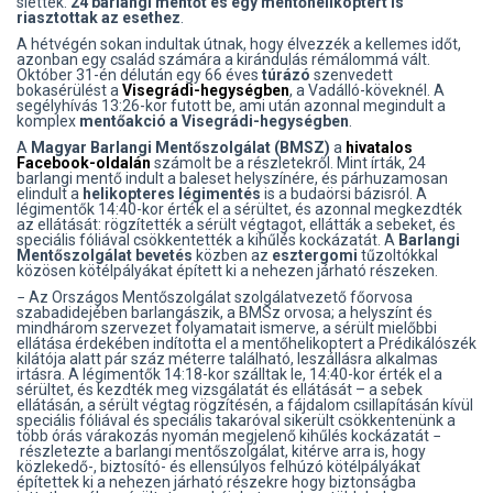
siettek.
24 barlangi mentőt és egy mentőhelikoptert is
riasztottak az esethez
.
A hétvégén sokan indultak útnak, hogy élvezzék a kellemes időt,
azonban egy család számára a kirándulás rémálommá vált.
Október 31-én délután egy 66 éves
túrázó
szenvedett
bokasérülést a
Visegrádi-hegységben
, a Vadálló-köveknél. A
segélyhívás 13:26-kor futott be, ami után azonnal megindult a
komplex
mentőakció a Visegrádi-hegységben
.
A
Magyar Barlangi Mentőszolgálat (BMSZ)
a
hivatalos
Facebook-oldalán
számolt be a részletekről. Mint írták, 24
barlangi mentő indult a baleset helyszínére, és párhuzamosan
elindult a
helikopteres légimentés
is a budaörsi bázisról. A
légimentők 14:40-kor érték el a sérültet, és azonnal megkezdték
az ellátását: rögzítették a sérült végtagot, ellátták a sebeket, és
speciális fóliával csökkentették a kihűlés kockázatát. A
Barlangi
Mentőszolgálat bevetés
közben az
esztergomi
tűzoltókkal
közösen kötélpályákat épített ki a nehezen járható részeken.
− Az Országos Mentőszolgálat szolgálatvezető főorvosa
szabadidejében barlangászik, a BMSz orvosa; a helyszínt és
mindhárom szervezet folyamatait ismerve, a sérült mielőbbi
ellátása érdekében indította el a mentőhelikoptert a Prédikálószék
kilátója alatt pár száz méterre található, leszállásra alkalmas
irtásra. A légimentők 14:18-kor szálltak le, 14:40-kor érték el a
sérültet, és kezdték meg vizsgálatát és ellátását – a sebek
ellátásán, a sérült végtag rögzítésén, a fájdalom csillapításán kívül
speciális fóliával és speciális takaróval sikerült csökkentenünk a
több órás várakozás nyomán megjelenő kihűlés kockázatát −
részletezte a barlangi mentőszolgálat, kitérve arra is, hogy
közlekedő-, biztosító- és ellensúlyos felhúzó kötélpályákat
építettek ki a nehezen járható részekre hogy biztonságba