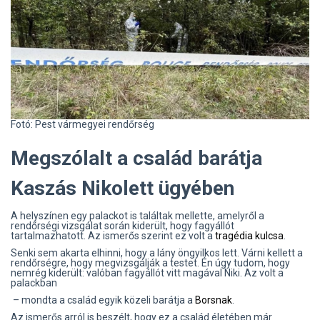
Fotó: Pest vármegyei rendőrség
Megszólalt a család barátja
Kaszás Nikolett ügyében
A helyszínen egy palackot is találtak mellette, amelyről a
rendőrségi vizsgálat során kiderült, hogy fagyállót
tartalmazhatott. Az ismerős szerint ez volt a
tragédia kulcsa
.
Senki sem akarta elhinni, hogy a lány öngyilkos lett. Várni kellett a
rendőrségre, hogy megvizsgálják a testet. Én úgy tudom, hogy
nemrég kiderült: valóban fagyállót vitt magával Niki. Az volt a
palackban
– mondta a család egyik közeli barátja a
Borsnak
.
Az ismerős arról is beszélt, hogy ez a család életében már