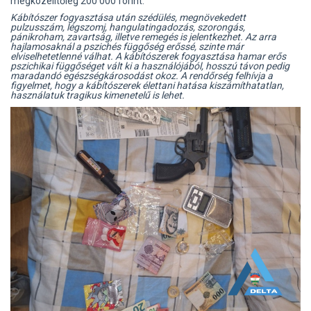
megközelítőleg 200 000 forint.
Kábítószer fogyasztása után szédülés, megnövekedett
pulzusszám, légszomj, hangulatingadozás, szorongás,
pánikroham, zavartság, illetve remegés is jelentkezhet. Az arra
hajlamosaknál a pszichés függőség erőssé, szinte már
elviselhetetlenné válhat. A kábítószerek fogyasztása hamar erős
pszichikai függőséget vált ki a használójából, hosszú távon pedig
maradandó egészségkárosodást okoz. A rendőrség felhívja a
figyelmet, hogy a kábítószerek élettani hatása kiszámíthatatlan,
használatuk tragikus kimenetelű is lehet.