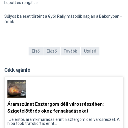
Lopott és rongált is
Súlyos baleset történt a Győr Rally második napján a Bakonyban -
fotók
Első
Előző
Tovább
Utolsó
Cikk ajánló
Áramszünet Esztergom déli városrészében:
Szigetelőtörés okoz fennakadásokat
Jelentős áramkimaradás érinti Esztergom déli városrészét. A
hiba több trafókört is érint...