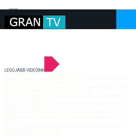
LEGÚJABB VIDEÓINK
Kis-Dunai vízállás Esztergom 2026. 08. 04.
Verbal - A tavalyi siker után idén is újra Art Week! vendég: Vereckei
András az EMC titkára 2026. 08. 04.
Szentmise a Letkési Mennybemenetel templomból 2026. 08. 02.
A 68. hídőr kiállítása Párkányban 2026. 07. 30.
25 éve ért össze újra a két part: Történelmi pillanatok a Mária
Valéria híd újjáépítéséről
Szentmise a Nagymarosi Szent Kereszt templomból 2026. 07. 26.
Verbal - vendég: Tóth József Citrom 2026.07.27.
Országos gördeszka bajnokság Esztergomban 2026.07.18.
Szentmise a Mogyorósbányai Szűz Mária Neve templomból 2026.
07. 19.
Verbal - A leghitelesebb magyar rock-blues hang tolmácsolója,
Vendég: Yerblues 2026.07.20.
Közösségek Arcai - Szőgyén