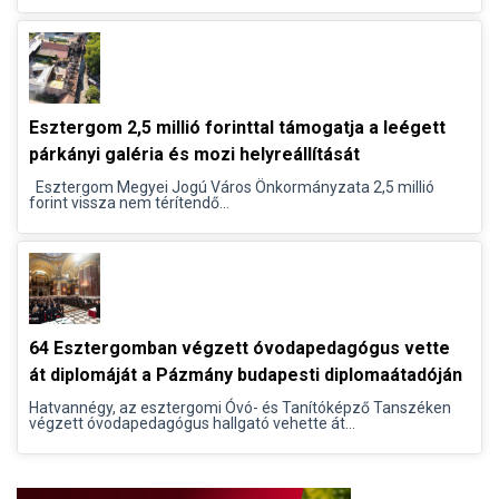
Esztergom 2,5 millió forinttal támogatja a leégett
párkányi galéria és mozi helyreállítását
Esztergom Megyei Jogú Város Önkormányzata 2,5 millió
forint vissza nem térítendő...
64 Esztergomban végzett óvodapedagógus vette
át diplomáját a Pázmány budapesti diplomaátadóján
Hatvannégy, az esztergomi Óvó- és Tanítóképző Tanszéken
végzett óvodapedagógus hallgató vehette át...