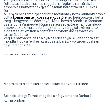
környéken, és a hatóságok azonnal megkezdték az elkövető
felkutatását, akit másnap reggel el is fogtak a rendőrök, és
emberölés bűntettének gyanúja miatt hallgatták ki a 31 éves
férfit.
A Tények beszámolója szerint a metkristály nevű kábítószer rabja
volt a
komáromi gyilkosság elkövetője
, aki bedrogozva ölhette
meg a kétgyerekes édesanyát. Mint Horváth Sándor, a Komárom-
Esztergom Vármegyei Főügyészség szóvivője elmondta, előbb
összevesztek, majd a férfi egy kemény tárggyal szétverte az
áldozat fejét, ezután a holttestet ágyneműbe csavarta és
talicskába tette.
Végül a házban talált rá a gyilkos édesanyja. A volt sógora azt
mondta, hogy a férfi és az áldozata barátok voltak és gyakran
együtt drogoztak.
Forrás, képforrás: kemma.hu
Megtalálták a hetekkel ezelőtt eltűnt túrázót a Pilisben
Sokkoló, ahogy Tamás megölte a kétgyermekes Barbarát
Komáromban