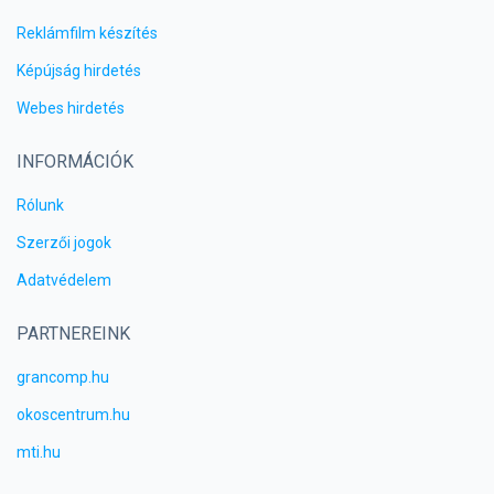
Reklámfilm készítés
Képújság hirdetés
Webes hirdetés
INFORMÁCIÓK
Rólunk
Szerzői jogok
Adatvédelem
PARTNEREINK
grancomp.hu
okoscentrum.hu
mti.hu