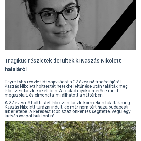
Tragikus részletek derültek ki Kaszás Nikolett
haláláról
Egyre több részlet lát napvilágot a 27 éves nő tragédiájáról.
Kaszás Nikolett holttestét hetekkel eltűnése után találták meg
Pilisszentlászló közelében. A család egyik ismerőse most
megszólalt, és elmondta, mi állhatott a háttérben.
A 27 éves nő holttestét Pilisszentlászló környékén találták meg.
Kaszás Nikolett túrázni indult, de már nem tért haza budapesti
albérletébe. A keresést több száz önkéntes segítette, végül egy
kutyás csapat bukkant rá.