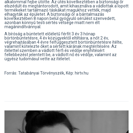
alkalommal fejbe ütötte. Az ütés következtében a biztonsági őr
elszédült és megtántorodott, amit kihasználva a vádlottak a lopott
termékeket tartalmazó táskákat magukhoz vették, majd
elhagyták az épületet. A biztonsági őr a bántalmazás
következtében 8 napon belül gyógyuló sérülést szenvedett,
azonban könnyű testi sértés vétsége miatt nem élt
magánindítvánnyal.
A bíróság a büntetett előéletű férfit 3 év 3 hónap
börtönbüntetésre, 4 év közügyektől eltiltásra, a nőt 2 év,
végrehajtásában 4 évre felfüggesztett börtönbüntetésre ítélte,
valamint kötelezte őket a sértett kárának megtérítésére. Az
ítélettel szemben a vádlott férfi és védője enyhítésért
fellebbezést jelentett be, a vádlott nő és védője, valamint az
ügyész tudomásul vette az ítéletet.
Forrás: Tatabányai Törvényszék, Kép: hirtv.hu