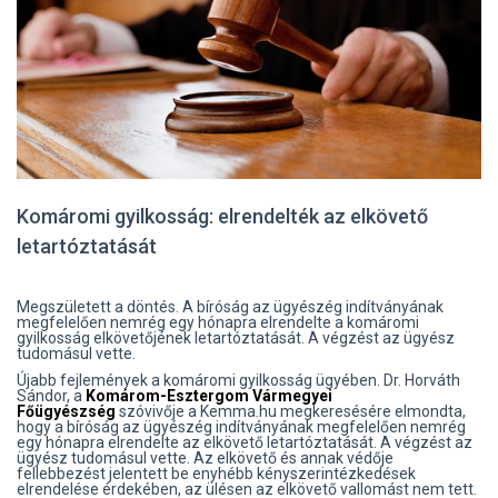
Komáromi gyilkosság: elrendelték az elkövető
letartóztatását
Megszületett a döntés. A bíróság az ügyészég indítványának
megfelelően nemrég egy hónapra elrendelte a komáromi
gyilkosság elkövetőjének letartóztatását. A végzést az ügyész
tudomásul vette.
Újabb fejlemények a komáromi gyilkosság ügyében. Dr. Horváth
Sándor, a
Komárom-Esztergom Vármegyei
Főügyészség
szóvivője a Kemma.hu megkeresésére elmondta,
hogy a bíróság az ügyészég indítványának megfelelően nemrég
egy hónapra elrendelte az elkövető letartóztatását. A végzést az
ügyész tudomásul vette. Az elkövető és annak védője
fellebbezést jelentett be enyhébb kényszerintézkedések
elrendelése érdekében, az ülésen az elkövető vallomást nem tett.