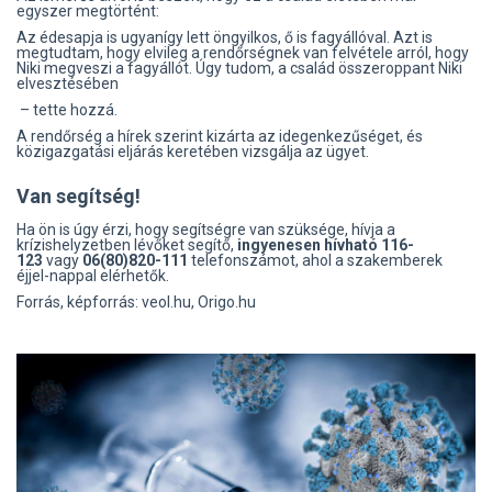
egyszer megtörtént:
Az édesapja is ugyanígy lett öngyilkos, ő is fagyállóval. Azt is
megtudtam, hogy elvileg a rendőrségnek van felvétele arról, hogy
Niki megveszi a fagyállót. Úgy tudom, a család összeroppant Niki
elvesztésében
– tette hozzá.
A rendőrség a hírek szerint kizárta az idegenkezűséget, és
közigazgatási eljárás keretében vizsgálja az ügyet.
Van segítség!
Ha ön is úgy érzi, hogy segítségre van szüksége, hívja a
krízishelyzetben lévőket segítő,
ingyenesen hívható 116-
123
vagy
06(80)820-111
telefonszámot, ahol a szakemberek
éjjel-nappal elérhetők.
Forrás, képforrás: veol.hu, Origo.hu