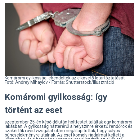
Komáromi gyilkosság: elrendelték az elkövető letartóztatását
Fotó: Andrey Mihaylov / Forrás: Shutterstock/Illusztráció
Komáromi gyilkosság: így
történt az eset
szeptember 25-én késő délután holttestet találtak egy komáromi
lakásban. A gyilkosság hátteréről a helyszínre érkező rendőrök és
szakértők rövid vizsgálat után megállapították, hogy súlyos
bűncselekményre utalnak. Az eset komoly riadalmat keltett a