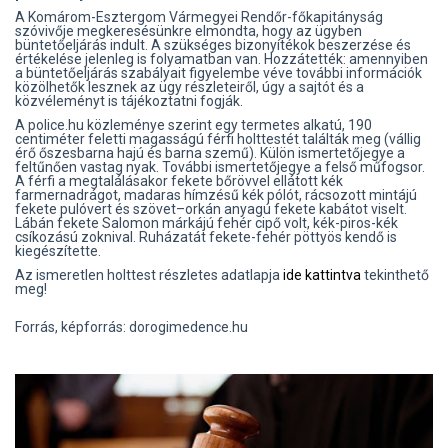
A Komárom-Esztergom Vármegyei Rendőr-főkapitányság
szóvivője megkeresésünkre elmondta, hogy az ügyben
büntetőeljárás indult. A szükséges bizonyítékok beszerzése és
értékelése jelenleg is folyamatban van. Hozzátették: amennyiben
a büntetőeljárás szabályait figyelembe véve további információk
közölhetők lesznek az ügy részleteiről, úgy a sajtót és a
közvéleményt is tájékoztatni fogják.
A police.hu közleménye szerint egy termetes alkatú, 190
centiméter feletti magasságú férfi holttestét találták meg (vállig
érő őszesbarna hajú és barna szemű). Külön ismertetőjegye a
feltűnően vastag nyak. További ismertetőjegye a felső műfogsor.
A férfi a megtalálásakor fekete bőrövvel ellátott kék
farmernadrágot, madaras hímzésű kék pólót, rácsozott mintájú
fekete pulóvert és szövet–orkán anyagú fekete kabátot viselt.
Lábán fekete Salomon márkájú fehér cipő volt, kék-piros-kék
csíkozású zoknival. Ruházatát fekete-fehér pöttyös kendő is
kiegészítette.
Az ismeretlen holttest részletes adatlapja
ide kattintva
tekinthető
meg!
Forrás, képforrás: dorogimedence.hu