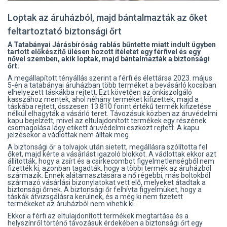
Loptak az áruházból, majd bántalmazták az őket
feltartoztató biztonsági őrt
A Tatabányai Járásbíróság rablás bűntette miatt indult ügyben
tartott előkészítő ülésen hozott ítéletet egy férfivel és egy
nővel szemben, akik loptak, majd bántalmazták a biztonsági
őrt.
A megállapított tényállás szerint a férfi és élettársa 2023. május
5-én a tatabányai áruházban több terméket a bevásárló kocsiban
elhelyezett táskákba rejtett. Ezt követően az önkiszolgáló
kasszához mentek, ahol néhány terméket kifizettek, majd a
táskába rejtett, összesen 13.810 forint értékű termék kifizetése
nélkül elhagyták a vásárló teret. Távozásuk közben az áruvédelmi
kapu bejelzett, mivel az eltulajdonított termékek egy részének
csomagolása lágy etikett áruvédelmi eszközt rejtett. A kapu
jelzésekor a vádlottak nem álltak meg.
A biztonsági őr a tolvajok után sietett, megállásra szólította fel
őket, majd kérte a vásárlást igazoló blokkot. A vádlottak ekkor azt
állították, hogy a zsírt és a csirkecombot figyelmetlenségből nem
fizették ki, azonban tagadták, hogy a többi termék az áruházból
származik. Ennek alátámasztására a nő régebbi, más boltokból
származó vásárlási bizonylatokat vett elő, melyeket átadtak a
biztonsági őrnek. A biztonsági őr felhívta figyelmüket, hogy a
táskák átvizsgálásra kerülnek, és a még ki nem fizetett
termékeket az áruházból nem vihetik ki.
Ekkor a férfi az eltulajdonított termékek megtartása és a
helyszínről történő távozásuk érdekében a biztonsági őrt egy