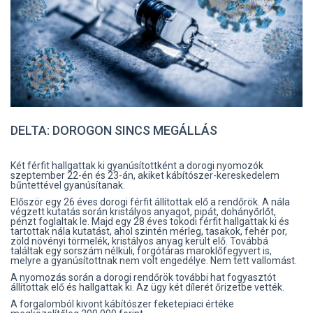
DELTA: DOROGON SINCS MEGÁLLÁS
Két férfit hallgattak ki gyanúsítottként a dorogi nyomozók
szeptember 22-én és 23-án, akiket kábítószer-kereskedelem
bűntettével gyanúsítanak.
Először egy 26 éves dorogi férfit állítottak elő a rendőrök. A nála
végzett kutatás során kristályos anyagot, pipát, dohányőrlőt,
pénzt foglaltak le. Majd egy 28 éves tokodi férfit hallgattak ki és
tartottak nála kutatást, ahol szintén mérleg, tasakok, fehér por,
zöld növényi törmelék, kristályos anyag került elő. Továbbá
találtak egy sorszám nélküli, forgótáras maroklőfegyvert is,
melyre a gyanúsítottnak nem volt engedélye. Nem tett vallomást.
A nyomozás során a dorogi rendőrök további hat fogyasztót
állítottak elő és hallgattak ki. Az ügy két dílerét őrizetbe vették.
A forgalomból kivont kábítószer feketepiaci értéke