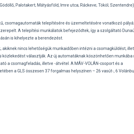
ödöllő, Palotakert; Mátyásföld, Imre utca; Ráckeve; Tököl; Szentendre)
ntű, csomagautomaták telepítésére és üzemeltetésére vonatkozó pály
erepelt. A telepítési munkálatok befejeződtek, így a szolgáltató Dunaú
ásán is kihelyezte a berendezést.
 akiknek nincs lehetőségük munkaidőben intézni a csomagküldést, ille
égi közlekedést választják. Az új automatáknak köszönhetően munkába
tó a csomagfeladás, illetve -átvétel. A MÁV-VOLÁN-csoport és a
tében a GLS összesen 37 forgalmas helyszínen – 26 vasút-, 6 Volánbu