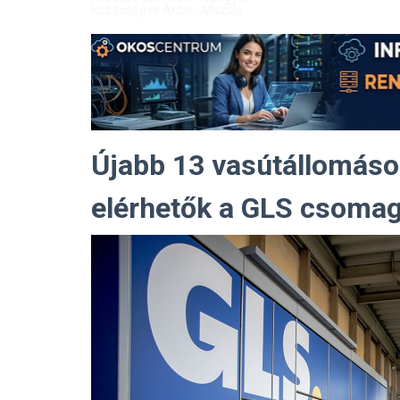
Közösségek Arcai - Muzsla
Újabb 13 vasútállomáso
elérhetők a GLS csoma