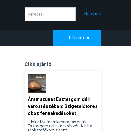
Keresés
Belépés
Élő műsor
Cikk ajánló
Áramszünet Esztergom déli
városrészében: Szigetelőtörés
okoz fennakadásokat
Jelentős áramkimaradás érinti
Esztergom déli városrészét. A hiba
több trafókört is érint...