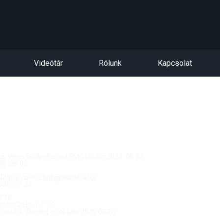
Videótár
Rólunk
Kapcsolat
dég: Vereckei András az EMC titkára 2026. 08. 04.
. 08. 02.
 Mária Valéria híd újjáépítéséről
26. 07. 26.
.18.
ból 2026. 07. 19.
csolója, Vendég: Yerblues 2026.07.20.