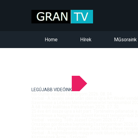
Home
Hírek
Műsoraink
LEGÚJABB VIDEÓINK
Kis-Dunai vízállás Esztergom 2026. 08. 04.
Verbal - A tavalyi siker után idén is újra Art Week! ven
Szentmise a Letkési Mennybemenetel templomból 2026
A 68. hídőr kiállítása Párkányban 2026. 07. 30.
25 éve ért össze újra a két part: Történelmi pillanatok a
Szentmise a Nagymarosi Szent Kereszt templomból 20
Verbal - vendég: Tóth József Citrom 2026.07.27.
Országos gördeszka bajnokság Esztergomban 2026.07
Szentmise a Mogyorósbányai Szűz Mária Neve templom
Verbal - A leghitelesebb magyar rock-blues hang tolmá
Közösségek Arcai - Szőgyén