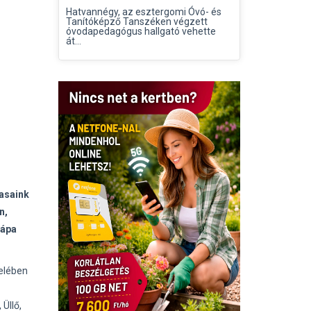
Hatvannégy, az esztergomi Óvó- és
Tanítóképző Tanszéken végzett
óvodapedagógus hallgató vehette
át...
tasaink
n,
Pápa
zelében
Üllő,