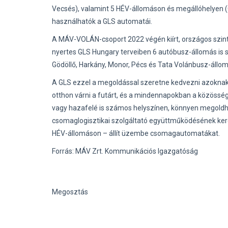
Vecsés), valamint 5 HÉV-állomáson és megállóhelyen (G
használhatók a GLS automatái.
A MÁV-VOLÁN-csoport 2022 végén kiírt, országos szi
nyertes GLS Hungary terveiben 6 autóbusz-állomás is sz
Gödöllő, Harkány, Monor, Pécs és Tata Volánbusz-állom
A GLS ezzel a megoldással szeretne kedvezni azoknak,
otthon várni a futárt, és a mindennapokban a közöss
vagy hazafelé is számos helyszínen, könnyen megoldha
csomaglogisztikai szolgáltató együttműködésének kere
HÉV-állomáson – állít üzembe csomagautomatákat.
Forrás: MÁV Zrt. Kommunikációs Igazgatóság
Megosztás