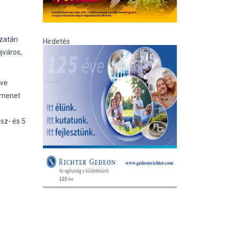
ázatán
Hirdetés
jváros,
tve
 menet
sz- és 5