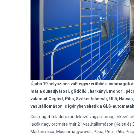
Újabb 19 helyszínen vált egyszerűbbé a csomagok á
már a dunaújvárosi, gödöllői, harkányi, monori, pécs
valamint Cegléd, Pilis, Székesfehérvár, Üllő, Hat
vasútállomáson is igénybe vehetik a GLS-automaták 
Csomagot feladni szándékozó vagy csomag érkezését vá
lakók nagy örömére már 21 vasútállomáson (Keleti és Dé
Martonvásár, Mosonmagyaróvár, Pápa, Pécs, Pilis, Püsp