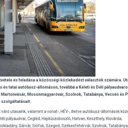
tvétele és feladása a közösségi közlekedést választók számára. U
i és tatai autóbusz-állomáson, továbbá a Keleti és Déli pályaudvaro
van, Martonvásár, Mosonmagyaróvár, Szolnok, Tatabánya, Vecsés és 
szolgáltatásait.
ró utasaink, valamint a vonat-, HÉV-, illetve autóbusz-állomások kö
li pályaudvar, Cegléd, Hajdúszoboszló, Hatvan, Keszthely, Kisvárda,
ökladány, Sárvár, Siófok, Szeged, Székesfehérvár, Szolnok, Tatabánya, 