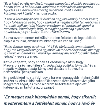
"
Ez a kettő együtt rendkívül negatív hangulatú globális gazdaságot
hozott létre. A háborúban, korlátozó intézkedések közepette a
fejlődés és a növekedés mindig nehezebb, mint a békés
körülmények között
" - hangsúlyozta.
"
Ezért a kormány az elmúlt években nagyon komoly harcot kellett,
hogy folytasson azért, hogy ezeknek a negatív külső tényezőknek a
hatásait csökkentsük Magyarországon, s fenntartsuk annak a
reményét, lehetőségét, hogy a magyar gazdaság a jövőben
növekedési pályán tudjon futni
" - fűzte hozzá.
Szavai szerint ennek nélkülözhetetlen feltétele és legstabilabb
alapja a munka, amihez munkahelyekre van szükség.
"
Ezért fontos, hogy az elmúlt 14-15 év távlatából elmondhatjuk,
hogy ma Magyarországon egymillióval többen dolgoznak, mintegy
4,7 millió embernek van munkája, ami egy abszolút foglalkoztatási
rekord
" - jegyezte meg.
Illetve kifejtette, hogy ennek az eredménye az is, hogy
Magyarország megítélése "
mindenfajta politikai támadás
" és a
negatív világgazdasági környezet dacára is kedvező a
nemzetközi pénzpiacokon.
Erre példaként hozta fel, hogy a három legnagyobb hitelminősítő
intézet az elmúlt időszakban összesen tizenkétszer vizsgálta
Magyarországot, és mind a három befektetésre ajánlott
kategóriában tartotta az országot.
"
Ez megint csak bizonyítéka annak, hogy sikerült
megteremteni a feltételeit annak, hogy a jövő év