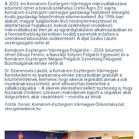
A 2023. évi Komárom-Esztergom Vármegye mikrovállakozása
kitüntető címet a bokodi székhelyű Cretio Agro Zrt. kapta.
Komárom-Esztergom vármegye gazdasági fejlődését elősegítő,
kiváló gazdasági teljesítménye elismeréseként. Az 1996-ban
alakult, magyar tulajdonban lévő növénytermesztéssel és
állattartással foglalkozó, bokodi székhellyel rendelkező
mikrovállalkozás élen jár az agrárdigitalizáció alkalmazásában és
a fenntarthatóság keretében tovább szeretnék erősíteni a
széndioxid kibocsátás csökkentését. A díjat Szabó László
vezérigazgató vette át.
Komárom-Esztergom Vármegye Polgárőre – 2024. kitüntető
címet Dibusz Ferenc, a Naszályi Sólyom Polgárőr Egyesület és a
Komárom-Esztergom Megyei Polgárőr Szövetség Felügyelő
Bizottságának elnöke vette át.
Dr. Szerencsés László, a Komárom-Esztergom Vármegyei
Kereskedelmi és Iparkamara elnöke zárszavában gratulált a
kitüntetetteknek, kiemelve, hogy sikerük leginkább annak a sok
munkának köszönhető, amit elhivatottan beletettek a
vállalkozásukba. – A sikerek eléréséhez kellett tisztesség is, hogy
bízzanak Önökben, szívesen működjenek együtt a cégükkel, akár
dolgozóként, akár vásárlóként – mondta az elnök.
Fotók, forrás: Komárom-Esztergom Vármegyei Önkormányzat,
dorogimedence.hu