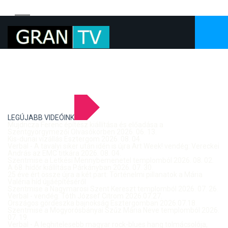
LEGÚJABB VIDEÓINK
Mujdricza Ferenc építész kiállítása és előadása a
Szentgyörgymezői Olvasókörben 2026. 06. 13.
Kis-dunai vízállás Esztergom 2026. 08. 04.
Verbal - A tavalyi siker után idén is újra Art Week! vendég: Vereckei
András az EMC titkára 2026. 08. 04.
Szentmise a Letkési Mennybemenetel templomból 2026. 08. 02.
A 68. hídőr kiállítása Párkányban 2026. 07. 30.
25 éve ért össze újra a két part: Történelmi pillanatok a Mária
Valéria híd újjáépítéséről
Szentmise a Nagymarosi Szent Kereszt templomból 2026. 07. 26.
Verbal - vendég: Tóth József Citrom 2026.07.27.
Országos gördeszka bajnokság Esztergomban 2026.07.18.
Szentmise a Mogyorósbányai Szűz Mária Neve templomból 2026.
07. 19.
Verbal - A leghitelesebb magyar rock-blues hang tolmácsolója,