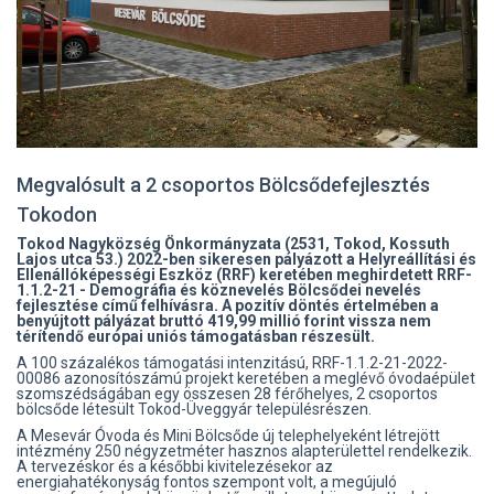
Megvalósult a 2 csoportos Bölcsődefejlesztés
Tokodon
Tokod Nagyközség Önkormányzata (2531, Tokod, Kossuth
Lajos utca 53.) 2022-ben sikeresen pályázott a Helyreállítási és
Ellenállóképességi Eszköz (RRF) keretében meghirdetett RRF-
1.1.2-21 - Demográfia és köznevelés Bölcsődei nevelés
fejlesztése című felhívásra. A pozitív döntés értelmében a
benyújtott pályázat bruttó 419,99 millió forint vissza nem
térítendő európai uniós támogatásban részesült.
A 100 százalékos támogatási intenzitású, RRF-1.1.2-21-2022-
00086 azonosítószámú projekt keretében a meglévő óvodaépület
szomszédságában egy összesen 28 férőhelyes, 2 csoportos
bölcsőde létesült Tokod-Üveggyár településrészen.
A Mesevár Óvoda és Mini Bölcsőde új telephelyeként létrejött
intézmény 250 négyzetméter hasznos alapterülettel rendelkezik.
A tervezéskor és a későbbi kivitelezésekor az
energiahatékonyság fontos szempont volt, a megújuló