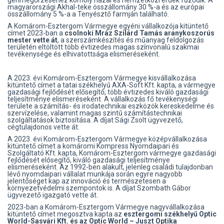
magyarországi Akhal-teke összállomány 30 %-a és az európai
összállomány 5 %-a a Tenyésztő farmján található.
A Komárom-Esztergom Vármegye egyéni vállalkozója kitüntető
címet 2023-ban a
csolnoki Mráz Szilárd Tamás aranykoszorús
mester vette át
, a szerszámkészítés és műanyag feldolgozás
területén eltöltött több évtizedes magas színvonalú szakmai
tevékenysége és elhivatottsága elismeréseként.
A 2023. évi Komárom-Esztergom Vármegye kisvállalkozása
kitüntető címet a tatai székhelyű AXA-Soft Kft. kapta, a vármegye
gazdasági fejlődését elősegítő, több évtizedes kiváló gazdasági
teljesítménye elismeréseként. A vállalkozás fő tevékenységi
területe a számítás- és irodatechnikai eszközök kereskedelme és
szervízelése, valamint magas szintű számítástechnikai
szolgáltatások biztosítása. A díjat Sági Zsolt ügyvezető,
cégtulajdonos vette át.
A 2023. évi Komárom-Esztergom Vármegye középvállalkozása
kitüntető címet a komáromi Kompress Nyomdaipari és
Szolgáltató Kft. kapta, Komárom-Esztergom vármegye gazdasági
fejlődését elősegítő, kiváló gazdasági teljesítménye
elismeréseként. Az 1992-ben alakult, jelenleg családi tulajdonban
lévő nyomdaipari vállalat munkája során egyre nagyobb
jelentőséget kap az innováció és természetesen a
környezetvédelmi szempontok is. A díjat Szombath Gábor
ügyvezető igazgató vette át.
2023-ban a Komárom-Esztergom Vármegye nagyvállalkozása
kitüntető címet megosztva kapta az
esztergomi székhelyű Optic
World-Sasvári Kft. és az Optic World – Juszt Optika