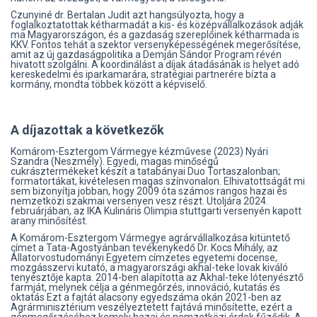
Czunyiné dr. Bertalan Judit azt hangsúlyozta, hogy a
foglalkoztatottak kétharmadát a kis- és középvállalkozások adják
ma Magyarországon, és a gazdaság szereplőinek kétharmada is
KKV. Fontos tehát a szektor versenyképességének megerősítése,
amit az új gazdaságpolitika a Demján Sándor Program révén
hivatott szolgálni. A koordinálást a díjak átadásának is helyet adó
kereskedelmi és iparkamarára, stratégiai partnerére bízta a
kormány, mondta többek között a képviselő.
A díjazottak a következők
Komárom-Esztergom Vármegye kézművese (2023) Nyári
Szandra (Neszmély). Egyedi, magas minőségű
cukrásztermékeket készít a tatabányai Duo Tortaszalonban;
formatortákat, kivételesen magas színvonalon. Elhivatottságát mi
sem bizonyítja jobban, hogy 2009 óta számos rangos hazai és
nemzetközi szakmai versenyen vesz részt. Utoljára 2024.
februárjában, az IKA Kulináris Olimpia stuttgarti versenyén kapott
arany minősítést.
A Komárom-Esztergom Vármegye agrárvállalkozása kitüntető
címet a Tata-Agostyánban tevékenykedő Dr. Kocs Mihály, az
Állatorvostudományi Egyetem címzetes egyetemi docense,
mozgásszervi kutató, a magyarországi akhal-teke lovak kiváló
tenyésztője kapta. 2014-ben alapította az Akhal-teke lótenyésztő
farmját, melynek célja a génmegőrzés, innováció, kutatás és
oktatás Ezt a fajtát alacsony egyedszáma okán 2021-ben az
Agrárminisztérium veszélyeztetett fajtává minősítette, ezért a
génmegőrzéséhez komoly hazai és nemzetközi érdek fűződik. A