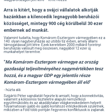
Arra is kitért, hogy a svájci vállalatok alkotják
hazánkban a kilencedik legnagyobb beruházói
közösséget, mintegy 900 cég körülbelül 30 ezer
embernek ad munkát.
Valamint tudatta, hogy Komárom-Esztergom vármegyében ez a
140. olyan nagyberuházás az utóbbi tíz évben, amely állami
támogatással jött létre. Ezek keretében 2000 milliárd forintnyi
beruházás valósult meg összesen, nagyjából 12 ezer új
munkahelyet teremtve.
"
Ma Komárom-Esztergom vármegye az ország
gazdasági teljesítményéhez nagymértékben tesz
hozzá, és a magyar GDP egy jelentős része
Komárom-Esztergom vármegyében áll elő
"
- húzta alá.
Szijjártó Péter sajnálatát fejezte ki amiatt, hogy a konnektivitás,
valamint a kölcsönös tiszteletre alapuló nemzetközi
együttműködés és az akadálytalan világkereskedelem helyett
folyamatosan újabb és újabb korlátozó intézkedések születnek,
miközben a Föld több pontján fegyveres konfliktusok is zajlanak.