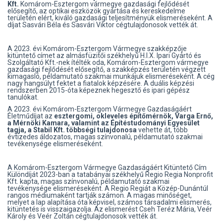
Kft.
Komárom-Esztergom vármegye gazdasági fejlődését
elősegítő, az optikai eszközök gyártása és kereskedelme
területén elért, kiváló gazdasági teljesítményük elismeréseként. A
díjat Sasvári Béla és Sasvári Viktor cégtulajdonosok vették át.
A 2023. évi Komárom-Esztergom Vármegye szakképzője
kitüntető címet az almásfüzitői székhelyű H.I.X. Ipari Gyártó és
Szolgáltató Kft.-nek ítélték oda, Komárom-Esztergom vármegye
gazdasági fejlődését elősegítő, a szakképzés területén végzett
kimagasló, példamutató szakmai munkájuk elismeréseként. A cég
nagy hangsúlyt fektet a fiatalok képzésére. A duális képzési
rendszerben 2015-óta képeznek hegesztő és ipari gépész
tanulókat.
A 2023. évi Komárom-Esztergom Vármegye Gazdaságáért
Életműdíjat az
esztergomi, okleveles építőmérnök, Varga Ernő,
a Mérnöki Kamara, valamint az Építéstudományi Egyesület
tagja, a Stabil Kft. többségi tulajdonosa
vehette át, több
évtizedes áldozatos, magas színvonalú, példamutató szakmai
tevékenysége elismeréseként.
A Komárom-Esztergom Vármegye Gazdaságáért Kitüntető Cím
Különdíját 2023-ban a tatabányai székhelyű Regio Regia Nonprofit
Kft. kapta, magas színvonalú, példamutató szakmai
tevékenysége elismeréseként. A Regio Regiát a Közép-Dunántúl
rangos médiumaként tartják számon. A magas minőséget,
melyet a lap alapítása óta képvisel, számos társadalmi elismerés,
kitüntetés is visszaigazolja. Az elismerést Cseh Teréz Mária, Veér
Károly és Veér Zoltán cégtulajdonosok vették át.