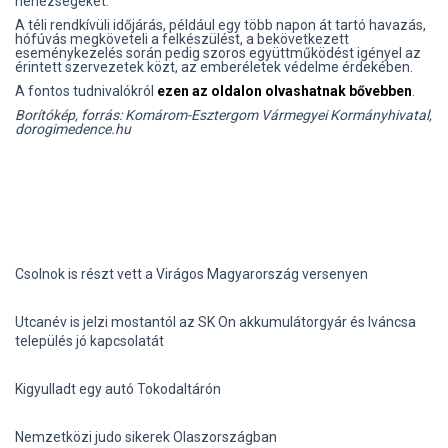
nehézségeket.
A téli rendkívüli időjárás, például egy több napon át tartó havazás,
hófúvás megköveteli a felkészülést, a bekövetkezett
eseménykezelés során pedig szoros együttműködést igényel az
érintett szervezetek közt, az emberéletek védelme érdekében.
A fontos tudnivalókról
ezen az oldalon olvashatnak bővebben
.
Borítókép, forrás: Komárom-Esztergom Vármegyei Kormányhivatal,
dorogimedence.hu
Csolnok is részt vett a Virágos Magyarország versenyen
Utcanév is jelzi mostantól az SK On akkumulátorgyár és Iváncsa
település jó kapcsolatát
Kigyulladt egy autó Tokodaltárón
Nemzetközi judo sikerek Olaszországban