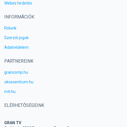
Webes hirdetés
INFORMÁCIÓK
Rólunk
Szerzői jogok
Adatvédelem
PARTNEREINK
grancomp.hu
okoscentrum.hu
mti.hu
ELÉRHETŐSÉGEINK
GRAN TV