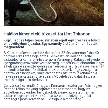
Halálos kimenetelű tűzeset történt Tokodon
Kigyulladt és teljes terjedelmében égett egy présház a tokodi
pincevölgyben éjszaka. Egy személy életét már nem tudták
megmenteni.
A Katasztrófavédelemhez december 22-én, vasárnap 0 óra 40
perckor érkezett a bejelentés. Benke István Roland tűzoltó
százados, a Komárom-Esztergom Vármegyei Katasztrófavédelmi
Igazgatóság szóvivőhelyettese megkeresésünkre elmondta, hogy
a helyszínre az esztergomi és a nyergesújfalui hivatásos, valamint
a tokodi önkéntes tűzoltókat riasztották, akik négy vízsugárral
oltották el a lángokat, majd elvégezték az utómunkálatokat. A
helyszínre a Katasztrófavédelmi Műveleti Szolgálat, illetve a
mentőszolgálat is kiérkezett.
Gányai Balázs rendőr őrnagy, a Komárom-Esztergom Vármegyei
Rendőr-főkapitányság sajtóreferense elmondta, hogy az
épületben egy ember tartózkodott, akinek az életét már nem
tudták megmenteni. Hozzátette: az esetet közigazgatási
hatósági eljárás keretén belül vizsgálja a rendőrség.