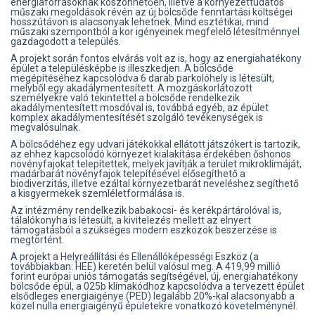
energiaforrásoknak köszönhetően, illetve a környezettudatos
műszaki megoldások révén az új bölcsőde fenntartási költségei
hosszútávon is alacsonyak lehetnek. Mind esztétikai, mind
műszaki szempontból a kor igényeinek megfelelő létesítménnyel
gazdagodott a település.
A projekt során fontos elvárás volt az is, hogy az energiahatékony
épület a településképbe is illeszkedjen. A bölcsőde
megépítéséhez kapcsolódva 6 darab parkolóhely is létesült,
melyből egy akadálymentesített. A mozgáskorlátozott
személyekre való tekintettel a bölcsőde rendelkezik
akadálymentesített mosdóval is, továbbá egyéb, az épület
komplex akadálymentesítését szolgáló tevékenységek is
megvalósulnak.
A bölcsődéhez egy udvari játékokkal ellátott játszókert is tartozik,
az ehhez kapcsolódó környezet kialakítása érdekében őshonos
növényfajokat telepítettek, melyek javítják a terület mikroklímáját,
madárbarát növényfajok telepítésével elősegíthető a
biodiverzitás, illetve ezáltal környezetbarát neveléshez segíthető
a kisgyermekek szemléletformálása is.
Az intézmény rendelkezik babakocsi- és kerékpártárolóval is,
tálalókonyha is létesült, a kivitelezés mellett az elnyert
támogatásból a szükséges modern eszközök beszerzése is
megtörtént.
A projekt a Helyreállítási és Ellenállóképességi Eszköz (a
továbbiakban: HEE) keretén belül valósul meg. A 419,99 millió
forint európai uniós támogatás segítségével, új, energiahatékony
bölcsőde épül, a 025b klímakódhoz kapcsolódva a tervezett épület
elsődleges energiaigénye (PED) legalább 20%-kal alacsonyabb a
közel nulla energiaigényű épületekre vonatkozó követelménynél.