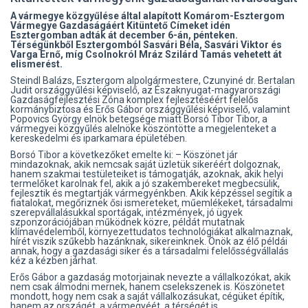
A vármegye közgyűlése által alapított Komárom-Esztergom
Vármegye Gazdaságáért Kitüntető Címeket idén
Esztergomban adták át december 6-án, pénteken.
Térségünkből Esztergomból Sasvári Béla, Sasvári Viktor és
Varga Ernő, míg Csolnokról Mráz Szilárd Tamás vehetett át
elismerést.
Steindl Balázs, Esztergom alpolgármestere, Czunyiné dr. Bertalan
Judit országgyűlési képviselő, az Északnyugat-magyarországi
Gazdaságfejlesztési Zóna komplex fejlesztéséért felelős
kormánybiztosa és Erős Gábor országgyűlési képviselő, valamint
Popovics György elnök betegsége miatt Borsó Tibor Tibor, a
vármegyei közgyűlés alelnöke köszöntötte a megjelenteket a
kereskedelmi és iparkamara épületében.
Borsó Tibor a következőket emelte ki: – Köszönet jár
mindazoknak, akik nemcsak saját üzletük sikeréért dolgoznak,
hanem szakmai testületeiket is támogatják, azoknak, akik helyi
termelőket karolnak fel, akik a jó szakembereket megbecsülik,
fejlesztik és megtartják vármegyénkben. Akik képzéssel segítik a
fiatalokat, megőriznek ősi ismereteket, műemlékeket, társadalmi
szerepvállalásukkal sportágak, intézmények, jó ügyek
szponzorációjában működnek közre, példát mutatnak
klímavédelemből, környezettudatos technológiákat alkalmaznak,
hírét viszik szűkebb hazánknak, sikereinknek. Önök az élő példái
annak, hogy a gazdasági siker és a társadalmi felelősségvállalás
kéz a kézben járhat.
Erős Gábor a gazdaság motorjainak nevezte a vállalkozókat, akik
nem csak álmodni mernek, hanem cselekszenek is. Köszönetet
mondott, hogy nem csak a saját vállalkozásukat, cégüket építik,
hanem az országét, a vármegyéét, a térségét is.