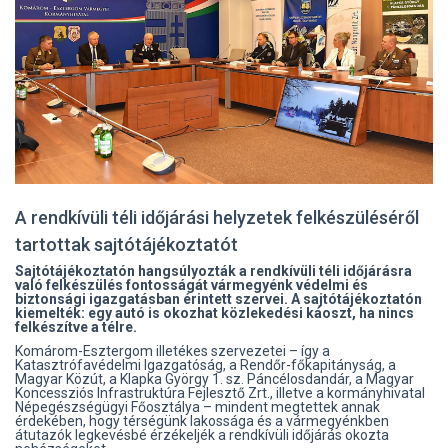
A rendkívüli téli időjárási helyzetek felkészüléséről
tartottak sajtótájékoztatót
Sajtótájékoztatón hangsúlyozták a rendkívüli téli időjárásra
való felkészülés fontosságát vármegyénk védelmi és
biztonsági igazgatásban érintett szervei. A sajtótájékoztatón
kiemelték: egy autó is okozhat közlekedési káoszt, ha nincs
felkészítve a télre.
Komárom-Esztergom illetékes szervezetei – így a
Katasztrófavédelmi Igazgatóság, a Rendőr-főkapitányság, a
Magyar Közút, a Klapka György 1. sz. Páncélosdandár, a Magyar
Koncessziós Infrastruktúra Fejlesztő Zrt., illetve a kormányhivatal
Népegészségügyi Főosztálya – mindent megtettek annak
érdekében, hogy térségünk lakossága és a vármegyénkben
átutazók legkevésbé érzékeljék a rendkívüli időjárás okozta