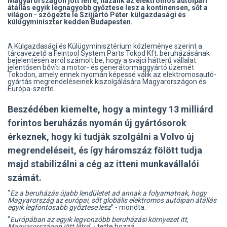
Magyarországon jött létre, hazánk az elektromos autóipari
átállás egyik legnagyobb győztese lesz a kontinensen, sőt a
világon - szögezte le Szijjártó Péter külgazdasági és
külügyminiszter kedden Budapesten.
A Külgazdasági és Külügyminisztérium közleménye szerint a
tárcavezető a Feintool System Parts Tokod Kft. beruházásának
bejelentésén arról számolt be, hogy a svájci hátterű vállalat
jelentősen bővíti a motor- és generátormaggyártó üzemét
Tokodon, amely ennek nyomán képessé válik az elektromosautó-
gyártás megrendeléseinek kiszolgálására Magyarországon és
Európa-szerte.
Beszédében kiemelte, hogy a mintegy 13 milliárd
forintos beruházás nyomán új gyártósorok
érkeznek, hogy ki tudják szolgálni a Volvo új
megrendeléseit, és így háromszáz fölött tudja
majd stabilizálni a cég az itteni munkavállalói
számát.
"
Ez a beruházás újabb lendületet ad annak a folyamatnak, hogy
Magyarország az európai, sőt globális elektromos autóipari átállás
egyik legfontosabb győztese lesz
" - mondta.
"
Európában az egyik legvonzóbb beruházási környezet itt,
Magyarországon jött létre
" - tette hozzá.