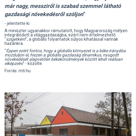
már nagy, messziről is szabad szemmel látható
gazdasági növekedésről szóljon
"
- jelentette ki.
A miniszter ugyanakkor rámutatott, hogy Magyarország mélyen
integrálódott a világgazdaságba, ezért nem értelmezhető
"
szigetként
", a globális folyamatok súlyos kihatással vannak
hazánkra.
"
Éppen ezért fontos, hogy a globális környezet is a béke irányába
mozduljon el, hiszen a globális gazdaság dinamikus, nyugodt
növekedését alapvetően békekörülmények között lehet reálisan
elképzelni
" - közölte.
Forrás: mti.hu