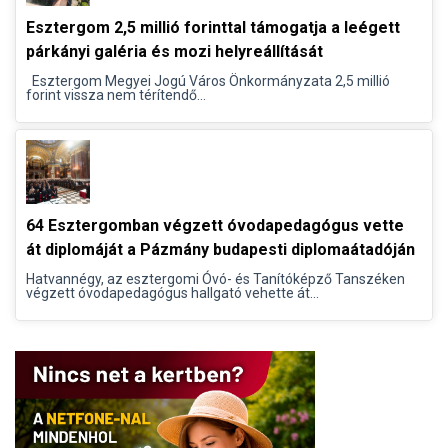
Esztergom 2,5 millió forinttal támogatja a leégett
párkányi galéria és mozi helyreállítását
Esztergom Megyei Jogú Város Önkormányzata 2,5 millió
forint vissza nem térítendő...
64 Esztergomban végzett óvodapedagógus vette
át diplomáját a Pázmány budapesti diplomaátadóján
Hatvannégy, az esztergomi Óvó- és Tanítóképző Tanszéken
végzett óvodapedagógus hallgató vehette át...