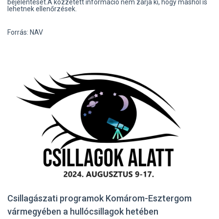
bejelentését.A közzétett információ nem zárja ki, hogy máshol is
lehetnek ellenőrzések.
Forrás: NAV
Csillagászati programok Komárom-Esztergom
vármegyében a hullócsillagok hetében