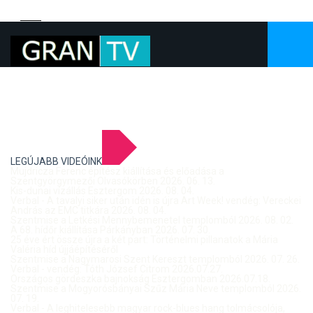
LEGÚJABB VIDEÓINK
Mujdricza Ferenc építész kiállítása és előadása a
Szentgyörgymezői Olvasókörben 2026. 06. 13.
Kis-dunai vízállás Esztergom 2026. 08. 04.
Verbal - A tavalyi siker után idén is újra Art Week! vendég: Vereckei
András az EMC titkára 2026. 08. 04.
Szentmise a Letkési Mennybemenetel templomból 2026. 08. 02.
A 68. hídőr kiállítása Párkányban 2026. 07. 30.
25 éve ért össze újra a két part: Történelmi pillanatok a Mária
Valéria híd újjáépítéséről
Szentmise a Nagymarosi Szent Kereszt templomból 2026. 07. 26.
Verbal - vendég: Tóth József Citrom 2026.07.27.
Országos gördeszka bajnokság Esztergomban 2026.07.18.
Szentmise a Mogyorósbányai Szűz Mária Neve templomból 2026.
07. 19.
Verbal - A leghitelesebb magyar rock-blues hang tolmácsolója,