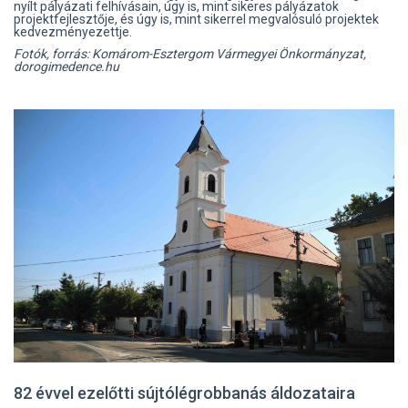
nyílt pályázati felhívásain, úgy is, mint sikeres pályázatok
projektfejlesztője, és úgy is, mint sikerrel megvalósuló projektek
kedvezményezettje.
Fotók, forrás: Komárom-Esztergom Vármegyei Önkormányzat,
dorogimedence.hu
82 évvel ezelőtti sújtólégrobbanás áldozataira