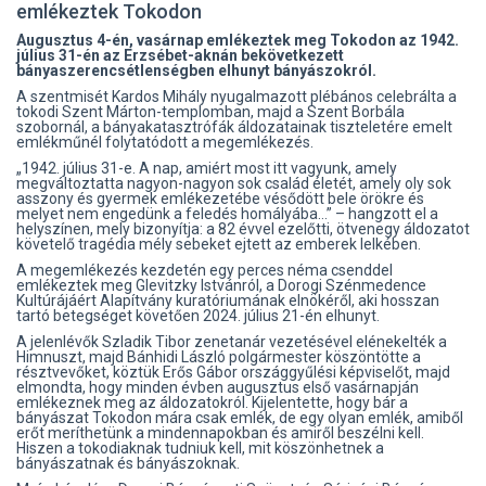
emlékeztek Tokodon
Augusztus 4-én, vasárnap emlékeztek meg Tokodon az 1942.
július 31-én az Erzsébet-aknán bekövetkezett
bányaszerencsétlenségben elhunyt bányászokról.
A szentmisét Kardos Mihály nyugalmazott plébános celebrálta a
tokodi Szent Márton-templomban, majd a Szent Borbála
szobornál, a bányakatasztrófák áldozatainak tiszteletére emelt
emlékműnél folytatódott a megemlékezés.
„1942. július 31-e. A nap, amiért most itt vagyunk, amely
megváltoztatta nagyon-nagyon sok család életét, amely oly sok
asszony és gyermek emlékezetébe vésődött bele örökre és
melyet nem engedünk a feledés homályába…” – hangzott el a
helyszínen, mely bizonyítja: a 82 évvel ezelőtti, ötvenegy áldozatot
követelő tragédia mély sebeket ejtett az emberek lelkében.
A megemlékezés kezdetén egy perces néma csenddel
emlékeztek meg Glevitzky Istvánról, a Dorogi Szénmedence
Kultúrájáért Alapítvány kuratóriumának elnökéről, aki hosszan
tartó betegséget követően 2024. július 21-én elhunyt.
A jelenlévők Szladik Tibor zenetanár vezetésével elénekelték a
Himnuszt, majd Bánhidi László polgármester köszöntötte a
résztvevőket, köztük Erős Gábor országgyűlési képviselőt, majd
elmondta, hogy minden évben augusztus első vasárnapján
emlékeznek meg az áldozatokról. Kijelentette, hogy bár a
bányászat Tokodon mára csak emlék, de egy olyan emlék, amiből
erőt meríthetünk a mindennapokban és amiről beszélni kell.
Hiszen a tokodiaknak tudniuk kell, mit köszönhetnek a
bányászatnak és bányászoknak.