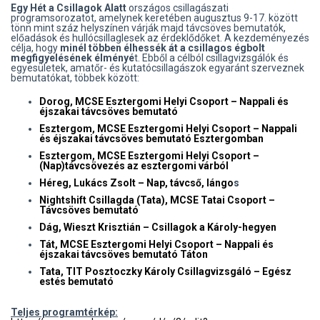
Egy Hét a Csillagok Alatt
országos csillagászati
programsorozatot, amelynek keretében augusztus 9-17. között
tönn mint száz helyszínen várják majd távcsöves bemutatók,
előadások és hullócsillaglesek az érdeklődőket. A kezdeményezés
célja, hogy
minél többen élhessék át a csillagos égbolt
megfigyelésének élményé
t. Ebből a célból csillagvizsgálók és
egyesületek, amatőr- és kutatócsillagászok egyaránt szerveznek
bemutatókat, többek között:
Dorog, MCSE Esztergomi Helyi Csoport – Nappali és
éjszakai távcsöves bemutató
Esztergom, MCSE Esztergomi Helyi Csoport – Nappali
és éjszakai távcsöves bemutató Esztergomban
Esztergom, MCSE Esztergomi Helyi Csoport –
(Nap)távcsövezés az esztergomi várból
Héreg, Lukács Zsolt – Nap, távcső, lángo
s
Nightshift Csillagda (Tata), MCSE Tatai Csoport –
Távcsöves bemutató
Dág, Wieszt Krisztián – Csillagok a Károly-hegyen
Tát, MCSE Esztergomi Helyi Csoport – Nappali és
éjszakai távcsöves bemutató Táton
Tata, TIT Posztoczky Károly Csillagvizsgáló – Egész
estés bemutató
Teljes programtérkép: