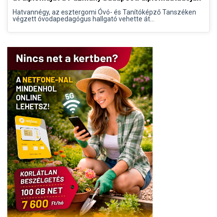
Hatvannégy, az esztergomi Óvó- és Tanítóképző Tanszéken
végzett óvodapedagógus hallgató vehette át...