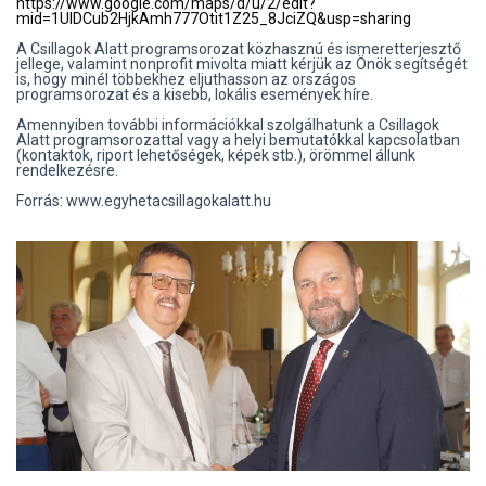
https://www.google.com/maps/d/u/2/edit?
mid=1UlDCub2HjkAmh777Otit1Z25_8JciZQ&usp=sharing
A Csillagok Alatt programsorozat közhasznú és ismeretterjesztő
jellege, valamint nonprofit mivolta miatt kérjük az Önök segítségét
is, hogy minél többekhez eljuthasson az országos
programsorozat és a kisebb, lokális események híre.
Amennyiben további információkkal szolgálhatunk a Csillagok
Alatt programsorozattal vagy a helyi bemutatókkal kapcsolatban
(kontaktok, riport lehetőségek, képek stb.), örömmel állunk
rendelkezésre.
Forrás: www.egyhetacsillagokalatt.hu