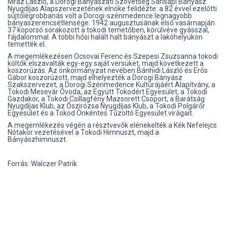
Mráz László, a Dorogi Bányászati Szövetség Sárisápi Bányász
Nyugdíjas Alapszervezetének elnöke felidézte: a 82 évvel ezelőtti
sújtólégrobbanás volt a Dorogi-szénmedence legnagyobb
bányaszerencsétlensége. 1942 augusztusának első vasárnapján
37 koporsó sorakozott a tokodi temetőben, körülvéve gyásszal,
fájdalommal. A többi hősi halált halt bányászt a lakóhelyükön
temették el.
A megemlékezésen Ocsovai Ferenc és Szepesi Zsuzsanna tokodi
költők elszavalták egy-egy saját versüket, majd következett a
koszorúzás. Az önkormányzat nevében Bánhidi László és Erős
Gábor koszorúzott, majd elhelyezték a Dorogi Bányász
Szakszervezet, a Dorogi Szénmedence Kultúrájáért Alapítvány, a
Tokodi Mesevár Óvoda, az Együtt Tokodért Egyesület, a Tokodi
Gazdakör, a Tokodi Csillagfény Mazsorett Csoport, a Barátság
Nyugdíjas Klub, az Őszirózsa Nyugdíjas Klub, a Tokodi Polgárőr
Egyesület és a Tokod Önkéntes Tűzoltó Egyesület virágait.
A megemlékezés végén a résztvevők elénekelték a Kék Nefelejcs
Nótakör vezetésével a Tokodi Himnuszt, majd a
Bányászhimnuszt.
Forrás: Walczer Patrik