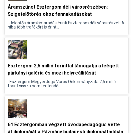
Áramszünet Esztergom déli városrészében:
Szigetelőtörés okoz fennakadásokat
Jelentős áramkimaradás érinti Esztergom déli városrészét. A
hiba több trafókört is érint...
Esztergom 2,5 millió forinttal támogatja a leégett
párkányi galéria és mozi helyreállítását
Esztergom Megyei Jogú Város Önkormányzata 2,5 millió
forint vissza nem térítendő...
64 Esztergomban végzett óvodapedagógus vette
át diplomáját a Pázmány budapesti diplomaátadóján