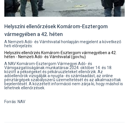
Helyszíni ellenőrzések Komárom-Esztergom
vármegyében a 42. héten
A Nemzeti Adó- és Vámhivatal honlapján megjelent a következő
heti előrejelzés:
Helyszíni ellenőrzés Komárom-Esztergom vármegyében a 42.
héten - Nemzeti Adó- és Vámhivatal (gov.hu)
A NAV Komárom-Esztergom Vármegyei Adó- és
Vámigazgatóságának munkatársai 2024. október 14. és 18.
között a pékségeket és pékáruüzleteket ellenőrzik. Az
adóellenőrök vizsgálják a nyugta- és számlaadást, az online
pénztárgépek szabályszerű üzemeltetését és az alkalmazottak
bejelentését. A közzétett információ nem zárja ki, hogy máshol is
lehetnek ellenőrzések.
Forrás: NAV