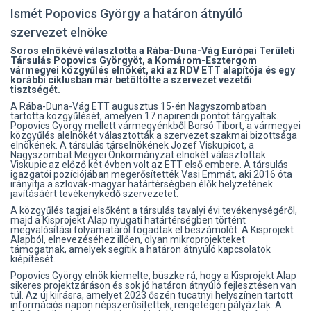
Ismét Popovics György a határon átnyúló
szervezet elnöke
Soros elnökévé választotta a Rába-Duna-Vág Európai Területi
Társulás Popovics Györgyöt, a Komárom-Esztergom
vármegyei közgyűlés elnökét, aki az RDV ETT alapítója és egy
korábbi ciklusban már betöltötte a szervezet vezetői
tisztségét.
A Rába-Duna-Vág ETT augusztus 15-én Nagyszombatban
tartotta közgyűlését, amelyen 17 napirendi pontot tárgyaltak.
Popovics György mellett vármegyénkből Borsó Tibort, a vármegyei
közgyűlés alelnökét választották a szervezet szakmai bizottsága
elnökének. A társulás társelnökének Jozef Viskupicot, a
Nagyszombat Megyei Önkormányzat elnökét választottak.
Viskupic az előző két évben volt az ETT első embere. A társulás
igazgatói pozíciójában megerősítették Vasi Emmát, aki 2016 óta
irányítja a szlovák-magyar határtérségben élők helyzetének
javításáért tevékenykedő szervezetet.
A közgyűlés tagjai elsőként a társulás tavalyi évi tevékenységéről,
majd a Kisprojekt Alap nyugati határtérségben történt
megvalósítási folyamatáról fogadtak el beszámolót. A Kisprojekt
Alapból, elnevezéséhez illően, olyan mikroprojekteket
támogatnak, amelyek segítik a határon átnyúló kapcsolatok
kiépítését.
Popovics György elnök kiemelte, büszke rá, hogy a Kisprojekt Alap
sikeres projektzáráson és sok jó határon átnyúló fejlesztésen van
túl. Az új kiírásra, amelyet 2023 őszén tucatnyi helyszínen tartott
információs napon népszerűsítettek, rengetegen pályáztak. A