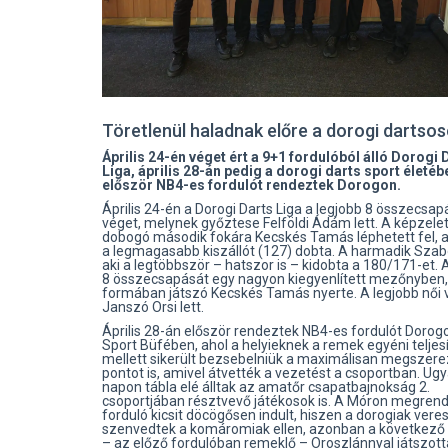
Töretlenül haladnak előre a dorogi dartso
Április 24-én véget ért a 9+1 fordulóból álló Dorogi 
Liga, április 28-án pedig a dorogi darts sport életéb
először NB4-es fordulót rendeztek Dorogon.
Április 24-én a Dorogi Darts Liga a legjobb 8 összecsap
véget, melynek győztese Felföldi Ádám lett. A képzelet
dobogó második fokára Kecskés Tamás léphetett fel, 
a legmagasabb kiszállót (127) dobta. A harmadik Szabó
aki a legtöbbször – hatszor is – kidobta a 180/171-et. 
8 összecsapását egy nagyon kiegyenlített mezőnyben
formában játszó Kecskés Tamás nyerte. A legjobb női
Janszó Orsi lett.
Április 28-án először rendeztek NB4-es fordulót Dorogo
Sport Büfében, ahol a helyieknek a remek egyéni telje
mellett sikerült bezsebelniük a maximálisan megszere
pontot is, amivel átvették a vezetést a csoportban. U
napon tábla elé álltak az amatőr csapatbajnokság 2.
csoportjában résztvevő játékosok is. A Móron megren
forduló kicsit döcögősen indult, hiszen a dorogiak vere
szenvedtek a komáromiak ellen, azonban a következő
– az előző fordulóban remeklő – Oroszlánnyal játszottá