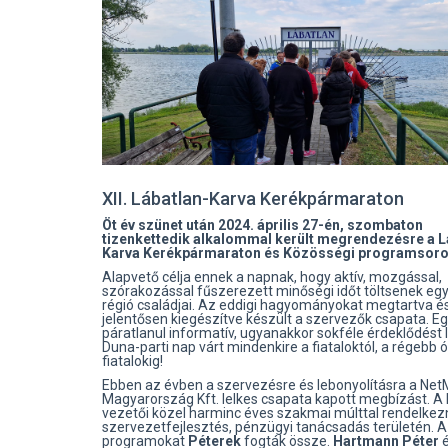
XII. Lábatlan-Karva Kerékpármaraton
Öt év szünet után 2024. április 27-én, szombaton
tizenkettedik alkalommal került megrendezésre a L
Karva Kerékpármaraton és Közösségi programsoro
Alapvető célja ennek a napnak, hogy aktív, mozgással,
szórakozással fűszerezett minőségi időt töltsenek egy
régió családjai. Az eddigi hagyományokat megtartva é
jelentősen kiegészítve készült a szervezők csapata. E
páratlanul informatív, ugyanakkor sokféle érdeklődést 
Duna-parti nap várt mindenkire a fiataloktól, a régebb 
fiatalokig!
Ebben az évben a szervezésre és lebonyolításra a Ne
Magyarország Kft. lelkes csapata kapott megbízást. 
vezetői közel harminc éves szakmai múlttal rendelkez
szervezetfejlesztés, pénzügyi tanácsadás területén. A
programokat
Péterek
fogták össze.
Hartmann Péter