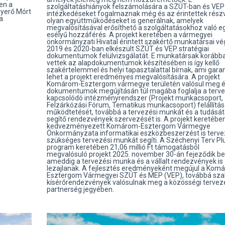
en a
szolgáltatáshiányok felszámolására a SZÚT-ban és VE
nyerő Mórt
intézkedéseket fogalmaznak még és az érintettek részv
a
olyan együttműködéseket is generálnak, amelyek
megvalósításával erősíthető a szolgáltatásokhoz való e
esélyű hozzáférés. A projekt keretében a vármegyei
önkormányzati Hivatal érintett szakértő munkatársai vég
2019 és 2020-ban elkészült SZÚT és VEP stratégiai
dokumentumok felülvizsgálatát. E munkatársak korábba
vettek az alapdokumentumok készítésében is így kellő
szakértelemmel és helyi tapasztalattal bírnak, ami gara
lehet a projekt eredményes megvalósítására. A projekt
Komárom-Esztergom vármegye területén valósul meg é
dokumentumok megújításán túl magába foglalja a terv
kapcsolódó intézményrendszer (Projekt munkacsoport,
Felzárkózási Fórum, Tematikus munkacsoport) felállítás
működtetését, továbbá a tervezési munkát és a tudásá
segítő rendezvények szervezését is. A projekt keretébe
kedvezményezett Komárom-Esztergom Vármegye
Önkormányzata informatikai eszközbeszerzést is tervez
szükséges tervezési munkát segíti. A Széchenyi Terv Pl
program keretében 21,06 millió Ft támogatásból
megvalósuló projekt 2025. november 30-án fejeződik be
ameddig a tervezési munka és a vállalt rendezvények is
lezajlanak. A fejlesztés eredményeként megújul a Kom
Esztergom Vármegyei SZÚT és MEP (VEP), továbbá sz
kísérőrendezvények valósulnak meg a közösségi tervez
partnerség jegyében.