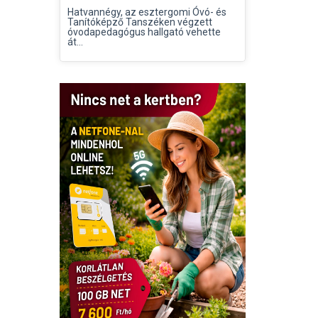
Hatvannégy, az esztergomi Óvó- és
Tanítóképző Tanszéken végzett
óvodapedagógus hallgató vehette
át...