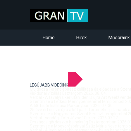
Home
Hírek
Műsoraink
LEGÚJABB VIDEÓINK
Mujdricza Ferenc építész kiállítása és előadása a Sze
Kis-dunai vízállás Esztergom 2026. 08. 04.
Verbal - A tavalyi siker után idén is újra Art Week! ven
Szentmise a Letkési Mennybemenetel templomból 2026
A 68. hídőr kiállítása Párkányban 2026. 07. 30.
25 éve ért össze újra a két part: Történelmi pillanatok a
Szentmise a Nagymarosi Szent Kereszt templomból 20
Verbal - vendég: Tóth József Citrom 2026.07.27.
Országos gördeszka bajnokság Esztergomban 2026.07
Szentmise a Mogyorósbányai Szűz Mária Neve templom
Verbal - A leghitelesebb magyar rock-blues hang tolmá