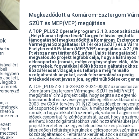
Megkezdődött a Komárom-Esztergom Vár
SZÚT és MEP(VEP) megújítása
A TOP_PLUSZ Operatív program 3.1.3. azonosítósz
„Helyi humán fejlesztések” tárgyú felhívás nyújtotta
sok
támogatásból megkezdődött a Komárom-Esztergo
Vármegyei Szolgáltatási Út Térkép (SZÚT) és a Várm
Darts
Esélyteremtő Paktum (MEP/VEP) megújítása. A 21,06 
en
Ft vissza nem térítendő Európai Uniós támogatásból
megvalósuló projekt legfőbb célja, hogy a hátrányos 
célcsoportok (romák, mélyszegénységben élők, időse
ásával ért
gyermekek, fogyatékkal élők) közszolgáltatásokhoz 
beli
hozzáférését vizsgálja és feltárja a még fennálló
aki egyben
szolgáltatáshiányokat, azok felszámolására pedig
 Joe lett,
intézkedéseket javasoljon, együttműködéseket gene
A legjobb
, a remek
A TOP_PLUSZ-3.1.3-23-KO2-2024-00002 azonosítósz
 versenyző
„Komárom-Esztergom Vármegyei SZÚT és MEP(VEP)
megújítása” című projekt célja, hogy segítse az egyenlő
bánásmódról és azvesélyegyenlőség előmozdításáról s
n, a
2003. évi CXXV. törvény 31. § (2) bekezdésében nevesíte
sítmények
célcsoportok (kiemelten a nők, a mélyszegénységben él
zhető 6
romák, a fogyatékkal élő személyek, valamint a gyerme
gyanezen a
idősek csoportja) felzárkóztatását, azzal, hogy a számu
elérhető közszolgáltatásokhoz való hozzáférésüket javít
dezett
projekt keretében az egyes településekre és járásokra
séget
kiterjedően feltárásra kerülnek e célcsoportok számára 
 meccset
közszolgáltatások. Feltárásra kerülnek azok a szolgáltat
k, akik
amelyek jelenleg még nem hozzáférhetőek. E