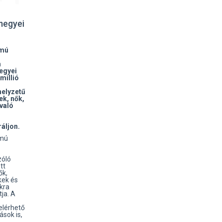
megyei
ámú
m
egyei
millió
helyzetű
k, nők,
való
ráljon.
ámú
zóló
tt
ők,
kek és
kra
ja. A
elérhető
ások is,