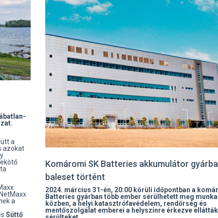
ábatlan-
zat.
ütt a
s azokat
gy
lekötő
Komáromi SK Batteries akkumulátor gyárb
óta
baleset történt
tMaxx
2024. március 31-én, 20:00 körüli időpontban a komá
A NetMaxx
Batteries gyárban több ember sérülhetett meg munka
nek a
közben, a helyi katasztrófavédelem, rendőrség és
mentőszolgálat emberei a helyszínre érkezve ellátták
és
Süttő
sérülteket.