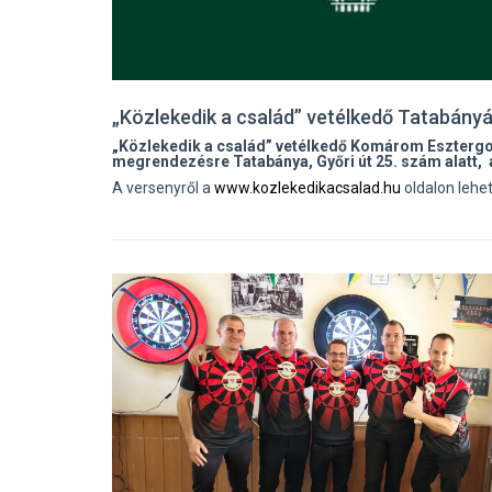
„Közlekedik a család” vetélkedő Tatabány
„Közlekedik a család” vetélkedő Komárom Esztergom
megrendezésre Tatabánya, Győri út 25. szám alatt,
A versenyről a
www.kozlekedikacsalad.hu
oldalon lehet