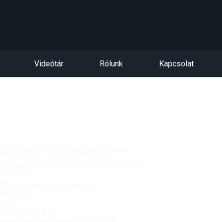
Videótár
Rólunk
Kapcsolat
ntgyörgymezői Olvasókörben 2026. 06. 13.
dég: Vereckei András az EMC titkára 2026. 08. 04.
. 08. 02.
 Mária Valéria híd újjáépítéséről
26. 07. 26.
.18.
ból 2026. 07. 19.
csolója, Vendég: Yerblues 2026.07.20.