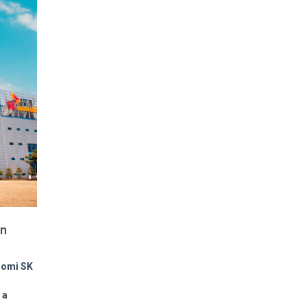
an
romi SK
 a