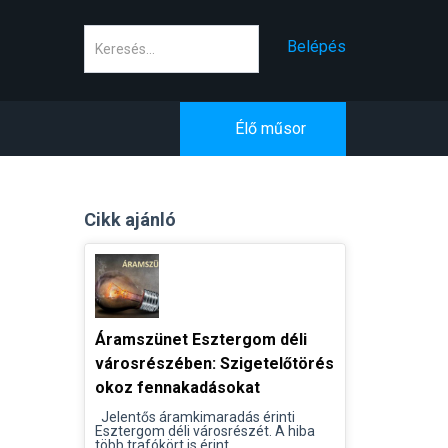
Keresés
Belépés
Élő műsor
Cikk ajánló
Áramszünet Esztergom déli
városrészében: Szigetelőtörés
okoz fennakadásokat
Jelentős áramkimaradás érinti
Esztergom déli városrészét. A hiba
több trafókört is érint...