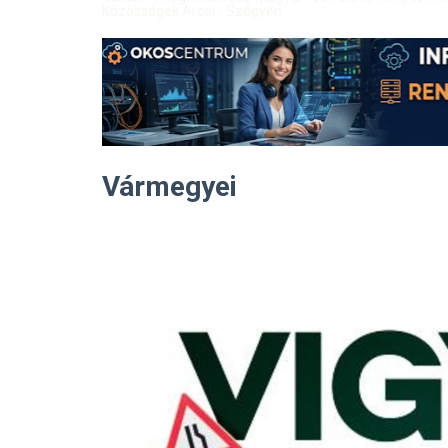
Közösségek Arcai - Szőgyén
Vármegyei