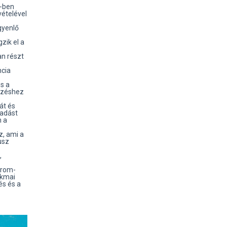
P-ben
ételével
gyenlő
zik el a
n részt
ncia
s a
ezéshez
át és
tadást
n a
, ami a
usz
,
árom-
akmai
és és a