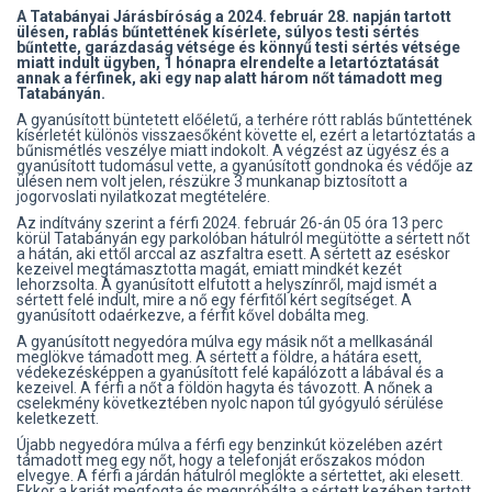
A Tatabányai Járásbíróság a 2024. február 28. napján tartott
ülésen, rablás bűntettének kísérlete, súlyos testi sértés
bűntette, garázdaság vétsége és könnyű testi sértés vétsége
miatt indult ügyben, 1 hónapra elrendelte a letartóztatását
annak a férfinek, aki egy nap alatt három nőt támadott meg
Tatabányán.
A gyanúsított büntetett előéletű, a terhére rótt rablás bűntettének
kísérletét különös visszaesőként követte el, ezért a letartóztatás a
bűnismétlés veszélye miatt indokolt. A végzést az ügyész és a
gyanúsított tudomásul vette, a gyanúsított gondnoka és védője az
ülésen nem volt jelen, részükre 3 munkanap biztosított a
jogorvoslati nyilatkozat megtételére.
Az indítvány szerint a férfi 2024. február 26-án 05 óra 13 perc
körül Tatabányán egy parkolóban hátulról megütötte a sértett nőt
a hátán, aki ettől arccal az aszfaltra esett. A sértett az eséskor
kezeivel megtámasztotta magát, emiatt mindkét kezét
lehorzsolta. A gyanúsított elfutott a helyszínről, majd ismét a
sértett felé indult, mire a nő egy férfitől kért segítséget. A
gyanúsított odaérkezve, a férfit kővel dobálta meg.
A gyanúsított negyedóra múlva egy másik nőt a mellkasánál
meglökve támadott meg. A sértett a földre, a hátára esett,
védekezésképpen a gyanúsított felé kapálózott a lábával és a
kezeivel. A férfi a nőt a földön hagyta és távozott. A nőnek a
cselekmény következtében nyolc napon túl gyógyuló sérülése
keletkezett.
Újabb negyedóra múlva a férfi egy benzinkút közelében azért
támadott meg egy nőt, hogy a telefonját erőszakos módon
elvegye. A férfi a járdán hátulról meglökte a sértettet, aki elesett.
Ekkor a karját megfogta és megpróbálta a sértett kezében tartott