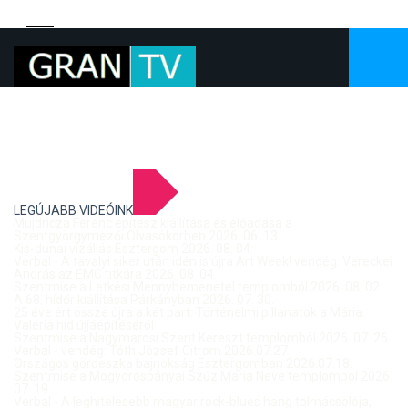
LEGÚJABB VIDEÓINK
Mujdricza Ferenc építész kiállítása és előadása a
Szentgyörgymezői Olvasókörben 2026. 06. 13.
Kis-dunai vízállás Esztergom 2026. 08. 04.
Verbal - A tavalyi siker után idén is újra Art Week! vendég: Vereckei
András az EMC titkára 2026. 08. 04.
Szentmise a Letkési Mennybemenetel templomból 2026. 08. 02.
A 68. hídőr kiállítása Párkányban 2026. 07. 30.
25 éve ért össze újra a két part: Történelmi pillanatok a Mária
Valéria híd újjáépítéséről
Szentmise a Nagymarosi Szent Kereszt templomból 2026. 07. 26.
Verbal - vendég: Tóth József Citrom 2026.07.27.
Országos gördeszka bajnokság Esztergomban 2026.07.18.
Szentmise a Mogyorósbányai Szűz Mária Neve templomból 2026.
07. 19.
Verbal - A leghitelesebb magyar rock-blues hang tolmácsolója,