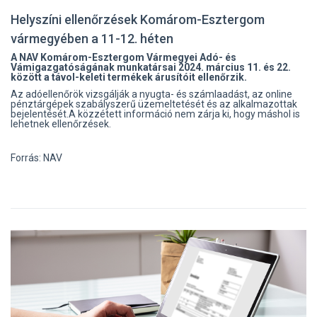
Helyszíni ellenőrzések Komárom-Esztergom
vármegyében a 11-12. héten
A NAV Komárom-Esztergom Vármegyei Adó- és
Vámigazgatóságának munkatársai 2024. március 11. és 22.
között a távol-keleti termékek árusítóit ellenőrzik.
Az adóellenőrök vizsgálják a nyugta- és számlaadást, az online
pénztárgépek szabályszerű üzemeltetését és az alkalmazottak
bejelentését.A közzétett információ nem zárja ki, hogy máshol is
lehetnek ellenőrzések.
Forrás: NAV