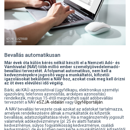
Bevallás automatikusan
Már évek óta külön kérés nélkül készíti el a Nemzeti Adó- és
Vámhivatal (NAV) több millió ember személyijövedelemadó-
bevallási tervezetét. A folyamat automatikus, nem kell a
kedvezményekre jogosító vagy a munkáltatói, kifizetői
igazolásokat beküldeni a NAV-hoz, azokat csak meg kell őrizni
az öt éves elévülési idő végéig.
Bárki, aki KAÜ-azonosítóval (ügyfélkapu, elektronikus személyi
igazolvány, telefonos azonosítás, arcképes azonosítás)
rendelkezik, március 15-étől megnézheti saját adóbevallási
tervezetét a NAV
eSZJA-oldalán
vagy
Ügyfélportálján
.
A NAV bevallási tervezete csak azokat az adatokat tartalmazza,
amelyek rendelkezésére állnak a munkáltatók és kifizetők
bevallásai, adatszolgáltatása révén. Ha a magánszemély jogosult
valamelyik adókedvezményre (pl. 25 év alatti fiatalok
kedvezménye, súlyos fogyatékosság kedvezménye, családi
kedvezmény), de év közben nem kérte a munkáltatótól, kifizetőtől