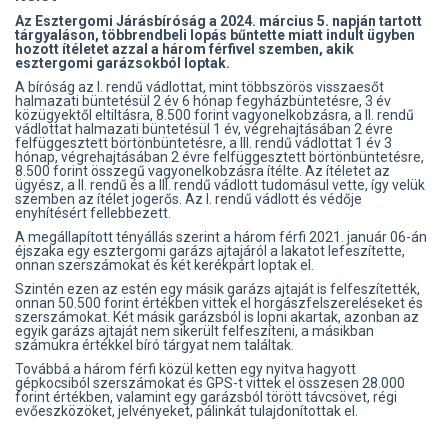
Az Esztergomi Járásbíróság a 2024. március 5. napján tartott
tárgyaláson, többrendbeli lopás bűntette miatt indult ügyben
hozott ítéletet azzal a három férfivel szemben, akik
esztergomi garázsokból loptak.
A bíróság az I. rendű vádlottat, mint többszörös visszaesőt
halmazati büntetésül 2 év 6 hónap fegyházbüntetésre, 3 év
közügyektől eltiltásra, 8.500 forint vagyonelkobzásra, a II. rendű
vádlottat halmazati büntetésül 1 év, végrehajtásában 2 évre
felfüggesztett börtönbüntetésre, a III. rendű vádlottat 1 év 3
hónap, végrehajtásában 2 évre felfüggesztett börtönbüntetésre,
8.500 forint összegű vagyonelkobzásra ítélte. Az ítéletet az
ügyész, a II. rendű és a III. rendű vádlott tudomásul vette, így velük
szemben az ítélet jogerős. Az I. rendű vádlott és védője
enyhítésért fellebbezett.
A megállapított tényállás szerint a három férfi 2021. január 06-án
éjszaka egy esztergomi garázs ajtajáról a lakatot lefeszítette,
onnan szerszámokat és két kerékpárt loptak el.
Szintén ezen az estén egy másik garázs ajtaját is felfeszítették,
onnan 50.500 forint értékben vittek el horgászfelszereléseket és
szerszámokat. Két másik garázsból is lopni akartak, azonban az
egyik garázs ajtaját nem sikerült felfeszíteni, a másikban
számukra értékkel bíró tárgyat nem találtak.
Továbbá a három férfi közül ketten egy nyitva hagyott
gépkocsiból szerszámokat és GPS-t vittek el összesen 28.000
forint értékben, valamint egy garázsból törött távcsövet, régi
evőeszközöket, jelvényeket, pálinkát tulajdonítottak el.