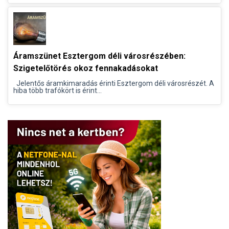
Áramszünet Esztergom déli városrészében:
Szigetelőtörés okoz fennakadásokat
Jelentős áramkimaradás érinti Esztergom déli városrészét. A
hiba több trafókört is érint...