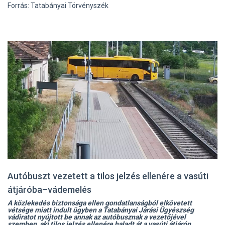
Forrás: Tatabányai Törvényszék
Autóbuszt vezetett a tilos jelzés ellenére a vasúti
átjáróba–vádemelés
A közlekedés biztonsága ellen gondatlanságból elkövetett
vétsége miatt indult ügyben a Tatabányai Járási Ügyészség
vádiratot nyújtott be annak az autóbusznak a vezetőjével
szemben, aki tilos jelzés ellenére haladt át a vasúti átjárón,