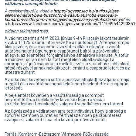
eközben a sorompót letörte.
A cselekményről a videó a
https://ugyeszseg.hu/a-tilos-jelzes-
ellenere-hajtott-be-a-buszsofor-a-vasuti-atjaroba-videoval-a-
komarom-esztergom-varmegyei-fougyeszseg-sajtokozlemenye/
és
a
https://www.facebook.com/ugyeszseg/videos/141049544290351
oldalon tekinthető meg.
A vádirat szerint a férfi 2023. június 9-én Piliscsév lakott területén
kívül, a 11125. számú úton vezette az autóbuszt. A fénysorompó
tilos jelzése, és a csapórúd vízszintes állása ellenére a vasúti
átjáróba hajtott úgy, hogy a csapórudat balról, a záróvonalat
átlépve, az ellentétes forgalmi sávba áthaladva kikerülte. A sofőr
a manőver során nem tartott megfelelő oldaltávolságot a
sorompó „a” jelű csapórúdja mellett, ezért az autóbusz jobb oldali
hátsó részével annak nekiütközött, emiatt a csapórúd letört és az
úttestre zuhant.
Az ütközést követően a sofőr a busszal áthaladt az átjárón, majd
megállt és a vasúttársaságnál telefonon bejelentette a csapórúd
letörését.
A bejelentést követően a vasúttársaság a sorompót
helyreállította, a cselekmény következtében a vasúti
közlekedésben fennakadás, valamint vonatkésés nem történt.
Az ügyészség a vádiratban arra tett indítványt, hogy a bíróság a
sofőrrel szemben büntetlen férfival szemben pénzbüntetést
szabjon ki, valamint tiltsa el a közúti járművezetéstől.
Forrás: Komárom-Esztergom Vármegyei Főügyészség