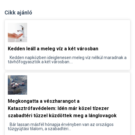
Cikk ajánló
Kedden leáll a meleg víz a két városban
Kedden napközben ideiglenesen meleg víz nélkül maradnak a
távhőfogyasztók a két városban....
Megkongatta a vészharangot a
Katasztrófavédelem: Idén már közel tízezer
szabadtéri tűzzel küzdöttek meg a lánglovagok
Bár lassan másfél hónapja érvényben van az országos
tűzgyújtási tilalom, a szabadtéri...