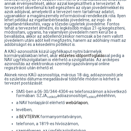
annak érvényesítését, akkor azzal kiegészítheti a tervezetet. A
tervezetet okvetlenül ki kell egészíteni az olyan jövedelmekkel és
azok adójával, amelyekről a tervezet nem tartalmaz adatot,
ugyanakkor a magánszemély információval rendelkezik róla. Ilyen
lehet például az ingatlanbérbeadás jövedelme, az ingó- és
ingatlanértékesítés, vagy a tőzsdei ügyletek jövedelme. Fontos
tehát a tervezetet átnézni, és legkésőbb május 21-ig kiegészíteni,
módosítani, ugyanis, ha valamilyen jövedelem nem kerül be a
bevallásba, akkor az adóellenőrzéskor nemcsak a be nem vallott
jövedelem utáni adót kell megfizetni, hanem az adóhiány miatt az
adóbírságot és a késedelmi pótlékot is.
A KAÜ-azonosítók közül ügyfélkaput nyitni bármelyik
kormányablakban lehet, akár
előzetes időpontfoglalás
sal pedig a
NAV ügyfélszolgálatain is elérhető a szolgáltatás. Az arcképes
azonosítás az elektronikus személyi igazolvánnyal online
regisztráció után érhető el.
Akinek nincs KAÜ-azonosítója, március 18-áig, adóazonosító jele
és születési dátuma megadásával többféle módon is kérheti a
tervezet postázását:
SMS-ben a 06-30/344-4304-es telefonszámon a következő
formában: SZJA
adóazonosítójel
ééééhhnn,
szóköz
szóköz
a NAV honlapjáról elérhető
webűrlapon
,
levélben,
a
BEVTERVK
formanyomtatványon,
telefonon, a 1819-es hívószámon,
személyesen, az ügyfélszolgálatokon.