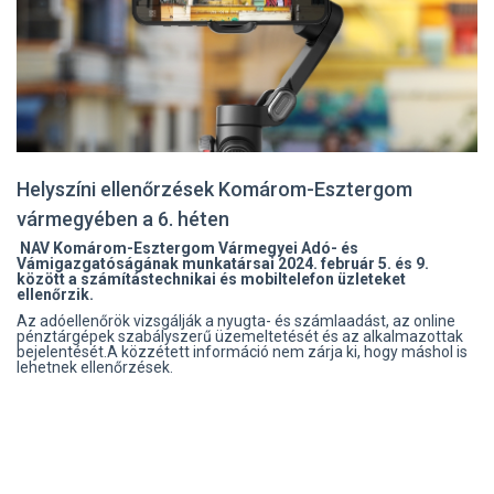
Helyszíni ellenőrzések Komárom-Esztergom
vármegyében a 6. héten
NAV Komárom-Esztergom Vármegyei Adó- és
Vámigazgatóságának munkatársai 2024. február 5. és 9.
között a számítástechnikai és mobiltelefon üzleteket
ellenőrzik.
Az adóellenőrök vizsgálják a nyugta- és számlaadást, az online
pénztárgépek szabályszerű üzemeltetését és az alkalmazottak
bejelentését.A közzétett információ nem zárja ki, hogy máshol is
lehetnek ellenőrzések.