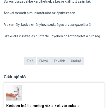
Súlyos összegekbe kerülhetnek a késve kiállított számlák
Ásóval támadt a munkatársára az építkezésen
A személyi kedvezményhez szükséges orvosi igazolásról
Szexuális visszaélés bűntette ügyében hozott ítéletet a bíróság
Első
Előző
Tovább
Utolsó
Cikk ajánló
Kedden leáll a meleg víz a két városban