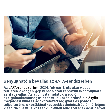
Benyújtható a bevallás az eÁFA-rendszerben
Az
eÁFA-
rendszerben
2024.
február 1. óta akár webes
felületen, akár gép-gép kapcsolaton keresztül is benyújtható
az áfabevallás. Az adóhivatali adatokra épülő
szolgáltatáscsomag minden vállalkozás számára
előnyös
megoldást kínál
az adókötelezettség gyors és pontos
teljesítésére. A korábbinál kevesebb adminisztráción túl képes
kiszolgálni a vállalkozások ügyviteli rendszerének adatigényét