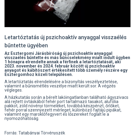
Letartóztatás új pszichoaktív anyaggal visszaélés
bűntette ügyében
Az Esztergomi Járásbíróság új pszichoaktív anyaggal
visszaélés bűntette és más bűncselekmény miatt indult ügyben
1 hónapra elrendelte annak a férfinek a letartóztatását, aki
2023. november és 2024. február között új pszichoaktív
anyagot és kábítószert értékesített több személy részére egy
Esztergomhoz közeli településen.
A letartóztatás elrendelésére a bizonyítás veszélyeztetése,
valamint a bűnismétlés veszélye miatt került sor. A végzés
végleges.
A házkutatás során a bérelt lakóingatlanban található ágyszivacs
alá rejtett övtáskából fehér port tartalmazó tasakot, alufólia
pakkot, zöld növényi törmeléket, továbbá készpénzt, őrlőket,
fehér porral szennyezett mérleget, különböző fajtájú pipákat,
valamint egy maroklőfegyvert és lőszereket foglalt le a
nyomozóhatóság.
Forrás: Tatabányai Törvényszék