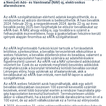
a Nemzeti Adó- és Vámhivatal (NAV) új, elektronikus
áfarendszere.
Az eÁFA-szolgáltatásban elérhető adatok kiegészíthetők, és a
rendszerbe az adózói döntések is beilleszthetők. A havi bevallók
2024. február 20-ig, a negyedévesek 2024. április 22-ig, az éves
bevallók pedig 2025-ben nyújthatják be először bevallásukat az
eÁFA-ban. A NAV, ahogy eddig is, úgy továbbra is számít a
felhasználók észrevételeire, hogy a gyakorlatban felszínre kerülő
igények alapján finomítsa az eÁFA szolgáltatásait.
Az eÁFA legfontosabb funkciói közé tartozik a forrásadatok
letöltése, szerkesztése, a bevallás tervezetének elkészítése a
webes felületen, a bevallás előellenőrzése és beadása, valamint a
gép-gép kapcsolatot használók számára az adateltérésekre
figyelmeztető üzenet. Az eÁFA-val a NAV sztenderd adókódokat
vezetett be. Ezek és az ezeknek megfelelő beszédes adókódok
meghatározzák a bizonylat tételeihez kötődő bevallási sorokat.
Lényeges előny, hogy azoknak az áfaalanyoknak, akik a
bevallásukat az eÁFA-ban intézik, nem kell M-lapon is adatot
szolgáltatniuk.
Az eÁFA webes felületét azok használhatják, akik egy adott
bevallási időszakban összesen 100 ezernél kevesebb számlát
kezelnek, ennél több bizonylat esetén a rendszer használata gép-
gép kapcsolaton keresztül biztosított. Természetesen utóbbi
akkor is választható, ha a kezelt számlák darabszáma nem éri el a
100 ezret, de az adott vállalkozásnak ez a forma az előnyösebb.
A 2023. december 31. utáni adómegállapítási időszakokra február