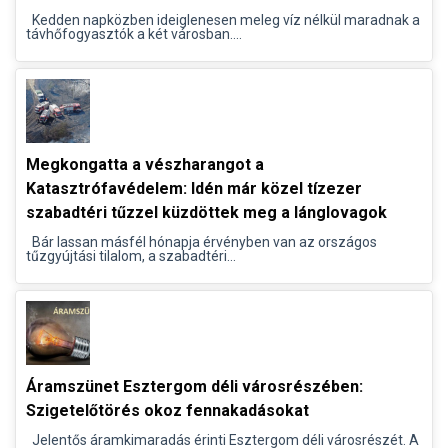
Kedden napközben ideiglenesen meleg víz nélkül maradnak a
távhőfogyasztók a két városban....
Megkongatta a vészharangot a
Katasztrófavédelem: Idén már közel tízezer
szabadtéri tűzzel küzdöttek meg a lánglovagok
Bár lassan másfél hónapja érvényben van az országos
tűzgyújtási tilalom, a szabadtéri...
Áramszünet Esztergom déli városrészében:
Szigetelőtörés okoz fennakadásokat
Jelentős áramkimaradás érinti Esztergom déli városrészét. A