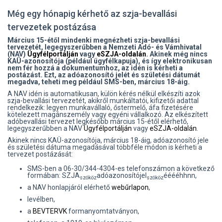
Még egy hónapig kérhető az szja-bevallási
tervezetek postázása
Március 15-étől mindenki megnézheti szja-bevallási
tervezetét, legegyszerűbben a Nemzeti Adó- és Vámhivatal
(NAV)
Ügyfélportálján
vagy
eSZJA-oldalán
. Akinek még nincs
KAÜ-azonosítója (például ügyfélkapuja), és így elektronikusan
nem fér hozzá a dokumentumhoz, az idén is kérheti a
postázást.
Ezt, az
adóazonosító jelét és születési dátumát
megadva, teheti meg például SMS-ben, március 18-áig.
A NAV idén is automatikusan, külön kérés nélkül elkészíti azok
szja-bevallási tervezetét, akikről munkáltatói, kifizetői adattal
rendelkezik
: legyen munkavállaló, őstermelő, áfa fizetésére
kötelezett magánszemély vagy egyéni vállalkozó.
Az elkészített
adóbevallási tervezet legkésőbb március 15-étől elérhető,
legegyszerűbben a NAV
Ügyfélportálján
vagy
eSZJA-oldalán
.
Akinek nincs KAÜ-azonosítója, március 18-áig, adóazonosító jele
és születési dátuma megadásával többféle módon is kérheti a
tervezet postázását:
SMS-ben a 06-30/344-4304-es telefonszámon a következő
formában: SZJA
adóazonosítójel
ééééhhnn,
szóköz
szóköz
a NAV honlapjáról elérhető
webűrlapon
,
levélben,
a
BEVTERVK
formanyomtatványon,