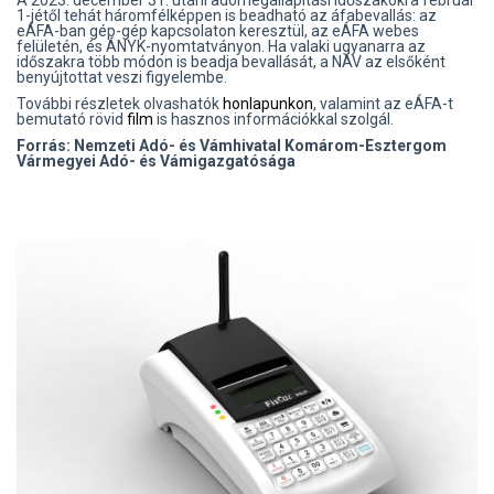
1-jétől tehát háromfélképpen is beadható az áfabevallás: az
eÁFA-ban gép-gép kapcsolaton keresztül, az eÁFA webes
felületén, és ÁNYK-nyomtatványon. Ha valaki ugyanarra az
időszakra több módon is beadja bevallását, a NAV az elsőként
benyújtottat veszi figyelembe.
További részletek olvashatók
honlapunkon
, valamint az eÁFA-t
bemutató rövid
film
is hasznos információkkal szolgál.
Forrás: Nemzeti Adó- és Vámhivatal
Komárom-Esztergom
Vármegyei Adó- és Vámigazgatósága