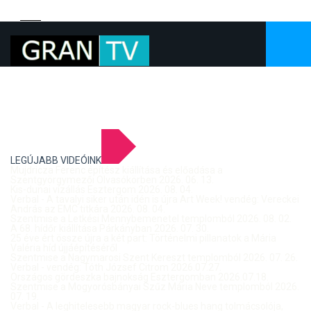
LEGÚJABB VIDEÓINK
Mujdricza Ferenc építész kiállítása és előadása a
Szentgyörgymezői Olvasókörben 2026. 06. 13.
Kis-dunai vízállás Esztergom 2026. 08. 04.
Verbal - A tavalyi siker után idén is újra Art Week! vendég: Vereckei
András az EMC titkára 2026. 08. 04.
Szentmise a Letkési Mennybemenetel templomból 2026. 08. 02.
A 68. hídőr kiállítása Párkányban 2026. 07. 30.
25 éve ért össze újra a két part: Történelmi pillanatok a Mária
Valéria híd újjáépítéséről
Szentmise a Nagymarosi Szent Kereszt templomból 2026. 07. 26.
Verbal - vendég: Tóth József Citrom 2026.07.27.
Országos gördeszka bajnokság Esztergomban 2026.07.18.
Szentmise a Mogyorósbányai Szűz Mária Neve templomból 2026.
07. 19.
Verbal - A leghitelesebb magyar rock-blues hang tolmácsolója,