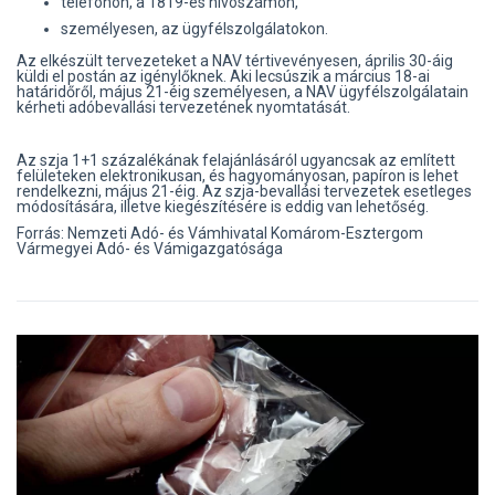
telefonon, a 1819-es hívószámon,
személyesen, az ügyfélszolgálatokon.
Az elkészült tervezeteket a NAV tértivevényesen, április 30-áig
küldi el postán az igénylőknek. Aki lecsúszik a március 18-ai
határidőről, május 21-éig személyesen, a NAV ügyfélszolgálatain
kérheti adóbevallási tervezetének nyomtatását.
Az szja 1+1 százalékának felajánlásáról ugyancsak az említett
felületeken elektronikusan, és hagyományosan, papíron is lehet
rendelkezni, május 21-éig. Az szja-bevallási tervezetek esetleges
módosítására, illetve kiegészítésére is eddig van lehetőség.
Forrás: Nemzeti Adó- és Vámhivatal Komárom-Esztergom
Vármegyei Adó- és Vámigazgatósága