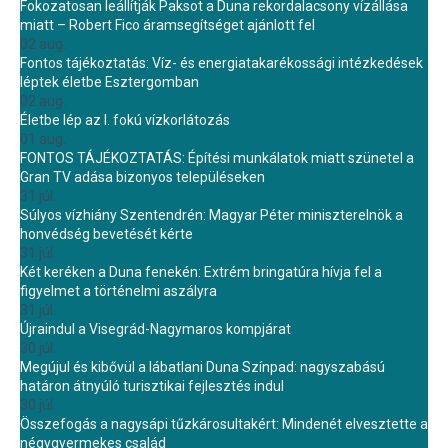
Fokozatosan leállítják Paksot a Duna rekordalacsony vízállása
miatt – Robert Fico áramsegítséget ajánlott fel
02 aug.
Fontos tájékoztatás: Víz- és energiatakarékossági intézkedések
léptek életbe Esztergomban
02 aug.
Életbe lép az I. fokú vízkorlátozás
01 aug.
FONTOS TÁJÉKOZTATÁS: Építési munkálatok miatt szünetel a
Gran TV adása bizonyos településeken
31 júl.
Súlyos vízhiány Szentendrén: Magyar Péter miniszterelnök a
honvédség bevetését kérte
31 júl.
Két keréken a Duna fenekén: Extrém bringatúra hívja fel a
figyelmet a történelmi aszályra
31 júl.
Újraindul a Visegrád-Nagymaros kompjárat
30 júl.
Megújul és kibővül a lábatlani Duna Színpad: nagyszabású
határon átnyúló turisztikai fejlesztés indul
30 júl.
Összefogás a nagysápi tűzkárosultakért: Mindenét elvesztette a
négygyermekes család