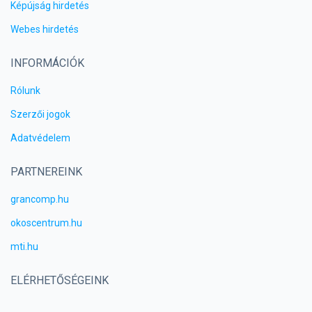
Képújság hirdetés
Webes hirdetés
INFORMÁCIÓK
Rólunk
Szerzői jogok
Adatvédelem
PARTNEREINK
grancomp.hu
okoscentrum.hu
mti.hu
ELÉRHETŐSÉGEINK