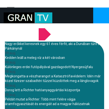
LEGFRISSEBB HÍREINK
Nagy erőkkel keresnek egy 61 éves férfit, aki a Dunában tűnt el
Párkánynál
09 aug.
Kedden leáll a meleg víz a két városban
09 aug.
Különleges erdei futópályával gazdagodott Nyergesújfalu
08 aug.
Megkongatta a vészharangot a Katasztrófavédelem: Idén már
közel tízezer szabadtéri tűzzel küzdöttek meg a lánglovagok
08 aug.
Dorog lett a Richter hatóanyaggyártási központja
08 aug.
Példát mutat a Richter: Több mint felére vágja
áramfogyasztását és energiát ad a magyar hálózatnak
07 aug.