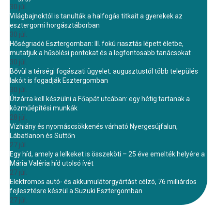
30 júl.
Világbajnoktól is tanulták a halfogás titkait a gyerekek az
esztergomi horgásztáborban
30 júl.
Hőségriadó Esztergomban: III. fokú riasztás lépett életbe,
mutatjuk a hűsölési pontokat és a legfontosabb tanácsokat
30 júl.
Bővül a térségi fogászati ügyelet: augusztustól több település
lakóit is fogadják Esztergomban
30 júl.
Útzárra kell készülni a Főapát utcában: egy hétig tartanak a
közműépítési munkák
28 júl.
Vízhiány és nyomáscsökkenés várható Nyergesújfalun,
Lábatlanon és Süttőn
27 júl.
Egy híd, amely a lelkeket is összeköti – 25 éve emelték helyére a
Mária Valéria híd utolsó ívét
27 júl.
Elektromos autó- és akkumulátorgyártást célzó, 76 milliárdos
fejlesztésre készül a Suzuki Esztergomban
27 júl.