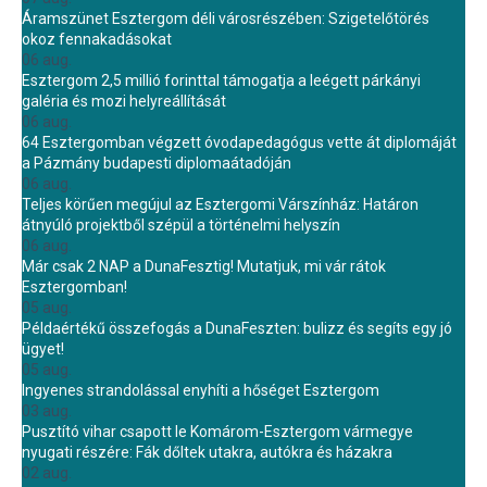
Áramszünet Esztergom déli városrészében: Szigetelőtörés
okoz fennakadásokat
06 aug.
Esztergom 2,5 millió forinttal támogatja a leégett párkányi
galéria és mozi helyreállítását
06 aug.
64 Esztergomban végzett óvodapedagógus vette át diplomáját
a Pázmány budapesti diplomaátadóján
06 aug.
Teljes körűen megújul az Esztergomi Várszínház: Határon
átnyúló projektből szépül a történelmi helyszín
06 aug.
Már csak 2 NAP a DunaFesztig! Mutatjuk, mi vár rátok
Esztergomban!
05 aug.
Példaértékű összefogás a DunaFeszten: bulizz és segíts egy jó
ügyet!
05 aug.
Ingyenes strandolással enyhíti a hőséget Esztergom
03 aug.
Pusztító vihar csapott le Komárom-Esztergom vármegye
nyugati részére: Fák dőltek utakra, autókra és házakra
02 aug.