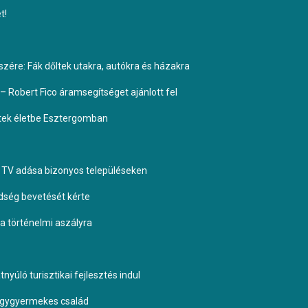
t!
ére: Fák dőltek utakra, autókra és házakra
– Robert Fico áramsegítséget ajánlott fel
ptek életbe Esztergomban
TV adása bizonyos településeken
dség bevetését kérte
 a történelmi aszályra
yúló turisztikai fejlesztés indul
négygyermekes család