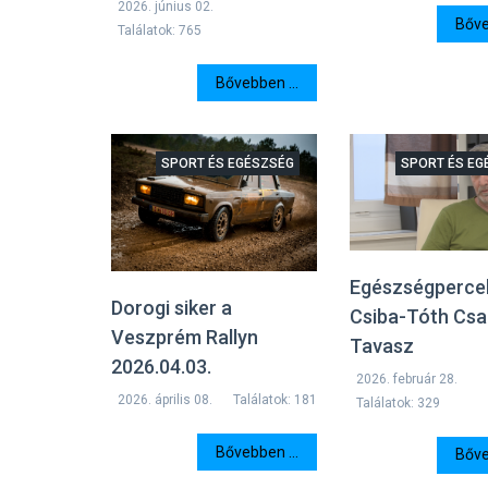
2026. június 02.
Bőve
Találatok: 765
Bővebben ...
SPORT ÉS EGÉSZSÉG
SPORT ÉS EG
Egészségpercek
Dorogi siker a
Csiba-Tóth Csa
Veszprém Rallyn
Tavasz
2026.04.03.
2026. február 28.
2026. április 08.
Találatok: 181
Találatok: 329
Bővebben ...
Bőve