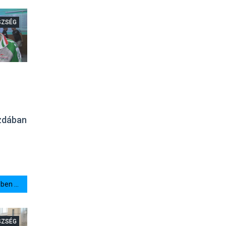
SZSÉG
ezdában
en ...
SZSÉG