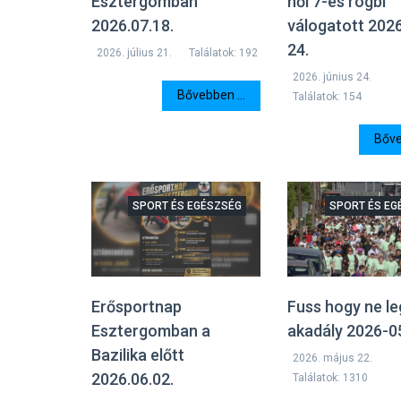
Esztergomban
női 7-es rögbi
2026.07.18.
válogatott 2026
24.
2026. július 21.
Találatok: 192
2026. június 24.
Bővebben ...
Találatok: 154
Bőve
SPORT ÉS EGÉSZSÉG
SPORT ÉS EG
Erősportnap
Fuss hogy ne l
Esztergomban a
akadály 2026-0
Bazilika előtt
2026. május 22.
2026.06.02.
Találatok: 1310