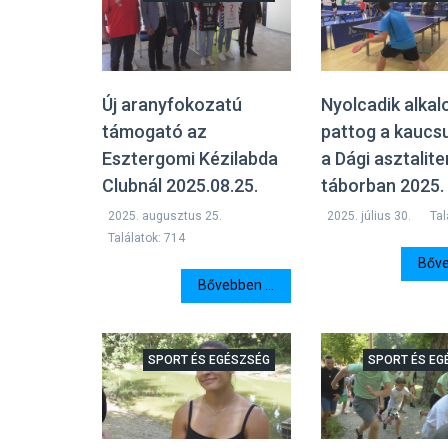
Új aranyfokozatú
Nyolcadik alka
támogató az
pattog a kaucs
Esztergomi Kézilabda
a Dági asztalite
Clubnál 2025.08.25.
táborban 2025. 
2025. augusztus 25.
2025. július 30.
Tal
Találatok: 714
Bőve
Bővebben ...
SPORT ÉS EGÉSZSÉG
SPORT ÉS EG