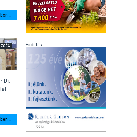
en ...
Hirdetés
SZSÉG
- Dr.
Tél
en ...