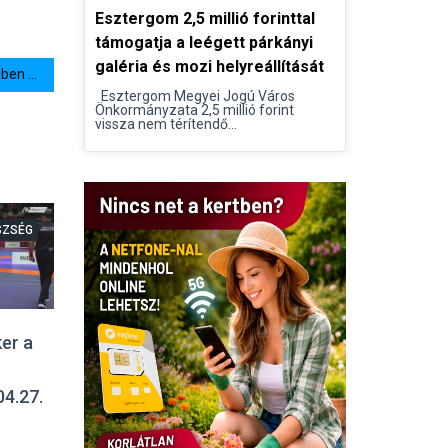
Esztergom 2,5 millió forinttal
támogatja a leégett párkányi
galéria és mozi helyreállítását
en ...
Esztergom Megyei Jogú Város
Önkormányzata 2,5 millió forint
vissza nem térítendő...
SZSÉG
ker a
04.27.