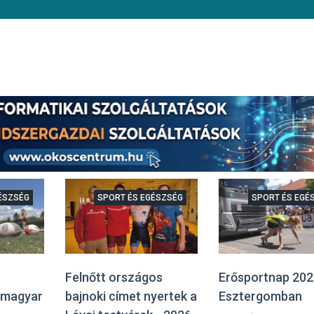
ÉSZSÉG
SPORT ÉS EGÉSZSÉG
SPORT ÉS EGÉ
Felnőtt országos
Erősportnap 202
 magyar
bajnoki címet nyertek a
Esztergomban