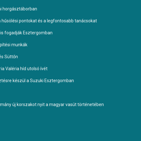
omi horgásztáborban
 a hűsölési pontokat és a legfontosabb tanácsokat
it is fogadják Esztergomban
építési munkák
és Süttőn
a Valéria híd utolsó ívét
esztésre készül a Suzuki Esztergomban
ormány új korszakot nyit a magyar vasút történetében