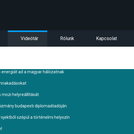
Videótár
Rólunk
Kapcsolat
s energiát ad a magyar hálózatnak
ennakadásokat
s mozi helyreállítását
Pázmány budapesti diplomaátadóján
ojektből szépül a történelmi helyszín
n!