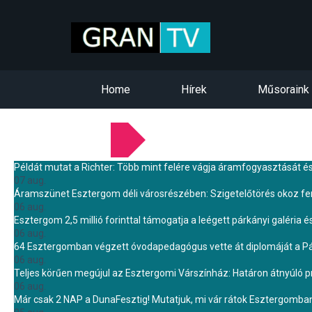
Home
Hírek
Műsoraink
LEGFRISSEBB HÍREINK
Példát mutat a Richter: Több mint felére vágja áramfogyasztását é
07 aug.
Áramszünet Esztergom déli városrészében: Szigetelőtörés okoz f
06 aug.
Esztergom 2,5 millió forinttal támogatja a leégett párkányi galéria é
06 aug.
64 Esztergomban végzett óvodapedagógus vette át diplomáját a 
06 aug.
Teljes körűen megújul az Esztergomi Várszínház: Határon átnyúló pr
06 aug.
Már csak 2 NAP a DunaFesztig! Mutatjuk, mi vár rátok Esztergomba