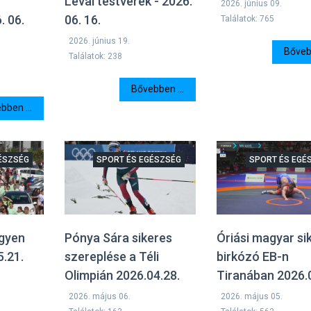
Lévai testvérek - 2026.
2026. június 09.
. 06.
06. 16.
Találatok: 765
2026. június 19.
Bővebb
Találatok: 238
Bővebben ...
bben ...
ÉSZSÉG
SPORT ÉS EGÉSZSÉG
SPORT ÉS EGÉ
egyen
Pónya Sára sikeres
Óriási magyar si
5.21.
szereplése a Téli
birkózó EB-n
Olimpián 2026.04.28.
Tiranában 2026.
2026. május 06.
2026. május 05.