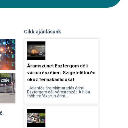
Cikk ajánlásunk
Áramszünet Esztergom déli
városrészében: Szigetelőtörés
okoz fennakadásokat
SZSÉG
Jelentős áramkimaradás érinti
Esztergom déli városrészét. A hiba
több trafókört is érint...
6.