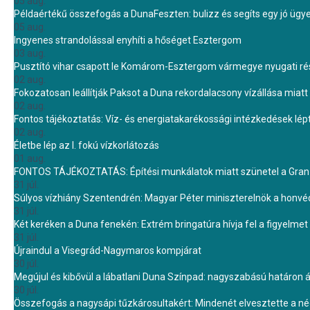
05 aug.
Példaértékű összefogás a DunaFeszten: bulizz és segíts egy jó ügye
05 aug.
Ingyenes strandolással enyhíti a hőséget Esztergom
03 aug.
Pusztító vihar csapott le Komárom-Esztergom vármegye nyugati rész
02 aug.
Fokozatosan leállítják Paksot a Duna rekordalacsony vízállása miatt 
02 aug.
Fontos tájékoztatás: Víz- és energiatakarékossági intézkedések lé
02 aug.
Életbe lép az I. fokú vízkorlátozás
01 aug.
FONTOS TÁJÉKOZTATÁS: Építési munkálatok miatt szünetel a Gran 
31 júl.
Súlyos vízhiány Szentendrén: Magyar Péter miniszterelnök a honvé
31 júl.
Két keréken a Duna fenekén: Extrém bringatúra hívja fel a figyelmet
31 júl.
Újraindul a Visegrád-Nagymaros kompjárat
30 júl.
Megújul és kibővül a lábatlani Duna Színpad: nagyszabású határon átn
30 júl.
Összefogás a nagysápi tűzkárosultakért: Mindenét elvesztette a 