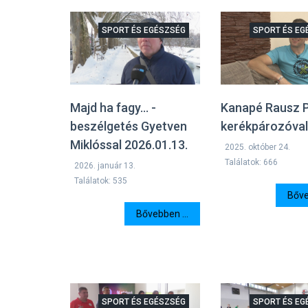
SPORT ÉS EGÉSZSÉG
SPORT ÉS EG
Majd ha fagy... -
Kanapé Rausz 
beszélgetés Gyetven
kerékpározóva
Miklóssal 2026.01.13.
2025. október 24.
Találatok: 666
2026. január 13.
Találatok: 535
Bőve
Bővebben ...
SPORT ÉS EGÉSZSÉG
SPORT ÉS EG