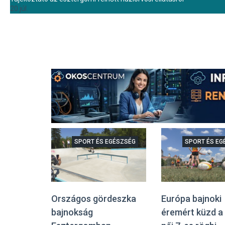
20 júl.
SPORT ÉS EGÉSZSÉG
SPORT ÉS EG
Országos gördeszka
Európa bajnoki
bajnokság
éremért küzd a