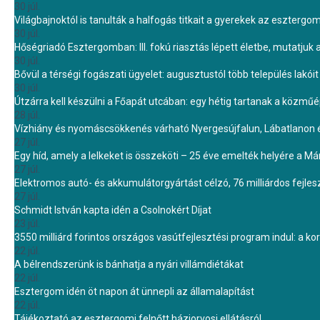
30 júl.
Világbajnoktól is tanulták a halfogás titkait a gyerekek az eszterg
30 júl.
Hőségriadó Esztergomban: III. fokú riasztás lépett életbe, mutatjuk
30 júl.
Bővül a térségi fogászati ügyelet: augusztustól több település lakó
30 júl.
Útzárra kell készülni a Főapát utcában: egy hétig tartanak a közmű
28 júl.
Vízhiány és nyomáscsökkenés várható Nyergesújfalun, Lábatlanon 
27 júl.
Egy híd, amely a lelkeket is összeköti – 25 éve emelték helyére a Mári
27 júl.
Elektromos autó- és akkumulátorgyártást célzó, 76 milliárdos fejl
27 júl.
Schmidt István kapta idén a Csolnokért Díjat
23 júl.
3550 milliárd forintos országos vasútfejlesztési program indul: a k
22 júl.
A bélrendszerünk is bánhatja a nyári villámdiétákat
22 júl.
Esztergom idén öt napon át ünnepli az államalapítást
22 júl.
Tájékoztató az esztergomi felnőtt háziorvosi ellátásról