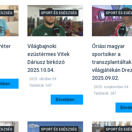
ÉSZSÉG
SPORT ÉS EGÉSZSÉG
SPORT ÉS EGÉ
Világbajnoki
Óriási magyar
Péter
ezüstérmes Vitek
sportsiker a
l
Dáriusz birkózó
transzplantáltak
2025.10.04.
világjátékán Dr
2025.09.02.
2025. október 09.
bben ...
Találatok: 547
2025. szeptember 04.
Találatok: 287
Bővebben ...
Bővebb
ÉSZSÉG
SPORT ÉS EGÉSZSÉG
SPORT ÉS EGÉ