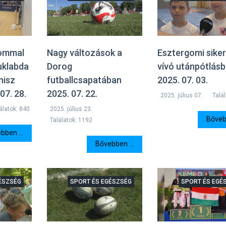
lommal
Nagy változások a
Esztergomi siker
uklabda
Dorog
vívó utánpótlás
nisz
futballcsapatában
2025. 07. 03.
07. 28.
2025. 07. 22.
2025. július 07.
Talá
álatok: 840
2025. július 23.
Bővebb
Találatok: 1192
bben ...
Bővebben ...
ÉSZSÉG
SPORT ÉS EGÉSZSÉG
SPORT ÉS EGÉ