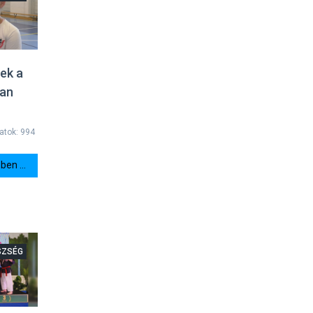
ek a
ban
latok: 994
en ...
SZSÉG