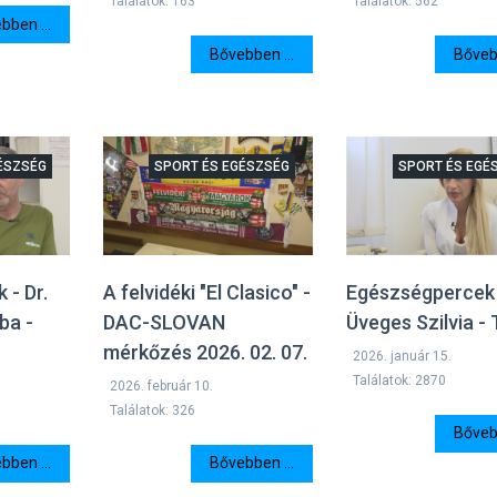
Találatok: 163
Találatok: 562
bben ...
Bővebben ...
Bővebb
ÉSZSÉG
SPORT ÉS EGÉSZSÉG
SPORT ÉS EGÉ
 - Dr.
A felvidéki "El Clasico" -
Egészségpercek 
ba -
DAC-SLOVAN
Üveges Szilvia - 
mérkőzés 2026. 02. 07.
2026. január 15.
Találatok: 2870
2026. február 10.
Találatok: 326
Bővebb
bben ...
Bővebben ...