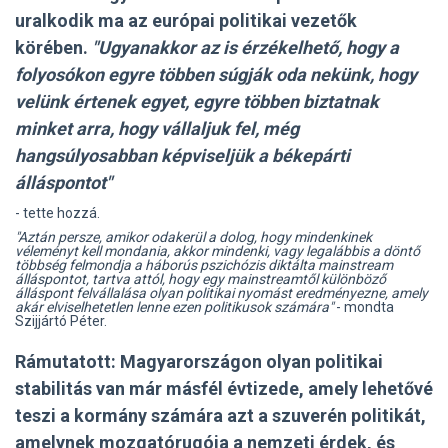
uralkodik ma az európai politikai vezetők
körében.
"Ugyanakkor az is érzékelhető, hogy a
folyosókon egyre többen súgják oda nekünk, hogy
velünk értenek egyet, egyre többen biztatnak
minket arra, hogy vállaljuk fel, még
hangsúlyosabban képviseljük a békepárti
álláspontot"
- tette hozzá.
"Aztán persze, amikor odakerül a dolog, hogy mindenkinek
véleményt kell mondania, akkor mindenki, vagy legalábbis a döntő
többség felmondja a háborús pszichózis diktálta mainstream
álláspontot, tartva attól, hogy egy mainstreamtől különböző
álláspont felvállalása olyan politikai nyomást eredményezne, amely
akár elviselhetetlen lenne ezen politikusok számára"
- mondta
Szijjártó Péter.
Rámutatott: Magyarországon olyan politikai
stabilitás van már másfél évtizede, amely lehetővé
teszi a kormány számára azt a szuverén politikát,
amelynek mozgatórugója a nemzeti érdek, és