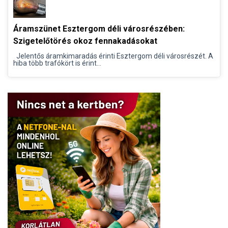
Áramszünet Esztergom déli városrészében:
Szigetelőtörés okoz fennakadásokat
Jelentős áramkimaradás érinti Esztergom déli városrészét. A
hiba több trafókört is érint...