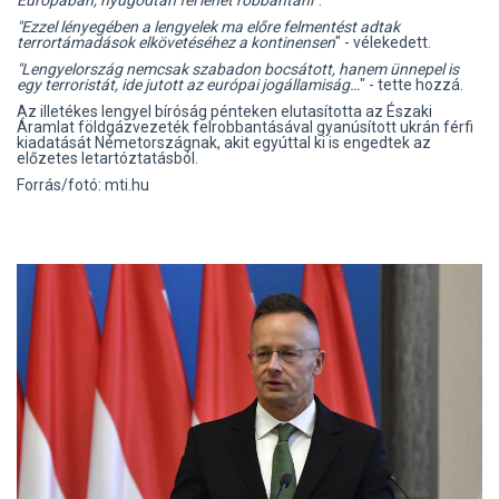
"Ezzel lényegében a lengyelek ma előre felmentést adtak
terrortámadások elkövetéséhez a kontinensen
" - vélekedett.
"Lengyelország nemcsak szabadon bocsátott, hanem ünnepel is
egy terroristát, ide jutott az európai jogállamiság…
" - tette hozzá.
Az illetékes lengyel bíróság pénteken elutasította az Északi
Áramlat földgázvezeték felrobbantásával gyanúsított ukrán férfi
kiadatását Németországnak, akit egyúttal ki is engedtek az
előzetes letartóztatásból.
Forrás/fotó: mti.hu