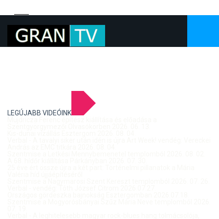
LEGÚJABB VIDEÓINK
Mujdricza Ferenc építész kiállítása és előadása a
Szentgyörgymezői Olvasókörben 2026. 06. 13.
Kis-dunai vízállás Esztergom 2026. 08. 04.
Verbal - A tavalyi siker után idén is újra Art Week! vendég: Vereckei
András az EMC titkára 2026. 08. 04.
Szentmise a Letkési Mennybemenetel templomból 2026. 08. 02.
A 68. hídőr kiállítása Párkányban 2026. 07. 30.
25 éve ért össze újra a két part: Történelmi pillanatok a Mária
Valéria híd újjáépítéséről
Szentmise a Nagymarosi Szent Kereszt templomból 2026. 07. 26.
Verbal - vendég: Tóth József Citrom 2026.07.27.
Országos gördeszka bajnokság Esztergomban 2026.07.18.
Szentmise a Mogyorósbányai Szűz Mária Neve templomból 2026.
07. 19.
Verbal - A leghitelesebb magyar rock-blues hang tolmácsolója,