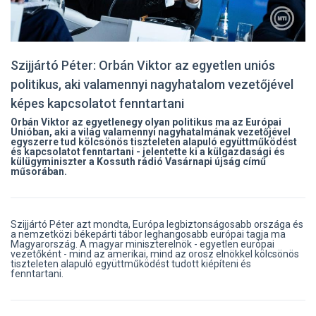
Szijjártó Péter: Orbán Viktor az egyetlen uniós
politikus, aki valamennyi nagyhatalom vezetőjével
képes kapcsolatot fenntartani
Orbán Viktor az egyetlenegy olyan politikus ma az Európai
Unióban, aki a világ valamennyi nagyhatalmának vezetőjével
egyszerre tud kölcsönös tiszteleten alapuló együttműködést
és kapcsolatot fenntartani - jelentette ki a külgazdasági és
külügyminiszter a Kossuth rádió Vasárnapi újság című
műsorában.
Szijjártó Péter azt mondta, Európa legbiztonságosabb országa és
a nemzetközi békepárti tábor leghangosabb európai tagja ma
Magyarország. A magyar miniszterelnök - egyetlen európai
vezetőként - mind az amerikai, mind az orosz elnökkel kölcsönös
tiszteleten alapuló együttműködést tudott kiépíteni és
fenntartani.