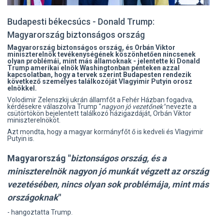
Budapesti békecsúcs - Donald Trump:
Magyarország biztonságos ország
Magyarország biztonságos ország, és Orbán Viktor
miniszterelnök tevékenységének köszönhetően nincsenek
olyan problémái, mint más államoknak - jelentette ki Donald
Trump amerikai elnök Washingtonban pénteken azzal
kapcsolatban, hogy a tervek szerint Budapesten rendezik
következő személyes találkozóját Vlagyimir Putyin orosz
elnökkel.
Volodimir Zelenszkij ukrán államfőt a Fehér Házban fogadva,
kérdésekre válaszolva Trump "
nagyon jó vezetőnek"
nevezte a
csütörtökön bejelentett találkozó házigazdáját, Orbán Viktor
miniszterelnököt.
Azt mondta, hogy a magyar kormányfőt ő is kedveli és Vlagyimir
Putyin is.
Magyarország "
biztonságos ország, és a
miniszterelnök nagyon jó munkát végzett az ország
vezetésében, nincs olyan sok problémája, mint más
országoknak
"
- hangoztatta Trump.