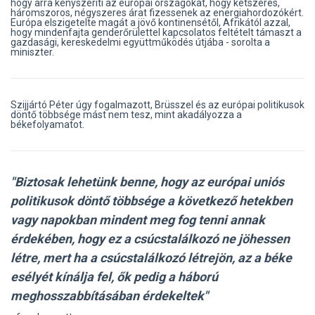
hogy arra kényszeríti az európai országokat, hogy kétszeres,
háromszoros, négyszeres árat fizessenek az energiahordozókért.
Európa elszigetelte magát a jövő kontinensétől, Afrikától azzal,
hogy mindenfajta genderőrülettel kapcsolatos feltételt támaszt a
gazdasági, kereskedelmi együttműködés útjába - sorolta a
miniszter.
Szijjártó Péter úgy fogalmazott, Brüsszel és az európai politikusok
döntő többsége mást nem tesz, mint akadályozza a
békefolyamatot.
"Biztosak lehetünk benne, hogy az európai uniós
politikusok döntő többsége a következő hetekben
vagy napokban mindent meg fog tenni annak
érdekében, hogy ez a csúcstalálkozó ne jöhessen
létre, mert ha a csúcstalálkozó létrejön, az a béke
esélyét kínálja fel, ők pedig a háború
meghosszabbításában érdekeltek"