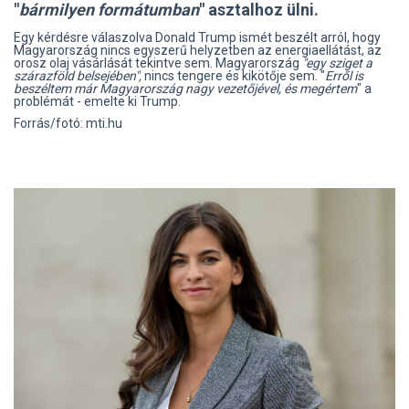
"
bármilyen formátumban
" asztalhoz ülni.
Egy kérdésre válaszolva Donald Trump ismét beszélt arról, hogy
Magyarország nincs egyszerű helyzetben az energiaellátást, az
orosz olaj vásárlását tekintve sem. Magyarország
"egy sziget a
szárazföld belsejében",
nincs tengere és kikötője sem. "
Erről is
beszéltem már Magyarország nagy vezetőjével, és megértem
" a
problémát - emelte ki Trump.
Forrás/fotó: mti.hu