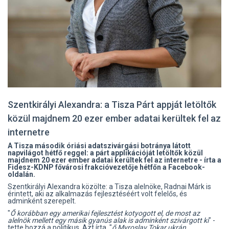
Szentkirályi Alexandra: a Tisza Párt appját letöltők
közül majdnem 20 ezer ember adatai kerültek fel az
internetre
A Tisza második óriási adatszivárgási botránya látott
napvilágot hétfő reggel: a párt applikációját letöltők közül
majdnem 20 ezer ember adatai kerültek fel az internetre - írta a
Fidesz-KDNP fővárosi frakcióvezetője hétfőn a Facebook-
oldalán.
Szentkirályi Alexandra közölte: a Tisza alelnöke, Radnai Márk is
érintett, aki az alkalmazás fejlesztéséért volt felelős, és
adminként szerepelt.
"
Ő korábban egy amerikai fejlesztést kotyogott el, de most az
alelnök mellett egy másik gyanús alak is adminként szivárgott ki
" -
tette hozzá a politikus. Azt írta, "
ő Myroslav Tokar ukrán