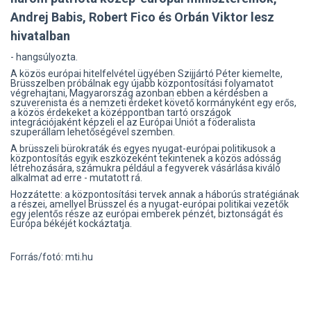
Andrej Babis, Robert Fico és Orbán Viktor lesz
hivatalban
- hangsúlyozta.
A közös európai hitelfelvétel ügyében Szijjártó Péter kiemelte,
Brüsszelben próbálnak egy újabb központosítási folyamatot
végrehajtani, Magyarország azonban ebben a kérdésben a
szuverenista és a nemzeti érdeket követő kormányként egy erős,
a közös érdekeket a középpontban tartó országok
integrációjaként képzeli el az Európai Uniót a föderalista
szuperállam lehetőségével szemben.
A brüsszeli bürokraták és egyes nyugat-európai politikusok a
központosítás egyik eszközeként tekintenek a közös adósság
létrehozására, számukra például a fegyverek vásárlása kiváló
alkalmat ad erre - mutatott rá.
Hozzátette: a központosítási tervek annak a háborús stratégiának
a részei, amellyel Brüsszel és a nyugat-európai politikai vezetők
egy jelentős része az európai emberek pénzét, biztonságát és
Európa békéjét kockáztatja.
Forrás/fotó: mti.hu