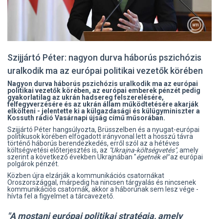
Szijjártó Péter: nagyon durva háborús pszichózis
uralkodik ma az európai politikai vezetők körében
Nagyon durva háborús pszichózis uralkodik ma az európai
politikai vezetők körében, az európai emberek pénzét pedig
gyakorlatilag az ukrán hadsereg felszerelésére,
felfegyverzésére és az ukrán állam működtetésére akarják
elkölteni - jelentette ki a külgazdasági és külügyminiszter a
Kossuth rádió Vasárnapi újság című műsorában.
Szijjártó Péter hangsúlyozta, Brüsszelben és a nyugat-európai
politikusok körében elfogadott irányvonal lett a hosszú távra
történő háborús berendezkedés, erről szól az a hétéves
költségvetési előterjesztés is, az
"Ukrajna-költségvetés",
amely
szerint a következő években Ukrajnában "
égetnék el"
az európai
polgárok pénzét.
Közben újra elzárják a kommunikációs csatornákat
Oroszországgal, márpedig ha nincsen tárgyalás és nincsenek
kommunikációs csatornák, akkor a háborúnak sem lesz vége -
hívta fel a figyelmet a tárcavezető.
"A mostani európai politikai stratégia, amely