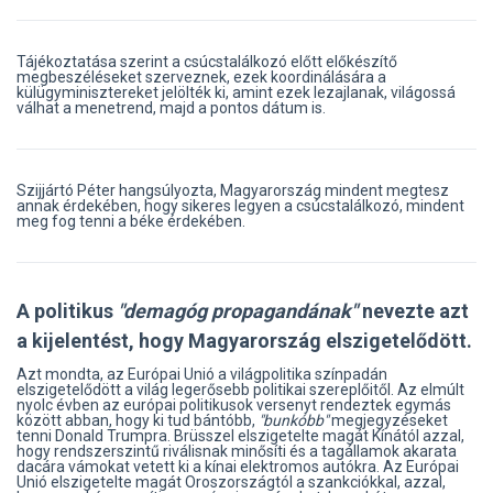
Tájékoztatása szerint a csúcstalálkozó előtt előkészítő
megbeszéléseket szerveznek, ezek koordinálására a
külügyminisztereket jelölték ki, amint ezek lezajlanak, világossá
válhat a menetrend, majd a pontos dátum is.
Szijjártó Péter hangsúlyozta, Magyarország mindent megtesz
annak érdekében, hogy sikeres legyen a csúcstalálkozó, mindent
meg fog tenni a béke érdekében.
A politikus
"demagóg propagandának"
nevezte azt
a kijelentést, hogy Magyarország elszigetelődött.
Azt mondta, az Európai Unió a világpolitika színpadán
elszigetelődött a világ legerősebb politikai szereplőitől. Az elmúlt
nyolc évben az európai politikusok versenyt rendeztek egymás
között abban, hogy ki tud bántóbb,
"bunkóbb"
megjegyzéseket
tenni Donald Trumpra. Brüsszel elszigetelte magát Kínától azzal,
hogy rendszerszintű riválisnak minősíti és a tagállamok akarata
dacára vámokat vetett ki a kínai elektromos autókra. Az Európai
Unió elszigetelte magát Oroszországtól a szankciókkal, azzal,