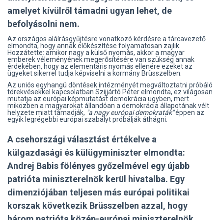
amelyet kívülről támadni ugyan lehet, de
befolyásolni nem.
Az országos aláírásgyűjtésre vonatkozó kérdésre a tárcavezető
elmondta, hogy annak előkészítése folyamatosan zajlik.
Hozzátette: amikor nagy a külső nyomás, akkor a magyar
emberek véleményének megerősítésére van szükség annak
érdekében, hogy az elementáris nyomás ellenére ezeket az
ügyeket sikerrel tudja képviselni a kormány Brüsszelben.
Az uniós egyhangú döntések intézményét megváltoztatni próbáló
törekvésekkel kapcsolatban Szijjártó Péter elmondta, ez világosan
mutatja az európai képmutatást demokrácia ügyben, mert
miközben a magyarokat állandóan a demokrácia állapotának vélt
helyzete miatt támadják,
"a nagy európai demokraták"
éppen az
egyik legrégebbi európai szabályt próbálják áthágni.
A csehországi választást értékelve a
külgazdasági és külügyminiszter elmondta:
Andrej Babis fölényes győzelmével egy újabb
patrióta miniszterelnök kerül hivatalba. Egy
dimenziójában teljesen más európai politikai
korszak következik Brüsszelben azzal, hogy
három patrióta közép-európai miniszterelnök,