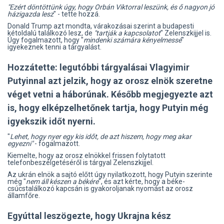
"Ezért döntöttünk úgy, hogy Orbán Viktorral leszünk, és ő nagyon jó
házigazda lesz
" - tette hozzá.
Donald Trump azt mondta, várakozásai szerint a budapesti
kétoldalú találkozó lesz, de
"tartják a kapcsolatot
" Zelenszkijjel is.
Úgy fogalmazott, hogy "
mindenki számára kényelmessé
"
igyekeznek tenni a tárgyalást.
Hozzátette: legutóbbi tárgyalásai Vlagyimir
Putyinnal azt jelzik, hogy az orosz elnök szeretne
véget vetni a háborúnak. Később megjegyezte azt
is, hogy elképzelhetőnek tartja, hogy Putyin még
igyekszik időt nyerni.
"
Lehet, hogy nyer egy kis időt, de azt hiszem, hogy meg akar
egyezni"
- fogalmazott.
Kiemelte, hogy az orosz elnökkel frissen folytatott
telefonbeszélgetéséről is tárgyal Zelenszkijjel.
Az ukrán elnök a sajtó előtt úgy nyilatkozott, hogy Putyin szerinte
még "
nem áll készen a békére
", és azt kérte, hogy a béke-
csúcstalálkozó kapcsán is gyakoroljanak nyomást az orosz
államfőre.
Egyúttal leszögezte, hogy Ukrajna kész