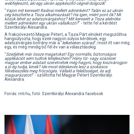
webfejlesztő, aki egy ukrán appkészítő cégnél dolgozik
".
"
Vajon mit keresett Radnai mellett adminként? Talán ez az ukrán
cég készítette a Tisza alkalmazását? Ha igen, miért pont ők? Mi
közük lehet az adatszivárgáshoz? Mit keresett a Tisza alelnöke
mellett adminként egy ukrán vállalkozó?
" - tette fel a kérdést
Szentkirályi Alexandra.
A frakcióvezető Magyar Pétert, a Tisza Párt elnökét megszólítva
hangsúlyozta, hogy ezek nagyon súlyos kérdések, egy
adatszivárgási botrány már a "
lelketeken szárad
", most itt van még
egy, és még mindig bő fél év van a választásokig.
"
Szedjétek már össze magatokat! Egy normális, biztonságos
applikációt sem tudtok lefejleszteni? Hány tíz- vagy százezer
magyar ember adatait szeretnétek még hagyni, hogy kiszivárogjon
a jó ég tudja, kinek? Ide most édeskevés lesz a szokásos
félrebeszélés meg fröcsögés. Vállald a felelősséget, és adj
magyarázatot!
" - szólította fel Magyar Pétert Szentkirályi
Alexandra.
Forrás: mti.hu, fotó: Szentkirályi Alexandra facebook