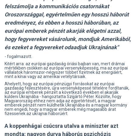
felszámolja a kommunikációs csatornákat
Oroszországgal, egyértelműen egy hosszú háborút
eredményez, és ebben a hosszú háborúban, az
európai emberek pénzét akarják elégetni azzal,
hogy fegyvereket vásárolunk, mondjuk Amerikából,
és ezeket a fegyvereket odaadjuk Ukrajnának"
- fogalmazott.
Kitért arra: az európai gazdaság óriási bajban van, mert drámai
mértékben csökken az európai versenyképesség, ma az európai
vállalatok háromszor-négyszer többet fizetnek az energiáért,
mint a kínai vagy az amerikai vetélytársaik.
Ahelyett, hogy az európai pénzügyi forrásokat az európai
gazdaság fejlesztésére, újra versenyképessé tételére fordítanák,
az európai emberek pénzét a következő években el akarják
küldeni Ukrajnába - hangoztatta Szijjártó Péter. Közölte, hogy
Magyarország ehhez nem adja az egyetértését, a magyar
emberek pénzét nem küldhetik Ukrajnába és a magyar kormány
nem engedi, hogy a magyar emberek még magasabb árat
fizessenek az ukrajnai háborúért.
A koppenhágai csúcsra utalva a miniszter azt
mondta: nagyon durva háborús pszichózis