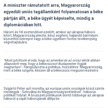
A miniszter rámutatott arra, Magyarország
egyedüli uniós tagállamként folyamatosan a béke
pártján állt, a béke ügyét képviselte, mindig a
diplomáciában hitt.
Három és fél esztendővel ezelőtt, amikor az ukrajnai háború
kitört, Magyarország jelezte, kész segíteni, hajlandó bármilyen
közvetítői szerepre vagy a béke ügyében fontos tevékenység
végrehajtására.
"Most jutottunk el oda, hogy az amerikai és az orosz elnök abban
állapodott meg, hogy a békecsúcsot Budapesten fogják
megtartani"
- hangsúlyozta a politikus, hozzátéve: Magyarország,
mint a béke szigete, készen áll a békecsúcs megszervezésére.
Szijjártó Péter azt mondta, az európai uniós országok közül szinte
mindegyik - Szlovákia és Magyarország kivételével - háborús
politikát folytat. A brüsszeli politikusok döntő többsége az ukrajnai
háborút a saját háborújának állítja be.