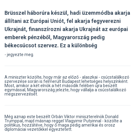
Brüsszel háborúra készül, hadi üzemmódba akarja
állítani az Európai Uniót, fel akarja fegyverezni
Ukrajnát, finanszírozni akarja Ukrajnát az európai
emberek pénzéből, Magyarország pedig
békecsúcsot szervez. Ez a különbség
- jegyezte meg.
A miniszter közölte, hogy már az előző - alaszkai - csúcstalálkozó
szervezése során is felmerült Budapest lehetséges helyszínként.
Most, amikor a két elnök a hét második felében újra beszélt
egymással, Magyarország jelezte, hogy vállalja a csúcstalálkozó
megszervezését.
Még aznap este beszélt Orbán Viktor miniszterelnök Donald
Trumppal, majd másnap reggel Vlagyimir Putyinnal - közölte a
politikus, hozzátéve, hogy ő maga pedig amerikai és orosz
diplomáciai vezetőkkel egyeztetett.