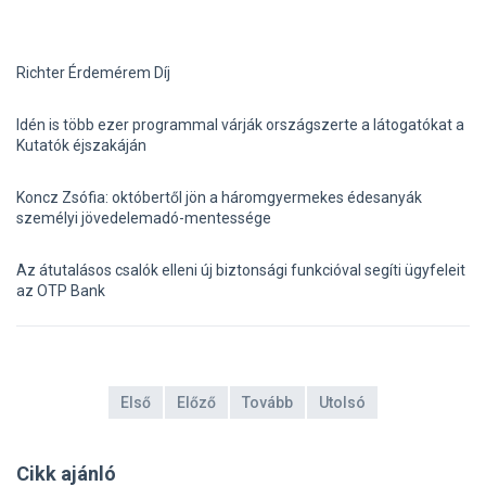
Richter Érdemérem Díj
Idén is több ezer programmal várják országszerte a látogatókat a
Kutatók éjszakáján
Koncz Zsófia: októbertől jön a háromgyermekes édesanyák
személyi jövedelemadó-mentessége
Az átutalásos csalók elleni új biztonsági funkcióval segíti ügyfeleit
az OTP Bank
Első
Előző
Tovább
Utolsó
Cikk ajánló