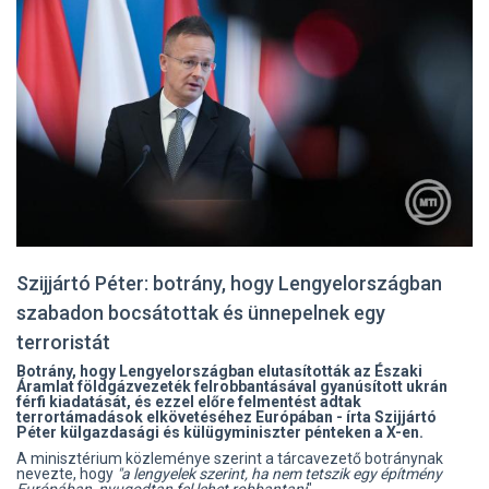
Szijjártó Péter: botrány, hogy Lengyelországban
szabadon bocsátottak és ünnepelnek egy
terroristát
Botrány, hogy Lengyelországban elutasították az Északi
Áramlat földgázvezeték felrobbantásával gyanúsított ukrán
férfi kiadatását, és ezzel előre felmentést adtak
terrortámadások elkövetéséhez Európában - írta Szijjártó
Péter külgazdasági és külügyminiszter pénteken a X-en.
A minisztérium közleménye szerint a tárcavezető botránynak
nevezte, hogy
"a lengyelek szerint, ha nem tetszik egy építmény
Európában, nyugodtan fel lehet robbantani
".